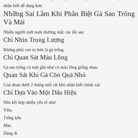
nhận biết dễ dàng hơn.
Những Sai Lầm Khi Phân Biệt Gà Sao Trống
Và Mái
Nhiều người mới nuôi thường mắc các lỗi sau:
Chỉ Nhìn Trọng Lượng
Không phải con to hơn là gà trống.
Chỉ Quan Sát Màu Lông
Gà sao trống và mái gần như có màu lông giống nhau.
Quan Sát Khi Gà Còn Quá Nhỏ
Giai đoạn dưới 2 tháng tuổi rất khó nhận biết chính xác.
Chỉ Dựa Vào Một Dấu Hiệu
Nên kết hợp nhiều yếu tố như:
Yếm.
Tiếng kêu.
Mào.
Dáng đi.