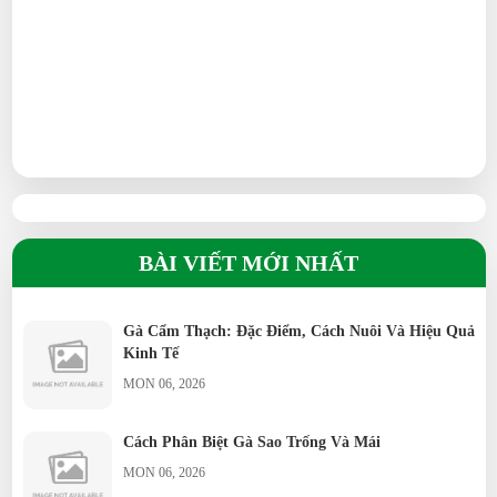
BÀI VIẾT MỚI NHẤT
Gà Cẩm Thạch: Đặc Điểm, Cách Nuôi Và Hiệu Quả
Kinh Tế
MON 06, 2026
Cách Phân Biệt Gà Sao Trống Và Mái
MON 06, 2026