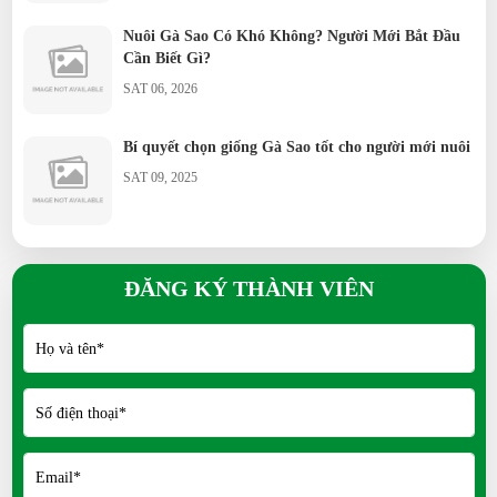
Vịt Call Duck nuôi cảnh có khó không?
Nuôi Gà Sao Có Khó Không? Người Mới Bắt Đầu
Vịt Uyên Ương có ý nghĩa gì?
Cần Biết Gì?
SAT 06, 2026
Ngỗng Sư Tử khác gì ngỗng thường?
Bí quyết chọn giống Gà Sao tốt cho người mới nuôi
Chim Trích Cồ đặc điểm ra sao?
SAT 09, 2025
Chim Trĩ nuôi thương phẩm có lời không?
Chim Công có dễ nuôi không?
ĐĂNG KÝ THÀNH VIÊN
Bồ câu Hỏa Tiễn dùng để làm gì?
Bồ câu King phù hợp nuôi thịt?
Bồ câu Banh khác gì so với bồ câu thường?
Bồ câu Titan kích thước thế nào?
Mít Thái siêu sớm có ưu điểm gì?