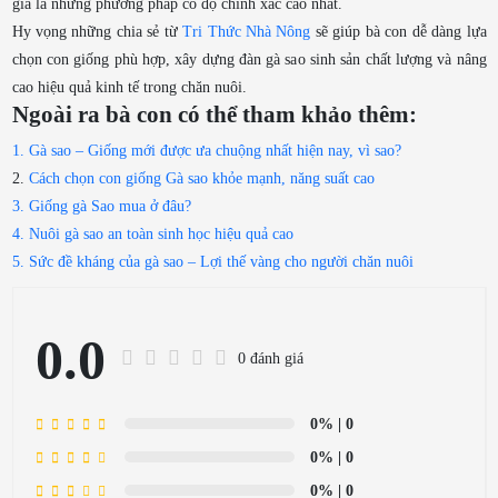
giá là những phương pháp có độ chính xác cao nhất.
Hy vọng những chia sẻ từ
Tri Thức Nhà Nông
sẽ giúp bà con dễ dàng lựa
chọn con giống phù hợp, xây dựng đàn gà sao sinh sản chất lượng và nâng
cao hiệu quả kinh tế trong chăn nuôi.
Ngoài ra bà con có thể tham khảo thêm:
1. Gà sao – Giống mới được ưa chuộng nhất hiện nay, vì sao?
2.
Cách chọn con giống Gà sao khỏe mạnh, năng suất cao
3. Giống gà Sao mua ở đâu?
4. Nuôi gà sao an toàn sinh học hiệu quả cao
5. Sức đề kháng của gà sao – Lợi thế vàng cho người chăn nuôi
0.0
0 đánh giá
0%
| 0
0%
| 0
0%
| 0