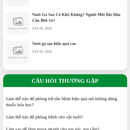
Nuôi Gà Sao Có Khó Không? Người Mới Bắt Đầu
Cần Biết Gì?
SAT 06, 2026
Nuôi gà sao hiệu quả cao
SAT 05, 2026
Gà sao – Giống mới được ưa chuộng nhất hiện nay,
vì sao?
CÂU HỎI THƯỜNG GẶP
MON 10, 2025
Làm thế nào để phòng trừ sâu bệnh hiệu quả mà không dùng
Cách chọn con giống Gà sao khỏe mạnh, năng suất
thuốc hóa học?
cao
MON 10, 2025
Làm thế nào để phòng bệnh cho vật nuôi?
Làm sao để tăng trọng nhanh cho gia súc, gia cầm?