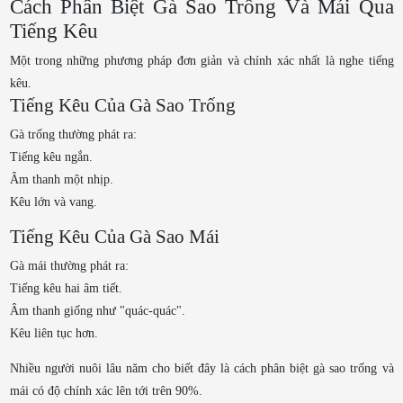
Cách Phân Biệt Gà Sao Trống Và Mái Qua
Tiếng Kêu
Một trong những phương pháp đơn giản và chính xác nhất là nghe tiếng
kêu.
Tiếng Kêu Của Gà Sao Trống
Gà trống thường phát ra:
Tiếng kêu ngắn.
Âm thanh một nhịp.
Kêu lớn và vang.
Tiếng Kêu Của Gà Sao Mái
Gà mái thường phát ra:
Tiếng kêu hai âm tiết.
Âm thanh giống như "quác-quác".
Kêu liên tục hơn.
Nhiều người nuôi lâu năm cho biết đây là cách phân biệt gà sao trống và
mái có độ chính xác lên tới trên 90%.