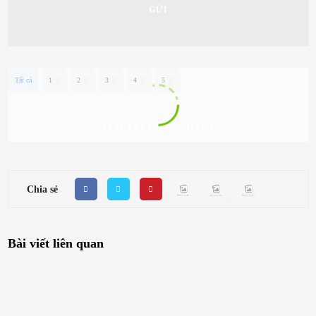
GỬI
Tất cả
1
2
3
4
5
XEM TẤT CẢ ĐÁNH GIÁ
Chia sẻ
Bài viết liên quan