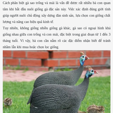
Cách phân biệt gà sao trống và mái là vấn đề được rất nhiều bà con quan
tâm khi bắt đầu nuôi giống gà đặc sản này. Việc xác định đúng giới tính
giúp người nuôi chủ động xây dựng đàn sinh sản, lựa chọn con giống chất
lượng và nâng cao hiệu quả kinh tế.
Tuy nhiên, không giống nhiều giống gà khác, gà sao có ngoại hình khá
giống nhau giữa con trống và con mái, đặc biệt trong giai đoạn từ 1 đến 3
tháng tuổi. Vì vậy, bà con cần nắm rõ các đặc điểm nhận biết để tránh
nhầm lẫn khi mua hoặc chọn lọc giống.