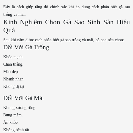
Đây là cách giúp tăng độ chính xác khi áp dụng cách phân biệt gà sao
trống và mái.
Kinh Nghiệm Chọn Gà Sao Sinh Sản Hiệu
Quả
Sau khi nắm được cách phân biệt gà sao trống và mái, bà con nên chọn:
Đối Với Gà Trống
Khỏe mạnh.
Chân thẳng.
Mào đẹp.
Nhanh nhẹn.
Không dị tật.
Đối Với Gà Mái
Khung xương rộng.
Bụng mềm.
Ăn khỏe.
Không bệnh tật.