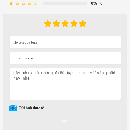
0%
| 0
Gửi ảnh thực tế
GỬI