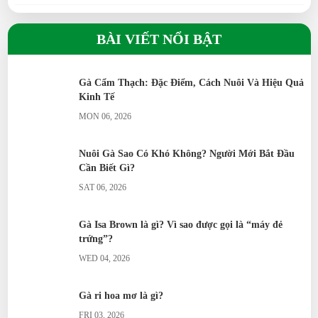
Ngỗng Sư Tử ăn gì? Thức ăn giúp ngỗng khỏe
mạnh, nhanh lớn
SUN 07, 2026
Gà ri hoa mơ Tiên Yên là gì?
TUE 07, 2026
Cách chăm sóc dê lùn Pygmy con 1 tháng tuổi
SUN 07, 2026
Gà Cẩm Thạch: Đặc Điểm, Cách Nuôi Và Hiệu Quả
Kinh Tế
CÂU HỎI THƯỜNG GẶP
MON 06, 2026
Làm thế nào để phòng trừ sâu bệnh hiệu quả mà không dùng
Xu Hướng Nuôi Dê Lùn Pygmy Tại Việt Nam
thuốc hóa học?
THU 06, 2026