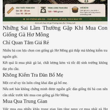
Những Sai Lầm Thường Gặp Khi Mua Con
Giống Gà Hơ Mông
Chỉ Quan Tâm Giá Rẻ
Nhiều bà con lựa chọn con giống gà Hơ Mông giá thấp mà không kiểm tra
nguồn gốc.
Kết quả là mua phải gà lai, chất lượng kém và tốc độ sinh trưởng không
đạt yêu cầu.
Không Kiểm Tra Đàn Bố Mẹ
Một cơ sở uy tín luôn công khai đàn gà bố mẹ.
Nếu nơi bán không chứng minh được nguồn gốc đàn giống thì bà con nên
cân nhắc trước khi mua con giống gà Hơ Mông.
Mua Qua Trung Gian
Việc mua qua nhiều khâu trung gian làm tăng nguy cơ mua phải gà Hơ