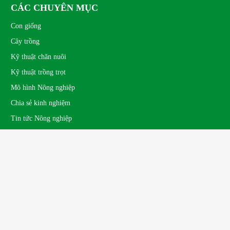
Bồ câu Titan kích thước thế nào?
Mít Thái siêu sớm có ưu điểm gì?
Giống Chim Trĩ - Tìm hiểu đầy đủ cho người mới
bắt đầu
SAT 11, 2025
Gà vảy cá - Sắc đẹp lắp lánh như vảy rồng
THU 11, 2025
ĐĂNG KÝ
Mua con giống gà Ai Cập vằn ở đâu uy tín?
TUE 10, 2025
LIÊN HỆ
150/4 Ấp 4, Xã Lạc Tấn, Huyện Tân Trụ, Tỉnh Long An
Bí quyết chọn giống Gà Sao tốt cho người mới nuôi
SAT 09, 2025
(Chi nhánh HCM: Số 13 Đường 15, P. An Lạc, Quận Bình Tân
Tp.HCM)