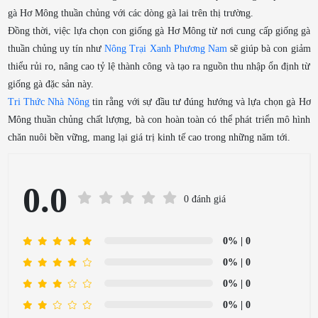
gà Hơ Mông thuần chủng với các dòng gà lai trên thị trường.
Đồng thời, việc lựa chọn con giống gà Hơ Mông từ nơi cung cấp giống gà
thuần chủng uy tín như
Nông Trại Xanh Phương Nam
sẽ giúp bà con giảm
thiểu rủi ro, nâng cao tỷ lệ thành công và tạo ra nguồn thu nhập ổn định từ
giống gà đặc sản này.
Tri Thức Nhà Nông
tin rằng với sự đầu tư đúng hướng và lựa chọn gà Hơ
Mông thuần chủng chất lượng, bà con hoàn toàn có thể phát triển mô hình
chăn nuôi bền vững, mang lại giá trị kinh tế cao trong những năm tới.
0.0
0 đánh giá
0%
| 0
0%
| 0
0%
| 0
0%
| 0