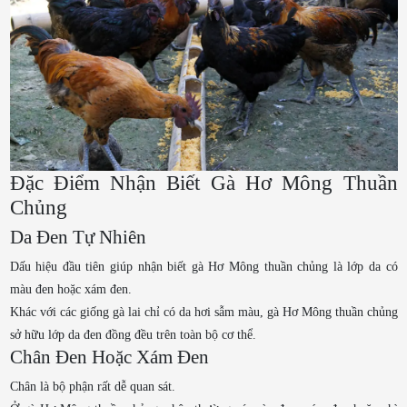
Đặc Điểm Nhận Biết Gà Hơ Mông Thuần
Chủng
Da Đen Tự Nhiên
Dấu hiệu đầu tiên giúp nhận biết gà Hơ Mông thuần chủng là lớp da có
màu đen hoặc xám đen.
Khác với các giống gà lai chỉ có da hơi sẫm màu, gà Hơ Mông thuần chủng
sở hữu lớp da đen đồng đều trên toàn bộ cơ thể.
Chân Đen Hoặc Xám Đen
Chân là bộ phận rất dễ quan sát.