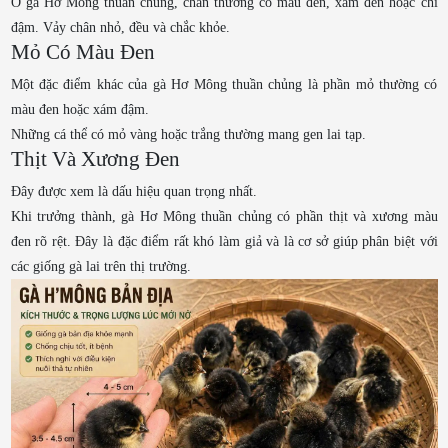
Ở gà Hơ Mông thuần chủng, chân thường có màu đen, xám đen hoặc chì
đậm. Vảy chân nhỏ, đều và chắc khỏe.
Mỏ Có Màu Đen
Một đặc điểm khác của gà Hơ Mông thuần chủng là phần mỏ thường có
màu đen hoặc xám đậm.
Những cá thể có mỏ vàng hoặc trắng thường mang gen lai tạp.
Thịt Và Xương Đen
Đây được xem là dấu hiệu quan trọng nhất.
Khi trưởng thành, gà Hơ Mông thuần chủng có phần thịt và xương màu
đen rõ rệt. Đây là đặc điểm rất khó làm giả và là cơ sở giúp phân biệt với
các giống gà lai trên thị trường.