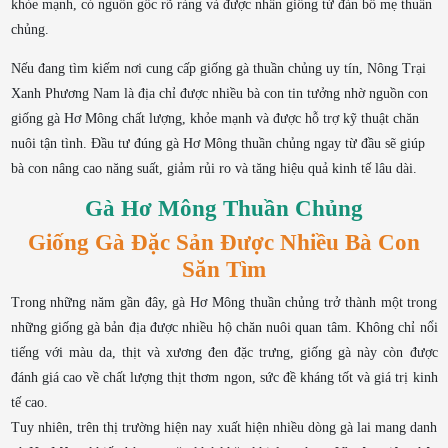
khỏe mạnh, có nguồn gốc rõ ràng và được nhân giống từ đàn bố mẹ thuần
chủng.
Nếu đang tìm kiếm nơi cung cấp giống gà thuần chủng uy tín, Nông Trại
Xanh Phương Nam là địa chỉ được nhiều bà con tin tưởng nhờ nguồn con
giống gà Hơ Mông chất lượng, khỏe mạnh và được hỗ trợ kỹ thuật chăn
nuôi tận tình. Đầu tư đúng gà Hơ Mông thuần chủng ngay từ đầu sẽ giúp
bà con nâng cao năng suất, giảm rủi ro và tăng hiệu quả kinh tế lâu dài.
Gà Hơ Mông Thuần Chủng
Giống Gà Đặc Sản Được Nhiều Bà Con
Săn Tìm
Trong những năm gần đây, gà Hơ Mông thuần chủng trở thành một trong
những giống gà bản địa được nhiều hộ chăn nuôi quan tâm. Không chỉ nổi
tiếng với màu da, thịt và xương đen đặc trưng, giống gà này còn được
đánh giá cao về chất lượng thịt thơm ngon, sức đề kháng tốt và giá trị kinh
tế cao.
Tuy nhiên, trên thị trường hiện nay xuất hiện nhiều dòng gà lai mang danh