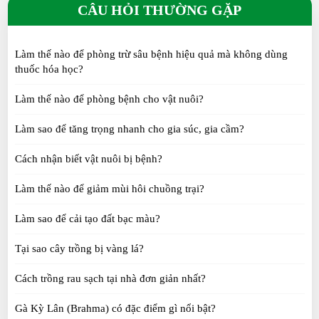
BÀI VIẾT MỚI NHẤT
Gà Tre Thái Siêu Lùn là gì? Đặc điểm, cách nuôi,
thức ăn và sinh sản
SUN 07, 2026