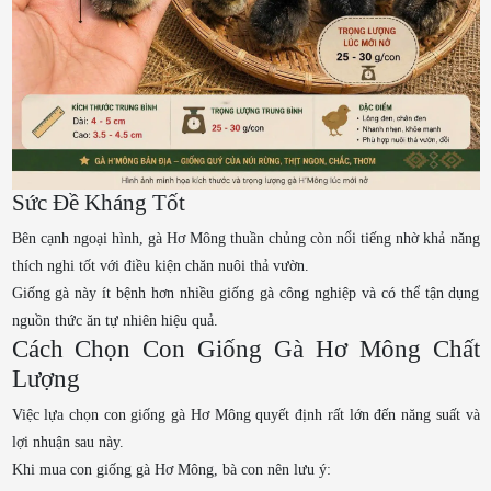
Sức Đề Kháng Tốt
Bên cạnh ngoại hình, gà Hơ Mông thuần chủng còn nổi tiếng nhờ khả năng
thích nghi tốt với điều kiện chăn nuôi thả vườn.
Giống gà này ít bệnh hơn nhiều giống gà công nghiệp và có thể tận dụng
nguồn thức ăn tự nhiên hiệu quả.
Cách Chọn Con Giống Gà Hơ Mông Chất
Lượng
Việc lựa chọn con giống gà Hơ Mông quyết định rất lớn đến năng suất và
lợi nhuận sau này.
Khi mua con giống gà Hơ Mông, bà con nên lưu ý: