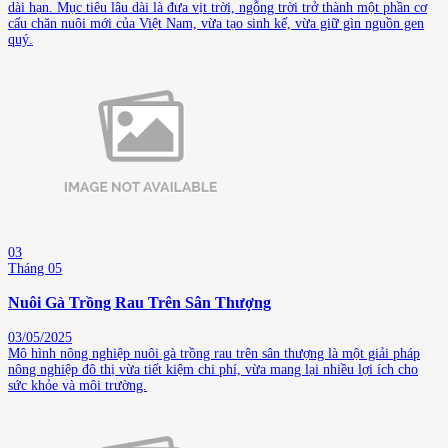
dài hạn. Mục tiêu lâu dài là đưa vịt trời, ngỗng trời trở thành một phần cơ
cấu chăn nuôi mới của Việt Nam, vừa tạo sinh kế, vừa giữ gìn nguồn gen
quý.
03
Tháng 05
Nuôi Gà Trồng Rau Trên Sân Thượng
03/05/2025
Mô hình nông nghiệp nuôi gà trồng rau trên sân thượng là một giải pháp
nông nghiệp đô thị vừa tiết kiệm chi phí, vừa mang lại nhiều lợi ích cho
sức khỏe và môi trường.