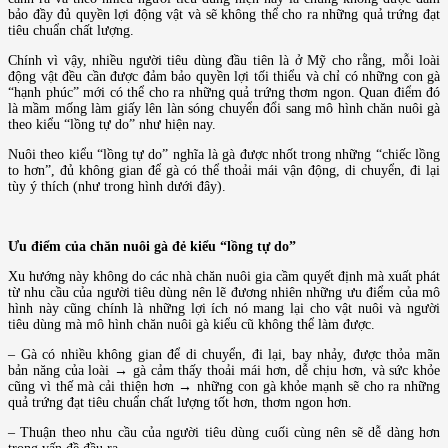
bảo đầy đủ quyền lợi động vật và sẽ không thể cho ra những quả trứng đạt
tiêu chuẩn chất lượng.
Chính vì vậy, nhiều người tiêu dùng đầu tiên là ở Mỹ cho rằng, mỗi loài
động vật đều cần được đảm bảo quyền lợi tối thiểu và chỉ có những con gà
“hạnh phúc” mới có thể cho ra những quả trứng thơm ngon. Quan điểm đó
là mầm mống làm giấy lên làn sóng chuyển đổi sang mô hình chăn nuôi gà
theo kiểu “lồng tự do” như hiện nay.
Nuôi theo kiểu “lồng tự do” nghĩa là gà được nhốt trong những “chiếc lồng
to hơn”, đủ không gian để gà có thể thoải mái vận động, di chuyển, đi lại
tùy ý thích (như trong hình dưới đây).
Ưu điểm của chăn nuôi gà đẻ kiểu “lồng tự do”
Xu hướng này không do các nhà chăn nuôi gia cầm quyết định mà xuất phát
từ nhu cầu của người tiêu dùng nên lẽ đương nhiên những ưu điểm của mô
hình này cũng chính là những lợi ích nó mang lại cho vật nuôi và người
tiêu dùng mà mô hình chăn nuôi gà kiểu cũ không thể làm được.
– Gà có nhiều không gian để di chuyển, đi lại, bay nhảy, được thỏa mãn
bản năng của loài → gà cảm thấy thoải mái hơn, dễ chịu hơn, và sức khỏe
cũng vì thế mà cải thiện hơn → những con gà khỏe mạnh sẽ cho ra những
quả trứng đạt tiêu chuẩn chất lượng tốt hơn, thơm ngon hơn.
– Thuận theo nhu cầu của người tiêu dùng cuối cùng nên sẽ dễ dàng hơn