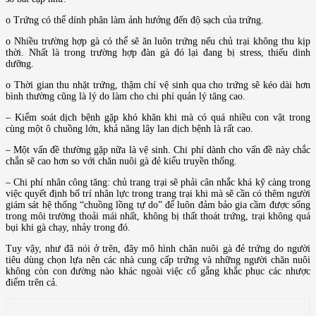
o Trứng có thể dính phân làm ảnh hưởng đến độ sạch của trứng.
o Nhiều trường hợp gà có thể sẽ ăn luôn trứng nếu chủ trại không thu kịp
thời. Nhất là trong trường hợp đàn gà đó lại đang bị stress, thiếu dinh
dưỡng.
o Thời gian thu nhặt trứng, thậm chí vệ sinh qua cho trứng sẽ kéo dài hơn
bình thường cũng là lý do làm cho chi phí quản lý tăng cao.
– Kiểm soát dịch bệnh gặp khó khăn khi mà có quá nhiều con vật trong
cùng một ô chuồng lớn, khả năng lây lan dịch bệnh là rất cao.
– Một vấn đề thường gặp nữa là vệ sinh. Chi phí dành cho vấn đề này chắc
chắn sẽ cao hơn so với chăn nuôi gà đẻ kiểu truyền thống.
– Chi phí nhân công tăng: chủ trang trại sẽ phải cân nhắc khá kỹ càng trong
việc quyết định bố trí nhân lực trong trang trại khi mà sẽ cần có thêm người
giám sát hệ thống “chuồng lồng tự do” để luôn đảm bảo gia cầm được sống
trong môi trường thoải mái nhất, không bị thất thoát trứng, trại không quá
bụi khi gà chạy, nhảy trong đó.
Tuy vậy, như đã nói ở trên, đây mô hình chăn nuôi gà đẻ trứng do người
tiêu dùng chọn lựa nên các nhà cung cấp trứng và những người chăn nuôi
không còn con đường nào khác ngoài việc cố gắng khắc phục các nhược
điểm trên cả.