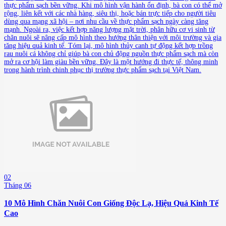
thực phẩm sạch bền vững. Khi mô hình vận hành ổn định, bà con có thể mở
rộng, liên kết với các nhà hàng, siêu thị, hoặc bán trực tiếp cho người tiêu
dùng qua mạng xã hội – nơi nhu cầu về thực phẩm sạch ngày càng tăng
mạnh. Ngoài ra, việc kết hợp năng lượng mặt trời, phân hữu cơ vi sinh từ
chăn nuôi sẽ nâng cấp mô hình theo hướng thân thiện với môi trường và gia
tăng hiệu quả kinh tế. Tóm lại, mô hình thủy canh tự động kết hợp trồng
rau nuôi cá không chỉ giúp bà con chủ động nguồn thực phẩm sạch mà còn
mở ra cơ hội làm giàu bền vững. Đây là một hướng đi thực tế, thông minh
trong hành trình chinh phục thị trường thực phẩm sạch tại Việt Nam.
02
Tháng 06
10 Mô Hình Chăn Nuôi Con Giống Độc Lạ, Hiệu Quả Kinh Tế
Cao