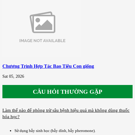
Chương Trình Hợp Tác Bao Tiêu Con giống
Sat 05, 2026
CÂU HỎI THƯỜNG GẶP
Làm thế nào để phòng trừ sâu bệnh hiệu quả mà không dùng thuốc
hóa học?
Sử dụng bẫy sinh học (bẫy dính, bẫy pheromone).