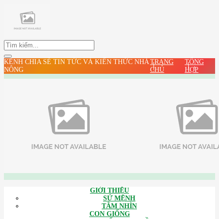
KÊNH CHIA SẺ TIN TỨC VÀ KIẾN THỨC NHÀ
TRANG
TỔNG
NÔNG
CHỦ
HỢP
GIỚI THIỆU
SỨ MỆNH
TÂM NHÌN
CON GIỐNG