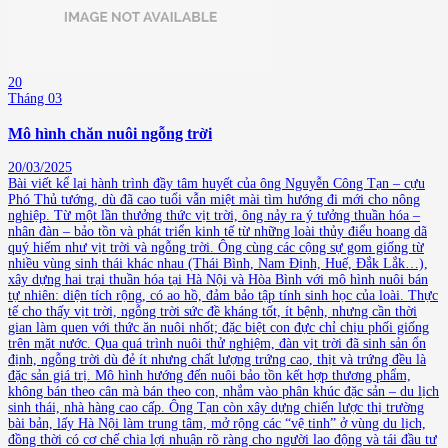
20
Tháng 03
Mô hình chăn nuôi ngỗng trời
20/03/2025
Bài viết kể lại hành trình đầy tâm huyết của ông Nguyễn Công Tạn – cựu
Phó Thủ tướng, dù đã cao tuổi vẫn miệt mài tìm hướng đi mới cho nông
nghiệp. Từ một lần thưởng thức vịt trời, ông nảy ra ý tưởng thuần hóa –
nhân đàn – bảo tồn và phát triển kinh tế từ những loài thủy điểu hoang dã
quý hiếm như vịt trời và ngỗng trời. Ông cùng các cộng sự gom giống từ
nhiều vùng sinh thái khác nhau (Thái Bình, Nam Định, Huế, Đắk Lắk…),
xây dựng hai trại thuần hóa tại Hà Nội và Hòa Bình với mô hình nuôi bán
tự nhiên: diện tích rộng, có ao hồ, đảm bảo tập tính sinh học của loài. Thực
tế cho thấy vịt trời, ngỗng trời sức đề kháng tốt, ít bệnh, nhưng cần thời
gian làm quen với thức ăn nuôi nhốt; đặc biệt con đực chỉ chịu phối giống
trên mặt nước. Qua quá trình nuôi thử nghiệm, đàn vịt trời đã sinh sản ổn
định, ngỗng trời dù đẻ ít nhưng chất lượng trứng cao, thịt và trứng đều là
đặc sản giá trị. Mô hình hướng đến nuôi bảo tồn kết hợp thương phẩm,
không bán theo cân mà bán theo con, nhắm vào phân khúc đặc sản – du lịch
sinh thái, nhà hàng cao cấp. Ông Tạn còn xây dựng chiến lược thị trường
bài bản, lấy Hà Nội làm trung tâm, mở rộng các “vệ tinh” ở vùng du lịch,
đồng thời có cơ chế chia lợi nhuận rõ ràng cho người lao động và tái đầu tư