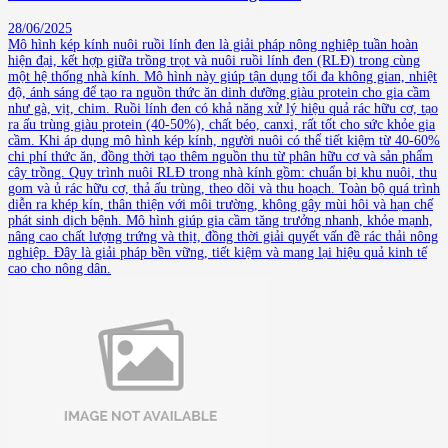
28/06/2025
Mô hình kép kính nuôi ruồi lính đen là giải pháp nông nghiệp tuần hoàn
hiện đại, kết hợp giữa trồng trọt và nuôi ruồi lính đen (RLĐ) trong cùng
một hệ thống nhà kính. Mô hình này giúp tận dụng tối đa không gian, nhiệt
độ, ánh sáng để tạo ra nguồn thức ăn dinh dưỡng giàu protein cho gia cầm
như gà, vịt, chim. Ruồi lính đen có khả năng xử lý hiệu quả rác hữu cơ, tạo
ra ấu trùng giàu protein (40-50%), chất béo, canxi, rất tốt cho sức khỏe gia
cầm. Khi áp dụng mô hình kép kính, người nuôi có thể tiết kiệm từ 40-60%
chi phí thức ăn, đồng thời tạo thêm nguồn thu từ phân hữu cơ và sản phẩm
cây trồng. Quy trình nuôi RLĐ trong nhà kính gồm: chuẩn bị khu nuôi, thu
gom và ủ rác hữu cơ, thả ấu trùng, theo dõi và thu hoạch. Toàn bộ quá trình
diễn ra khép kín, thân thiện với môi trường, không gây mùi hôi và hạn chế
phát sinh dịch bệnh. Mô hình giúp gia cầm tăng trưởng nhanh, khỏe mạnh,
nâng cao chất lượng trứng và thịt, đồng thời giải quyết vấn đề rác thải nông
nghiệp. Đây là giải pháp bền vững, tiết kiệm và mang lại hiệu quả kinh tế
cao cho nông dân.