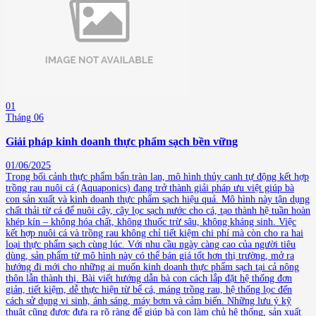
01
Tháng 06
Giải pháp kinh doanh thực phẩm sạch bền vững
01/06/2025
Trong bối cảnh thực phẩm bẩn tràn lan, mô hình thủy canh tự động kết hợp
trồng rau nuôi cá (Aquaponics) đang trở thành giải pháp ưu việt giúp bà
con sản xuất và kinh doanh thực phẩm sạch hiệu quả. Mô hình này tận dụng
chất thải từ cá để nuôi cây, cây lọc sạch nước cho cá, tạo thành hệ tuần hoàn
khép kín – không hóa chất, không thuốc trừ sâu, không kháng sinh. Việc
kết hợp nuôi cá và trồng rau không chỉ tiết kiệm chi phí mà còn cho ra hai
loại thực phẩm sạch cùng lúc. Với nhu cầu ngày càng cao của người tiêu
dùng, sản phẩm từ mô hình này có thể bán giá tốt hơn thị trường, mở ra
hướng đi mới cho những ai muốn kinh doanh thực phẩm sạch tại cả nông
thôn lẫn thành thị. Bài viết hướng dẫn bà con cách lắp đặt hệ thống đơn
giản, tiết kiệm, dễ thực hiện từ bể cá, máng trồng rau, hệ thống lọc đến
cách sử dụng vi sinh, ánh sáng, máy bơm và cảm biến. Những lưu ý kỹ
thuật cũng được đưa ra rõ ràng để giúp bà con làm chủ hệ thống, sản xuất