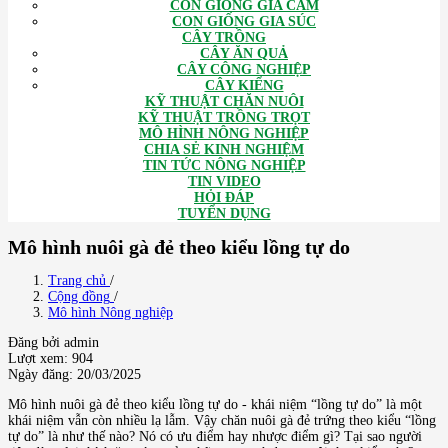
CON GIỐNG GIA CẦM
CON GIỐNG GIA SÚC
CÂY TRỒNG
CÂY ĂN QUẢ
CÂY CÔNG NGHIỆP
CÂY KIỂNG
KỸ THUẬT CHĂN NUÔI
KỸ THUẬT TRỒNG TRỌT
MÔ HÌNH NÔNG NGHIỆP
CHIA SẺ KINH NGHIỆM
TIN TỨC NÔNG NGHIỆP
TIN VIDEO
HỎI ĐÁP
TUYỂN DỤNG
Mô hình nuôi gà đẻ theo kiểu lồng tự do
Trang chủ
/
Cộng đồng
/
Mô hình Nông nghiệp
Đăng bởi admin
Lượt xem: 904
Ngày đăng: 20/03/2025
Mô hình nuôi gà đẻ theo kiểu lồng tự do - khái niệm “lồng tự do” là một
khái niệm vẫn còn nhiều lạ lẫm. Vậy chăn nuôi gà đẻ trứng theo kiểu “lồng
tự do” là như thế nào? Nó có ưu điểm hay nhược điểm gì? Tại sao người