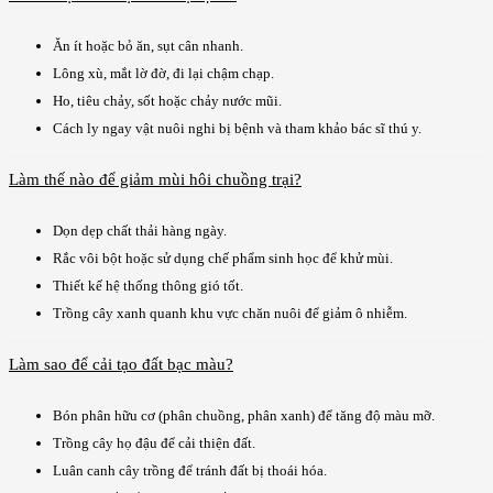
Ăn ít hoặc bỏ ăn, sụt cân nhanh.
Lông xù, mắt lờ đờ, đi lại chậm chạp.
Ho, tiêu chảy, sốt hoặc chảy nước mũi.
Cách ly ngay vật nuôi nghi bị bệnh và tham khảo bác sĩ thú y.
Làm thế nào để giảm mùi hôi chuồng trại?
Dọn dẹp chất thải hàng ngày.
Rắc vôi bột hoặc sử dụng chế phẩm sinh học để khử mùi.
Thiết kế hệ thống thông gió tốt.
Trồng cây xanh quanh khu vực chăn nuôi để giảm ô nhiễm.
Làm sao để cải tạo đất bạc màu?
Bón phân hữu cơ (phân chuồng, phân xanh) để tăng độ màu mỡ.
Trồng cây họ đậu để cải thiện đất.
Luân canh cây trồng để tránh đất bị thoái hóa.