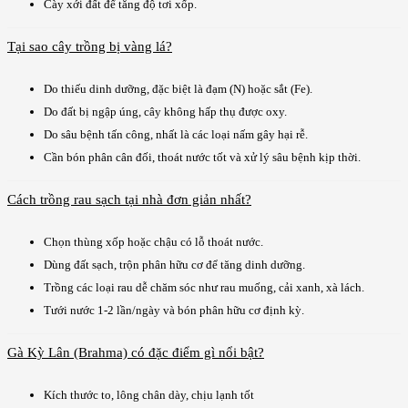
Cày xới đất để tăng độ tơi xốp.
Tại sao cây trồng bị vàng lá?
Do thiếu dinh dưỡng, đặc biệt là đạm (N) hoặc sắt (Fe).
Do đất bị ngập úng, cây không hấp thụ được oxy.
Do sâu bệnh tấn công, nhất là các loại nấm gây hại rễ.
Cần bón phân cân đối, thoát nước tốt và xử lý sâu bệnh kịp thời.
Cách trồng rau sạch tại nhà đơn giản nhất?
Chọn thùng xốp hoặc chậu có lỗ thoát nước.
Dùng đất sạch, trộn phân hữu cơ để tăng dinh dưỡng.
Trồng các loại rau dễ chăm sóc như rau muống, cải xanh, xà lách.
Tưới nước 1-2 lần/ngày và bón phân hữu cơ định kỳ.
Gà Kỳ Lân (Brahma) có đặc điểm gì nổi bật?
Kích thước to, lông chân dày, chịu lạnh tốt