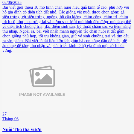
02/06/2025
Bài viết giới thiệu 10 mô hình chăn nuôi hiệu quả kinh tế cao, phù hợp với
hộ gia đình có diện tích đất nhỏ. Các giống vật nuôi được chọn gồm: gà
siêu trứng, vịt siêu trứng, ngỗng, bồ câu kiểng, chim công, chim trĩ, chim
trích cồ, thỏ, heo rừng lai và hươu sao. Mỗi mô hình đều được mô tả cụ thể
về diện tích chuồng trại, đặc điểm sinh sản, kỹ thuật chăm sóc và tiềm năng
thu nhập. Ngoài ra, bài viết nhấn mạnh nguyên tắc chăn nuôi ít đất gồm:
chọn giống phù hợp, tối ưu không gian, giữ vệ sinh chuồng trại và tìm đầu
ra sản phẩm. Bài viết là tài liệu hữu ích giúp bà con nông dân dễ hiểu, dễ
áp dụng để tăng thu nhập và phát triển kinh tế hộ gia đình một cách bền
vững.
27
Tháng 06
Nuôi Thỏ thả vườn