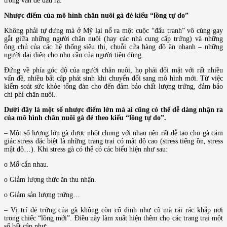
trong vấn đề đầu ra.
Nhược điểm của mô hình chăn nuôi gà đẻ kiểu “lồng tự do”
Không phải tự dưng mà ở Mỹ lại nổ ra một cuộc “đấu tranh” vô cùng gay
gắt giữa những người chăn nuôi (hay các nhà cung cấp trứng) và những
ông chủ của các hệ thống siêu thị, chuỗi cửa hàng đồ ăn nhanh – những
người đại diện cho nhu cầu của người tiêu dùng.
Đứng về phía góc độ của người chăn nuôi, họ phải đối mặt với rất nhiều
vấn đề, nhiều bất cập phát sinh khi chuyển đổi sang mô hình mới. Từ việc
kiểm soát sức khỏe tổng đàn cho đến đảm bảo chất lượng trứng, đảm bảo
chi phí chăn nuôi.
Dưới đây là một số nhược điểm lớn mà ai cũng có thể dễ dàng nhận ra
của mô hình chăn nuôi gà đẻ theo kiểu “lồng tự do”.
– Một số lượng lớn gà được nhốt chung với nhau nên rất dễ tạo cho gà cảm
giác stress đặc biệt là những trang trại có mật độ cao (stress tiếng ồn, stress
mật độ…). Khi stress gà có thể có các biểu hiện như sau:
o Mổ cắn nhau.
o Giảm lượng thức ăn thu nhận.
o Giảm sản lượng trứng…
– Vị trí đẻ trứng của gà không còn cố định như cũ mà rải rác khắp nơi
trong chiếc “lồng mới”. Điều này làm xuất hiện thêm cho các trang trại một
số bất cập như: