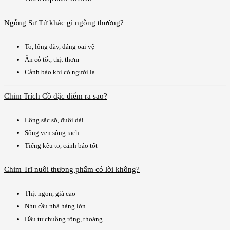
Ngỗng Sư Tử khác gì ngỗng thường?
To, lông dày, dáng oai vệ
Ăn cỏ tốt, thịt thơm
Cảnh báo khi có người lạ
Chim Trích Cồ đặc điểm ra sao?
Lông sặc sỡ, đuôi dài
Sống ven sông rạch
Tiếng kêu to, cảnh báo tốt
Chim Trĩ nuôi thương phẩm có lời không?
Thịt ngon, giá cao
Nhu cầu nhà hàng lớn
Đầu tư chuồng rộng, thoáng