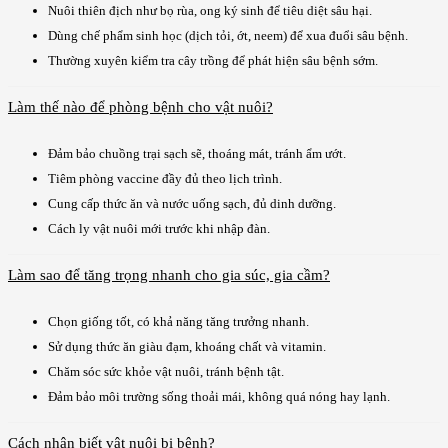
Nuôi thiên địch như bọ rùa, ong ký sinh để tiêu diệt sâu hại.
Dùng chế phẩm sinh học (dịch tỏi, ớt, neem) để xua đuổi sâu bệnh.
Thường xuyên kiểm tra cây trồng để phát hiện sâu bệnh sớm.
Làm thế nào để phòng bệnh cho vật nuôi?
Đảm bảo chuồng trại sạch sẽ, thoáng mát, tránh ẩm ướt.
Tiêm phòng vaccine đầy đủ theo lịch trình.
Cung cấp thức ăn và nước uống sạch, đủ dinh dưỡng.
Cách ly vật nuôi mới trước khi nhập đàn.
Làm sao để tăng trọng nhanh cho gia súc, gia cầm?
Chọn giống tốt, có khả năng tăng trưởng nhanh.
Sử dụng thức ăn giàu đạm, khoáng chất và vitamin.
Chăm sóc sức khỏe vật nuôi, tránh bệnh tật.
Đảm bảo môi trường sống thoải mái, không quá nóng hay lạnh.
Cách nhận biết vật nuôi bị bệnh?