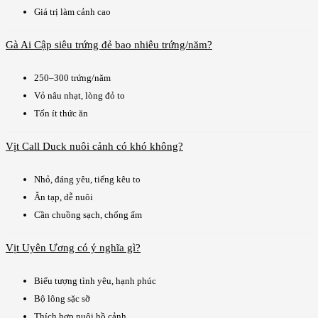
Giá trị làm cảnh cao
Gà Ai Cập siêu trứng đẻ bao nhiêu trứng/năm?
250–300 trứng/năm
Vỏ nâu nhạt, lòng đỏ to
Tốn ít thức ăn
Vịt Call Duck nuôi cảnh có khó không?
Nhỏ, đáng yêu, tiếng kêu to
Ăn tạp, dễ nuôi
Cần chuồng sạch, chống ẩm
Vịt Uyên Ương có ý nghĩa gì?
Biểu tượng tình yêu, hạnh phúc
Bộ lông sặc sỡ
Thích hợp nuôi hồ cảnh