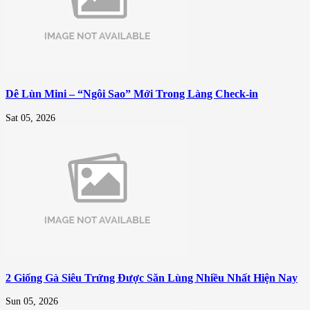
Dê Lùn Mini – “Ngôi Sao” Mới Trong Làng Check-in
Sat 05, 2026
2 Giống Gà Siêu Trứng Được Săn Lùng Nhiều Nhất Hiện Nay
Sun 05, 2026