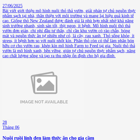
27/06/2025
Bài viết giới thiệu mô hình nuôi thỏ thả vườn, giải pháp tự chủ nguồn thực
phẩm sạch tại nhà, thân thiện với môi trường và mang lại hiệu quả kinh tế
cao. Giống thỏ New Zealand được đánh giá là phù hợp nhất nhờ khả năng
sinh trưởng nhanh, sinh sản tốt, thịt ngon, ít bệnh. Mô hình nuôi thỏ thả
vườn đơn giản, chi phí đầu tư thấp, chỉ cần khu vườn có rào chắn, bóng
mát và nguồn thức ăn tự nhiên như cỏ, lá cây, rau xanh. Thỏ sống khỏe, ít
stress, ít bệnh hơn so với nuôi nhốt kín. Phân thỏ còn có thể làm phân bón
hữu cơ cho vườn rau, khép kín mô hình Farm to Feed tại gia. Nuôi thỏ thả
vườn là mô hình xanh, bền vững, giúp tự chủ nguồn thực phẩm sạch, nâng
cao chất lượng sống và tạo ra thu nhập ổn định cho hộ gia đình.
28
Tháng 06
Nuôi ruồi lính đen làm thức ăn cho gia cầm