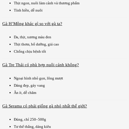
Thịt ngon, nuôi làm cảnh và thương phẩm
Tính hiền, dễ nuôi
Gà H’Mông khác gì so với gà ta?
Da, thịt, xương màu đen
Thịt thơm, bổ dưỡng, giá cao
Chống chịu bệnh tốt
Gà Tre Thái có phù hợp nuôi cảnh không?
Ngoại hình nhỏ gọn, lông mượt
Dáng đẹp, gáy vang
Ăn ít, dễ chăm
Gà Serama có phải giống gà nhỏ nhất thế giới?
Đúng, chỉ 250–500g
Tư thế thẳng, dáng kiêu