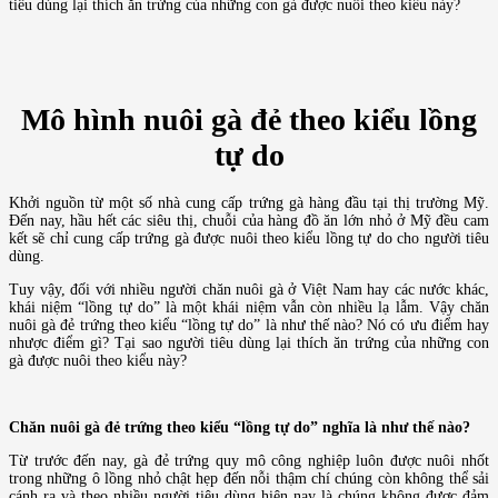
tiêu dùng lại thích ăn trứng của những con gà được nuôi theo kiểu này?
Mô hình nuôi gà đẻ theo kiểu lồng
tự do
Khởi nguồn từ một số nhà cung cấp trứng gà hàng đầu tại thị trường Mỹ.
Đến nay, hầu hết các siêu thị, chuỗi của hàng đồ ăn lớn nhỏ ở Mỹ đều cam
kết sẽ chỉ cung cấp trứng gà được nuôi theo kiểu lồng tự do cho người tiêu
dùng.
Tuy vậy, đối với nhiều người chăn nuôi gà ở Việt Nam hay các nước khác,
khái niệm “lồng tự do” là một khái niệm vẫn còn nhiều lạ lẫm. Vậy chăn
nuôi gà đẻ trứng theo kiểu “lồng tự do” là như thế nào? Nó có ưu điểm hay
nhược điểm gì? Tại sao người tiêu dùng lại thích ăn trứng của những con
gà được nuôi theo kiểu này?
Chăn nuôi gà đẻ trứng theo kiểu “lồng tự do” nghĩa là như thế nào?
Từ trước đến nay, gà đẻ trứng quy mô công nghiệp luôn được nuôi nhốt
trong những ô lồng nhỏ chật hẹp đến nỗi thậm chí chúng còn không thể sải
cánh ra và theo nhiều người tiêu dùng hiện nay là chúng không được đảm