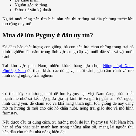
Dê khỏe mạnh.
Nguồn gốc rõ ràng.
Được tư vấn kỹ thuật.
Người nuôi cũng nên tìm hiểu nhu cầu thị trường tại địa phương trước khi
mở rộng quy mô.
Mua dê lùn Pygmy ở đâu uy tín?
Để đảm bảo chất lượng con giống, bà con nên lựa chọn những trang trại có
kinh nghiệm lâu năm trong lĩnh vực cung cấp vật nuôi đặc sản và vật nuôi
cảnh.
Tại khu vực phía Nam, nhiều khách hàng lựa chọn
Nông Trại Xanh
Phương Nam
để tham khảo các dòng vật nuôi cảnh, gia cầm cảnh và mô
hình nông nghiệp trải nghiệm.
Có thể thấy xu hướng nuôi dê lùn Pygmy tại Việt Nam đang phát triển
mạnh mẽ nhờ sự kết hợp giữa giá trị kinh tế và giá trị giải trí. Với ngoại
hình đáng yêu, dễ chăm sóc và khả năng thích nghi tốt, giống dê này đang
mở ra hướng đi mới cho các hộ chăn nuôi, nông trại giáo dục và mô hình
farmstay.
Nếu được đầu tư đúng cách, xu hướng nuôi dê lùn Pygmy tại Việt Nam hứa
hẹn sẽ còn phát triển mạnh hơn trong những năm tới, mang lại nguồn thu
hấp dẫn cho nhiều nhà nông hiện đại.