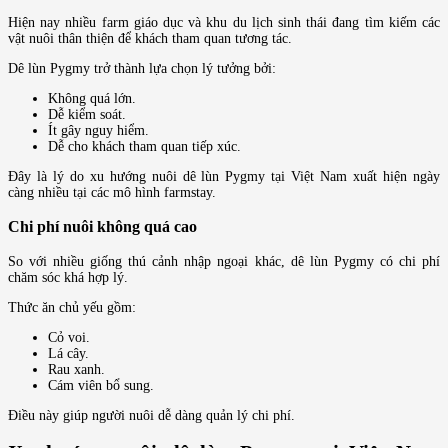
Hiện nay nhiều farm giáo dục và khu du lịch sinh thái đang tìm kiếm các
vật nuôi thân thiện để khách tham quan tương tác.
Dê lùn Pygmy trở thành lựa chọn lý tưởng bởi:
Không quá lớn.
Dễ kiểm soát.
Ít gây nguy hiểm.
Dễ cho khách tham quan tiếp xúc.
Đây là lý do xu hướng nuôi dê lùn Pygmy tại Việt Nam xuất hiện ngày
càng nhiều tại các mô hình farmstay.
Chi phí nuôi không quá cao
So với nhiều giống thú cảnh nhập ngoại khác, dê lùn Pygmy có chi phí
chăm sóc khá hợp lý.
Thức ăn chủ yếu gồm:
Cỏ voi.
Lá cây.
Rau xanh.
Cám viên bổ sung.
Điều này giúp người nuôi dễ dàng quản lý chi phí.