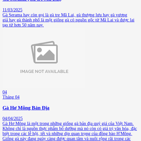
11/03/2025
Gà Serama hay còn gọi là gà tre Mã Lai, gà thượng lưu hay gà vương
giả hay gà thành phố là một giống gà có nguồn gốc từ Mã Lai và được lai
tạo từ hơn 50 năm nay.
04
Tháng 04
Gà Hơ Mông Bản Địa
04/04/2025
Gà Hơ Mông là một trong những giống gà bản địa quý giá của Việt Nam.
Không chỉ là nguồn thực phẩm bổ dưỡng mà nó còn có giá trị văn hóa, đặc
biệt trong các lễ hội, tết và những dịp quan trọng của đồng bào H'Mông.
Giống gà này đang ngày càng được quan tâm và nuôi rộng rãi trong các