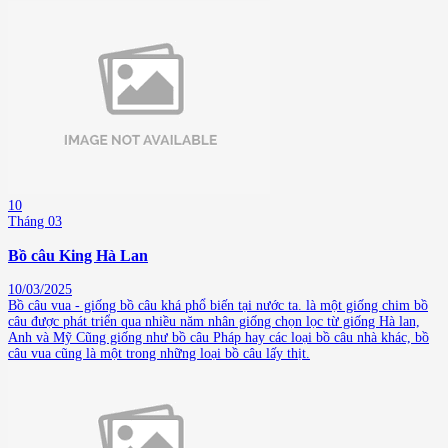
10
Tháng 03
Bồ câu King Hà Lan
10/03/2025
Bồ câu vua - giống bồ câu khá phổ biến tại nước ta. là một giống chim bồ
câu được phát triển qua nhiều năm nhân giống chọn lọc từ giống Hà lan,
Anh và Mỹ Cũng giống như bồ câu Pháp hay các loại bồ câu nhà khác, bồ
câu vua cũng là một trong những loại bồ câu lấy thịt.