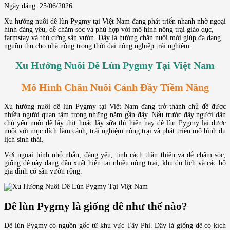
Ngày đăng: 25/06/2026
Xu hướng nuôi dê lùn Pygmy tại Việt Nam đang phát triển nhanh nhờ ngoại
hình đáng yêu, dễ chăm sóc và phù hợp với mô hình nông trại giáo dục,
farmstay và thú cưng sân vườn. Đây là hướng chăn nuôi mới giúp đa dạng
nguồn thu cho nhà nông trong thời đại nông nghiệp trải nghiệm.
Xu Hướng Nuôi Dê Lùn Pygmy Tại Việt Nam
Mô Hình Chăn Nuôi Cảnh Đầy Tiềm Năng
Xu hướng nuôi dê lùn Pygmy tại Việt Nam đang trở thành chủ đề được
nhiều người quan tâm trong những năm gần đây. Nếu trước đây người dân
chủ yếu nuôi dê lấy thịt hoặc lấy sữa thì hiện nay dê lùn Pygmy lại được
nuôi với mục đích làm cảnh, trải nghiệm nông trại và phát triển mô hình du
lịch sinh thái.
Với ngoại hình nhỏ nhắn, đáng yêu, tính cách thân thiện và dễ chăm sóc,
giống dê này đang dần xuất hiện tại nhiều nông trại, khu du lịch và các hộ
gia đình có sân vườn rộng.
Dê lùn Pygmy là giống dê như thế nào?
Dê lùn Pygmy có nguồn gốc từ khu vực Tây Phi. Đây là giống dê có kích