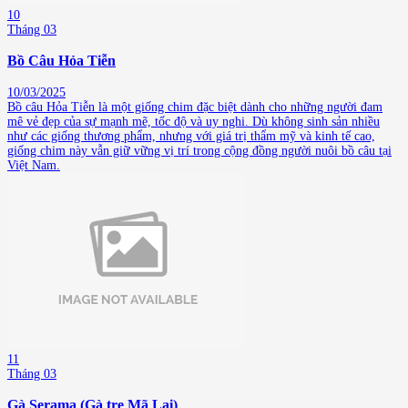
10
Tháng 03
Bồ Câu Hỏa Tiễn
10/03/2025
Bồ câu Hỏa Tiễn là một giống chim đặc biệt dành cho những người đam
mê vẻ đẹp của sự mạnh mẽ, tốc độ và uy nghi. Dù không sinh sản nhiều
như các giống thương phẩm, nhưng với giá trị thẩm mỹ và kinh tế cao,
giống chim này vẫn giữ vững vị trí trong cộng đồng người nuôi bồ câu tại
Việt Nam.
11
Tháng 03
Gà Serama (Gà tre Mã Lai)