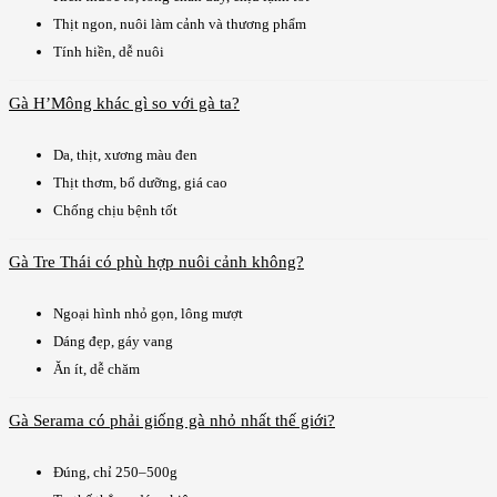
Thịt ngon, nuôi làm cảnh và thương phẩm
Tính hiền, dễ nuôi
Gà H’Mông khác gì so với gà ta?
Da, thịt, xương màu đen
Thịt thơm, bổ dưỡng, giá cao
Chống chịu bệnh tốt
Gà Tre Thái có phù hợp nuôi cảnh không?
Ngoại hình nhỏ gọn, lông mượt
Dáng đẹp, gáy vang
Ăn ít, dễ chăm
Gà Serama có phải giống gà nhỏ nhất thế giới?
Đúng, chỉ 250–500g