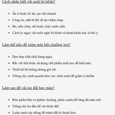
Cách nhận biết vật nuôi bị bệnh?
Ăn ít hoặc bỏ ăn, sụt cân nhanh.
Lông xù, mắt lờ đờ, đi lại chậm chạp.
Ho, tiêu chảy, sốt hoặc chảy nước mũi.
Cách ly ngay vật nuôi nghi bị bệnh và tham khảo bác sĩ thú y.
Làm thế nào để giảm mùi hôi chuồng trại?
Dọn dẹp chất thải hàng ngày.
Rắc vôi bột hoặc sử dụng chế phẩm sinh học để khử mùi.
Thiết kế hệ thống thông gió tốt.
Trồng cây xanh quanh khu vực chăn nuôi để giảm ô nhiễm.
Làm sao để cải tạo đất bạc màu?
Bón phân hữu cơ (phân chuồng, phân xanh) để tăng độ màu mỡ.
Trồng cây họ đậu để cải thiện đất.
Luân canh cây trồng để tránh đất bị thoái hóa.