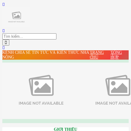
KÊNH CHIA SẺ TIN TỨC VÀ KIẾN THỨC NHÀ
TRANG
TỔNG
NÔNG
CHỦ
HỢP
GIỚI THIỆU