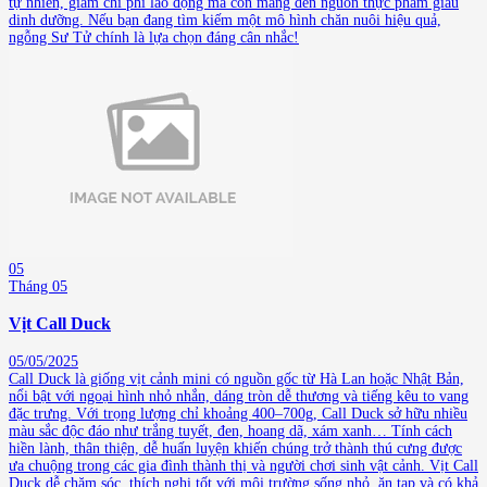
tự nhiên, giảm chi phí lao động mà còn mang đến nguồn thực phẩm giàu
dinh dưỡng. Nếu bạn đang tìm kiếm một mô hình chăn nuôi hiệu quả,
ngỗng Sư Tử chính là lựa chọn đáng cân nhắc!
05
Tháng 05
Vịt Call Duck
05/05/2025
Call Duck là giống vịt cảnh mini có nguồn gốc từ Hà Lan hoặc Nhật Bản,
nổi bật với ngoại hình nhỏ nhắn, dáng tròn dễ thương và tiếng kêu to vang
đặc trưng. Với trọng lượng chỉ khoảng 400–700g, Call Duck sở hữu nhiều
màu sắc độc đáo như trắng tuyết, đen, hoang dã, xám xanh… Tính cách
hiền lành, thân thiện, dễ huấn luyện khiến chúng trở thành thú cưng được
ưa chuộng trong các gia đình thành thị và người chơi sinh vật cảnh. Vịt Call
Duck dễ chăm sóc, thích nghi tốt với môi trường sống nhỏ, ăn tạp và có khả