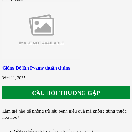
Giống Dê lùn Pygmy thuần chủng
Wed 11, 2025
CÂU HỎI THƯỜNG GẶP
Làm thế nào để phòng trừ sâu bệnh hiệu quả mà không dùng thuốc
hóa học?
Sử dụng bẫy sinh học (bẫy dính, bẫy pheromone).