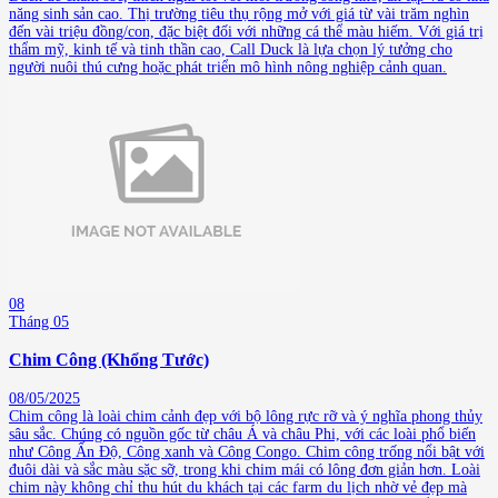
năng sinh sản cao. Thị trường tiêu thụ rộng mở với giá từ vài trăm nghìn
đến vài triệu đồng/con, đặc biệt đối với những cá thể màu hiếm. Với giá trị
thẩm mỹ, kinh tế và tinh thần cao, Call Duck là lựa chọn lý tưởng cho
người nuôi thú cưng hoặc phát triển mô hình nông nghiệp cảnh quan.
08
Tháng 05
Chim Công (Khổng Tước)
08/05/2025
Chim công là loài chim cảnh đẹp với bộ lông rực rỡ và ý nghĩa phong thủy
sâu sắc. Chúng có nguồn gốc từ châu Á và châu Phi, với các loài phổ biến
như Công Ấn Độ, Công xanh và Công Congo. Chim công trống nổi bật với
đuôi dài và sắc màu sặc sỡ, trong khi chim mái có lông đơn giản hơn. Loài
chim này không chỉ thu hút du khách tại các farm du lịch nhờ vẻ đẹp mà