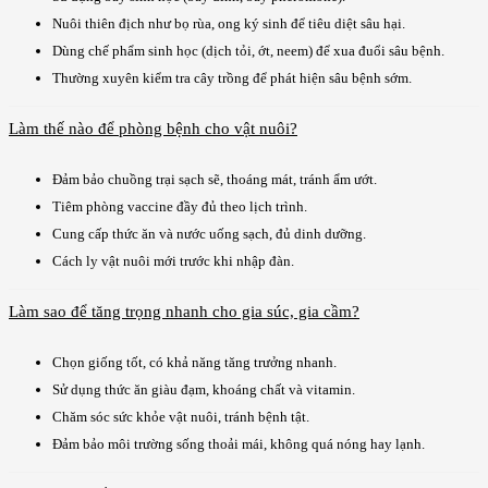
Nuôi thiên địch như bọ rùa, ong ký sinh để tiêu diệt sâu hại.
Dùng chế phẩm sinh học (dịch tỏi, ớt, neem) để xua đuổi sâu bệnh.
Thường xuyên kiểm tra cây trồng để phát hiện sâu bệnh sớm.
Làm thế nào để phòng bệnh cho vật nuôi?
Đảm bảo chuồng trại sạch sẽ, thoáng mát, tránh ẩm ướt.
Tiêm phòng vaccine đầy đủ theo lịch trình.
Cung cấp thức ăn và nước uống sạch, đủ dinh dưỡng.
Cách ly vật nuôi mới trước khi nhập đàn.
Làm sao để tăng trọng nhanh cho gia súc, gia cầm?
Chọn giống tốt, có khả năng tăng trưởng nhanh.
Sử dụng thức ăn giàu đạm, khoáng chất và vitamin.
Chăm sóc sức khỏe vật nuôi, tránh bệnh tật.
Đảm bảo môi trường sống thoải mái, không quá nóng hay lạnh.