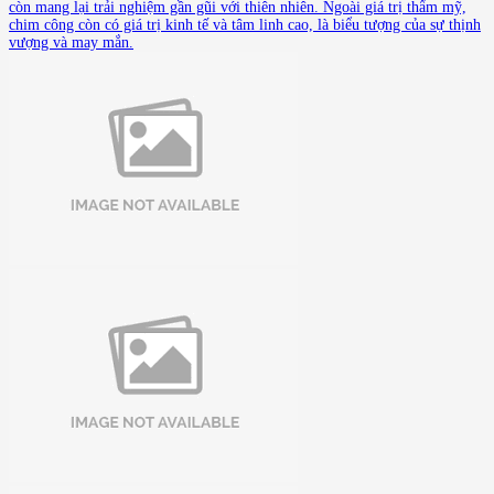
còn mang lại trải nghiệm gần gũi với thiên nhiên. Ngoài giá trị thẩm mỹ,
chim công còn có giá trị kinh tế và tâm linh cao, là biểu tượng của sự thịnh
vượng và may mắn.