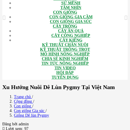
SỨ MỆNH
TÂM NHÌN
CON GIỐNG
CON GIỐNG GIA CẦM
CON GIỐNG GIA SÚC
CÂY TRỒNG
CÂY ĂN QUẢ
CÂY CÔNG NGHIỆP
CÂY KIỂNG
KỸ THUẬT CHĂN NUÔI
KỸ THUẬT TRỒNG TRỌT
MÔ HÌNH NÔNG NGHIỆP
CHIA SẺ KINH NGHIỆM
TIN TỨC NÔNG NGHIỆP
TIN VIDEO
HỎI ĐÁP
TUYỂN DỤNG
Xu Hướng Nuôi Dê Lùn Pygmy Tại Việt Nam
Trang chủ
/
Cộng đồng
/
Con giống
/
Con giống Gia súc
/
Giống Dê lùn Pygmy
Đăng bởi admin
Lượt xem: 97