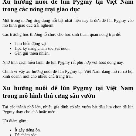
Xu hướng nuôi dê lùn Pygmy tại Việt Nam
trong các nông trại giáo dục
Một trong những ứng dụng nổi bật nhất hiện nay là đưa dê lùn Pygmy vào
mô hình giáo dục trải nghiệm.
Các trường học thường tổ chức cho học sinh tham quan nông trại để:
Tìm hiểu động vật.
Học kỹ năng chăm sóc vật nuôi.
Gần gũi thiên nhiên.
Nhờ tính cách hiền lành, dê lùn Pygmy rất phù hợp với hoạt động này.
Chính vì vậy xu hướng nuôi dê lùn Pygmy tại Việt Nam đang mở ra cơ hội
kinh doanh mới cho nhiều chủ trang trại.
Xu hướng nuôi dê lùn Pygmy tại Việt Nam
trong mô hình thú cưng sân vườn
Tại các thành phố lớn, nhiều gia đình có sân vườn bắt đầu lựa chọn dê lùn
Pygmy thay cho chó hoặc mèo.
Ưu điểm gồm:
Ít gây tiếng ồn.
Dễ chăm sóc.