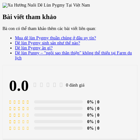
Bài viết tham khảo
Bà con có thể tham khảo thêm các bài viết liên quan:
Mua dê lùn Pygmy thuần chủng ở đâu uy tín?
Dê lùn Pygmy sinh sản như thế nào?
Dê lùn Pygmy ăn gì?
Dê lùn Punny – “ngôi sao thân thiện” không thể thiếu tại Farm du
lịch
0.0
0 đánh giá
0%
| 0
0%
| 0
0%
| 0
0%
| 0
0%
| 0