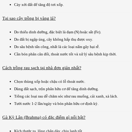
Cày xới đất để tăng độ tơi xốp.
Tại sao cây trồng bị vàng lá?
Do thiếu dinh dưỡng, đặc biệt là đạm (N) hoặc sắt (Fe).
Do đất bị ngập úng, cây không hấp thụ được oxy.
Do sâu bệnh tấn công, nhất là các loại nấm gây hại rễ.
Cần bón phân cân đối, thoát nước tốt và xử lý sâu bệnh kịp thời.
Cách trồng rau sạch tại nhà đơn giản nhất?
Chọn thùng xốp hoặc chậu có lỗ thoát nước.
Dùng đất sạch, trộn phân hữu cơ để tăng dinh dưỡng.
Trồng các loại rau dễ chăm sóc như rau muống, cải xanh, xà lách.
Tưới nước 1-2 lần/ngày và bón phân hữu cơ định kỳ.
Gà Kỳ Lân (Brahma) có đặc điểm gì nổi bật?
Kích thước to, lông chân dày, chịu lạnh tốt