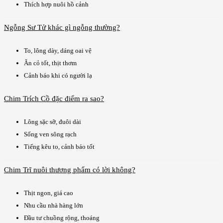
Thích hợp nuôi hồ cảnh
Ngỗng Sư Tử khác gì ngỗng thường?
To, lông dày, dáng oai vệ
Ăn cỏ tốt, thịt thơm
Cảnh báo khi có người lạ
Chim Trích Cồ đặc điểm ra sao?
Lông sặc sỡ, đuôi dài
Sống ven sông rạch
Tiếng kêu to, cảnh báo tốt
Chim Trĩ nuôi thương phẩm có lời không?
Thịt ngon, giá cao
Nhu cầu nhà hàng lớn
Đầu tư chuồng rộng, thoáng