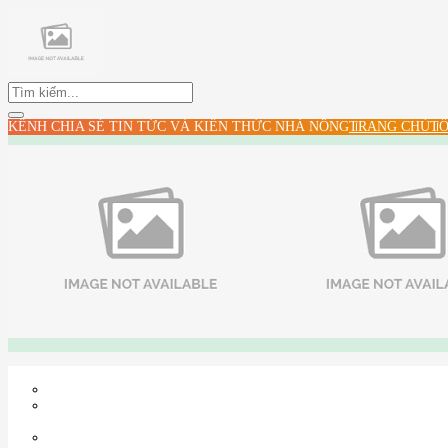
KÊNH CHIA SẺ TIN TỨC VÀ KIẾN THỨC NHÀ NÔNG
TRANG CHỦ
TỔ