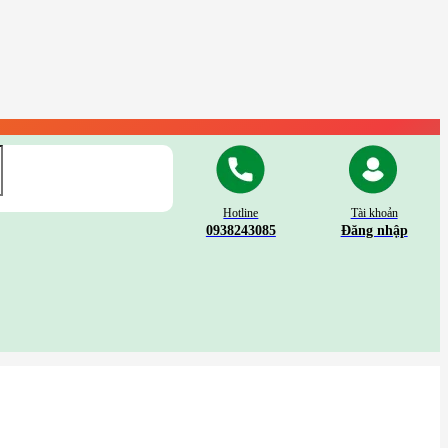
Hotline
Tài khoản
0938243085
Đăng nhập