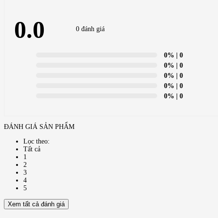
0.0
0 đánh giá
0%
| 0
0%
| 0
0%
| 0
0%
| 0
0%
| 0
ĐÁNH GIÁ SẢN PHẨM
Lọc theo:
Tất cả
1
2
3
4
5
Xem tất cả đánh giá