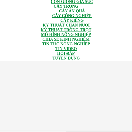
CON GIỐNG GIA SÚC
CÂY TRỒNG
CÂY ĂN QUẢ
CÂY CÔNG NGHIỆP
CÂY KIỂNG
KỸ THUẬT CHĂN NUÔI
KỸ THUẬT TRỒNG TRỌT
MÔ HÌNH NÔNG NGHIỆP
CHIA SẺ KINH NGHIỆM
TIN TỨC NÔNG NGHIỆP
TIN VIDEO
HỎI ĐÁP
TUYỂN DỤNG