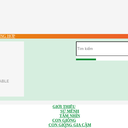
NG HỢP
GIỚI THIỆU
SỨ MỆNH
TÂM NHÌN
CON GIỐNG
CON GIỐNG GIA CẦM