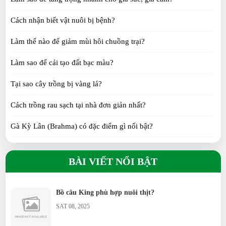
Chim Trích Cồ đặc điểm ra sao?
SAT 08, 2025
Cách nhận biết vật nuôi bị bệnh?
Làm thế nào để giảm mùi hôi chuồng trại?
Ngỗng Sư Tử khác gì ngỗng thường?
Làm sao để cải tạo đất bạc màu?
SAT 08, 2025
Tại sao cây trồng bị vàng lá?
Vịt Uyên Ương có ý nghĩa gì?
Cách trồng rau sạch tại nhà đơn giản nhất?
SAT 08, 2025
Gà Kỳ Lân (Brahma) có đặc điểm gì nổi bật?
Gà H’Mông khác gì so với gà ta?
Vịt Call Duck nuôi cảnh có khó không?
BÀI VIẾT NỔI BẬT
SAT 08, 2025
Gà Tre Thái có phù hợp nuôi cảnh không?
Gà Serama có phải giống gà nhỏ nhất thế giới?
Bồ câu King phù hợp nuôi thịt?
SAT 08, 2025
Gà Ai Cập siêu trứng đẻ bao nhiêu trứng/năm?