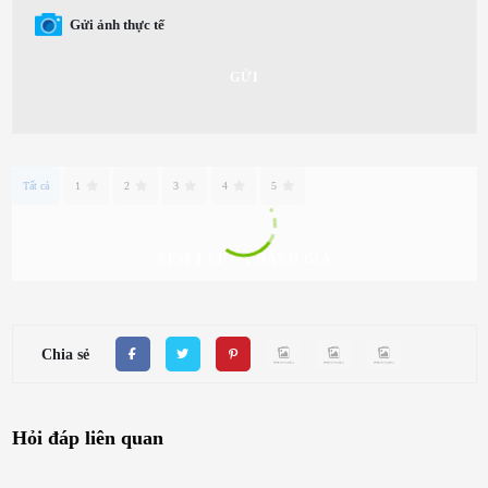
Gửi ảnh thực tế
GỬI
Tất cả
1
2
3
4
5
XEM TẤT CẢ ĐÁNH GIÁ
Chia sẻ
Hỏi đáp liên quan