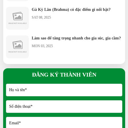
Vịt Call Duck nuôi cảnh có khó không?
Gà Kỳ Lân (Brahma) có đặc điểm gì nổi bật?
Vịt Uyên Ương có ý nghĩa gì?
SAT 08, 2025
Ngỗng Sư Tử khác gì ngỗng thường?
Làm sao để tăng trọng nhanh cho gia súc, gia cầm?
Chim Trích Cồ đặc điểm ra sao?
MON 03, 2025
Chim Trĩ nuôi thương phẩm có lời không?
Chim Công có dễ nuôi không?
ĐĂNG KÝ THÀNH VIÊN
Bồ câu Hỏa Tiễn dùng để làm gì?
Bồ câu King phù hợp nuôi thịt?
Bồ câu Banh khác gì so với bồ câu thường?
Bồ câu Titan kích thước thế nào?
Mít Thái siêu sớm có ưu điểm gì?