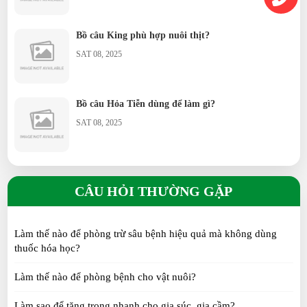
Bồ câu King phù hợp nuôi thịt?
SAT 08, 2025
Bồ câu Hỏa Tiễn dùng để làm gì?
SAT 08, 2025
Chim Công có dễ nuôi không?
CÂU HỎI THƯỜNG GẶP
SAT 08, 2025
Làm thế nào để phòng trừ sâu bệnh hiệu quả mà không dùng
Chim Trĩ nuôi thương phẩm có lời không?
thuốc hóa học?
SAT 08, 2025
Làm thế nào để phòng bệnh cho vật nuôi?
Làm sao để tăng trọng nhanh cho gia súc, gia cầm?