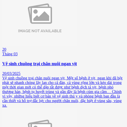
20
Tháng 03
Vệ sinh chuồng trại chăn nuôi ngan vịt
20/03/2025
Vệ sinh chuồng trại chăn nuôi ngan vịt, Một số bệnh ở vịt, ngan khi đã bột
phát sẽ nhanh chóng lây lan cho cả đàn, cả vùng rộng lớn và kéo dài trong
một thời gian mới có thể dập tắt được như bệnh dịch tả vịt, bệnh phó
thương hàn, bệnh tụ huyết trùng và gần đây là bệnh cúm gia cầm… Chính
vì vậy, những hiểu biết cơ bản về vệ sinh thú y và phòng bệnh ban đầu là
cần thiết và hỗ trợ đắc lực cho người chăn nuôi, đặc biệt ở vùng sâu, vùng
xa.