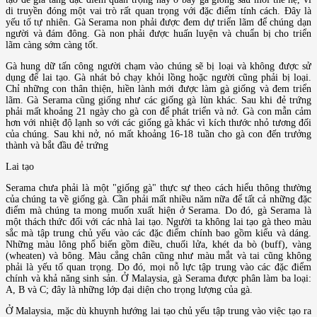
di truyền đóng một vai trò rất quan trọng với đặc điểm tính cách. Đây là
yếu tố tự nhiên. Gà Serama non phải được đem dự triển lãm để chúng dạn
người và đám đông. Gà non phải được huấn luyện và chuẩn bị cho triển
lãm càng sớm càng tốt.
Gà hung dữ tấn công người chạm vào chúng sẽ bị loại và không được sử
dụng để lai tạo. Gà nhát bỏ chạy khỏi lồng hoặc người cũng phải bị loại.
Chỉ những con thân thiện, hiền lành mới được làm gà giống và đem triển
lãm. Gà Serama cũng giống như các giống gà lùn khác. Sau khi đẻ trứng
phải mất khoảng 21 ngày cho gà con để phát triển và nở. Gà con mẫn cảm
hơn với nhiệt độ lạnh so với các giống gà khác vì kích thước nhỏ tương đối
của chúng. Sau khi nở, nó mất khoảng 16-18 tuần cho gà con đến trưởng
thành và bắt đầu đẻ trứng
Lai tạo
Serama chưa phải là một "giống gà" thực sự theo cách hiểu thông thường
của chúng ta về giống gà. Cần phải mất nhiều năm nữa để tất cả những đặc
điểm mà chúng ta mong muốn xuất hiện ở Serama. Do đó, gà Serama là
một thách thức đối với các nhà lai tạo. Người ta không lai tạo gà theo màu
sắc mà tập trung chủ yếu vào các đặc điểm chính bao gồm kiểu và dáng.
Những màu lông phổ biến gồm điều, chuối lửa, khét da bò (buff), vàng
(wheaten) và bông. Màu cẳng chân cũng như màu mắt và tai cũng không
phải là yếu tố quan trọng. Do đó, mọi nỗ lực tập trung vào các đặc điểm
chính và khả năng sinh sản. Ở Malaysia, gà Serama được phân làm ba loại:
A, B và C; đây là những lớp đại diện cho trọng lượng của gà.
Ở Malaysia, mặc dù khuynh hướng lai tạo chủ yếu tập trung vào việc tạo ra