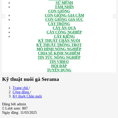
SỨ MỆNH
TÂM NHÌN
CON GIỐNG
CON GIỐNG GIA CẦM
CON GIỐNG GIA SÚC
CÂY TRỒNG
CÂY ĂN QUẢ
CÂY CÔNG NGHIỆP
CÂY KIỂNG
KỸ THUẬT CHĂN NUÔI
KỸ THUẬT TRỒNG TRỌT
MÔ HÌNH NÔNG NGHIỆP
CHIA SẺ KINH NGHIỆM
TIN TỨC NÔNG NGHIỆP
TIN VIDEO
HỎI ĐÁP
TUYỂN DỤNG
Kỹ thuật nuôi gà Serama
Trang chủ
/
Cộng đồng
/
Kỹ thuật Chăn nuôi
Đăng bởi admin
Lượt xem: 807
Ngày đăng: 11/03/2025