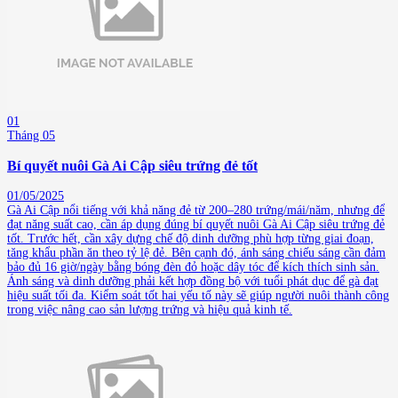
01
Tháng 05
Bí quyết nuôi Gà Ai Cập siêu trứng đẻ tốt
01/05/2025
Gà Ai Cập nổi tiếng với khả năng đẻ từ 200–280 trứng/mái/năm, nhưng để
đạt năng suất cao, cần áp dụng đúng bí quyết nuôi Gà Ai Cập siêu trứng đẻ
tốt. Trước hết, cần xây dựng chế độ dinh dưỡng phù hợp từng giai đoạn,
tăng khẩu phần ăn theo tỷ lệ đẻ. Bên cạnh đó, ánh sáng chiếu sáng cần đảm
bảo đủ 16 giờ/ngày bằng bóng đèn đỏ hoặc dây tóc để kích thích sinh sản.
Ánh sáng và dinh dưỡng phải kết hợp đồng bộ với tuổi phát dục để gà đạt
hiệu suất tối đa. Kiểm soát tốt hai yếu tố này sẽ giúp người nuôi thành công
trong việc nâng cao sản lượng trứng và hiệu quả kinh tế.