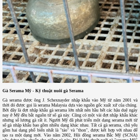
Gà Serama Mỹ - Kỹ thuật nuôi gà Serama
Gà serama được ông J. Schexnayder nhập khẩu vào Mỹ từ năm 2001 và
thời đó được gọi là serama Malaysia dựa vào nguồn gốc xuất xứ của chúng.
Bởi đây là đợt nhập khẩu gà serama lớn nhất nên hầu hết các hậu duệ ngày
nay ở Mỹ đều bắt nguồn từ số gà này. Cũng có một vài đợt nhập khẩu khác
nhưng số lượng gà rất ít. Người Mỹ đã phát triển một dạng serama mới từ
số gà nhập khẩu bao gồm nhiều dạng khác nhau. Tất cả gà serama, chủ yếu
gồm hai dạng phổ biến nhất là "táo" và "thon", được kết hợp với nhau để
tạo ra một dạng mới. Vào năm 2002, Hội đồng serama Bắc Mỹ (SCNA)