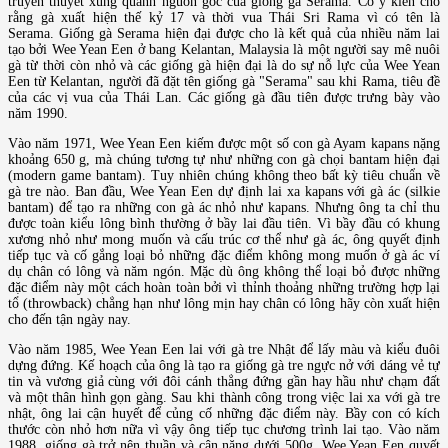
truyền thuyết xung quanh nguồn gốc của giống gà Serama. Có ý kiến cho
rằng gà xuất hiện thế kỷ 17 và thời vua Thái Sri Rama vì có tên là
Serama. Giống gà Serama hiện đại được cho là kết quả của nhiều năm lai
tạo bởi Wee Yean Een ở bang Kelantan, Malaysia là một người say mê nuôi
gà từ thời còn nhỏ và các giống gà hiện đại là do sự nỗ lực của Wee Yean
Een từ Kelantan, người đã đặt tên giống gà "Serama" sau khi Rama, tiêu đề
của các vị vua của Thái Lan. Các giống gà đầu tiên được trưng bày vào
năm 1990.
Vào năm 1971, Wee Yean Een kiếm được một số con gà Ayam kapans nặng
khoảng 650 g, mà chúng tương tự như những con gà chọi bantam hiện đại
(modern game bantam). Tuy nhiên chúng không theo bất kỳ tiêu chuẩn về
gà tre nào. Ban đầu, Wee Yean Een dự định lai xa kapans với gà ác (silkie
bantam) để tạo ra những con gà ác nhỏ như kapans. Nhưng ông ta chỉ thu
được toàn kiểu lông bình thường ở bầy lai đầu tiên. Vì bầy đầu có khung
xương nhỏ như mong muốn và cấu trúc cơ thể như gà ác, ông quyết định
tiếp tục và cố gắng loại bỏ những đặc điểm không mong muốn ở gà ác ví
dụ chân có lông và năm ngón. Mặc dù ông không thể loại bỏ được những
đặc điểm này một cách hoàn toàn bởi vì thỉnh thoảng những trường hợp lại
tổ (throwback) chẳng hạn như lông mịn hay chân có lông hãy còn xuất hiện
cho đến tận ngày nay.
Vào năm 1985, Wee Yean Een lai với gà tre Nhật để lấy màu và kiểu đuôi
dựng đứng. Kế hoạch của ông là tạo ra giống gà tre ngực nở với dáng vẻ tự
tin và vương giả cùng với đôi cánh thẳng đứng gần hay hầu như chạm đất
và một thân hình gọn gàng. Sau khi thành công trong việc lai xa với gà tre
nhật, ông lai cận huyết để củng cố những đặc điểm này. Bầy con có kích
thước còn nhỏ hơn nữa vì vậy ông tiếp tục chương trình lai tạo. Vào năm
1988, giống gà trở nên thuần và cân nặng dưới 500g. Wee Yean Een quyết