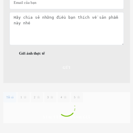
Gửi ảnh thực tế
GỬI
Tất cả
1
2
3
4
5
XEM TẤT CẢ ĐÁNH GIÁ