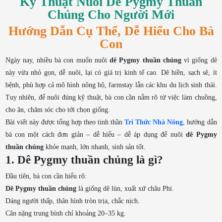
Kỹ Thuật Nuôi Dê Pygmy Thuần
Chủng Cho Người Mới
Hướng Dẫn Cụ Thể, Dễ Hiểu Cho Bà
Con
Ngày nay, nhiều bà con muốn nuôi
dê Pygmy thuần chủng
vì giống dê
này vừa nhỏ gọn, dễ nuôi, lại có giá trị kinh tế cao. Dê hiền, sạch sẽ, ít
bệnh, phù hợp cả mô hình nông hộ, farmstay lẫn các khu du lịch sinh thái.
Tuy nhiên, để nuôi đúng kỹ thuật, bà con cần nắm rõ từ việc làm chuồng,
cho ăn, chăm sóc cho tới chọn giống.
Bài viết này được tổng hợp theo tinh thần
Tri Thức Nhà Nông
, hướng dẫn
bà con một cách đơn giản – dễ hiểu – dễ áp dụng để nuôi
dê Pygmy
thuần chủng
khỏe mạnh, lớn nhanh, sinh sản tốt.
1. Dê Pygmy thuần chủng là gì?
Đầu tiên, bà con cần hiểu rõ:
Dê Pygmy thuần chủng
là giống dê lùn, xuất xứ châu Phi.
Dáng người thấp, thân hình tròn trịa, chắc nịch.
Cân nặng trung bình chỉ khoảng 20–35 kg.