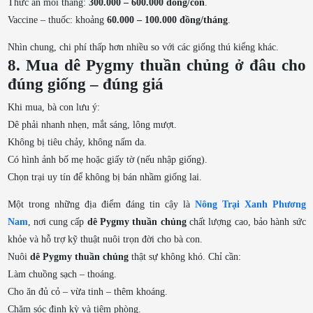
Thức ăn mỗi tháng:
300.000 – 600.000 đồng/con
.
Vaccine – thuốc: khoảng
60.000 – 100.000 đồng/tháng
.
Nhìn chung, chi phí thấp hơn nhiều so với các giống thú kiểng khác.
8. Mua dê Pygmy thuần chủng ở đâu cho
đúng giống – đúng giá
Khi mua, bà con lưu ý:
Dê phải nhanh nhẹn, mắt sáng, lông mượt.
Không bị tiêu chảy, không nấm da.
Có hình ảnh bố mẹ hoặc giấy tờ (nếu nhập giống).
Chọn trại uy tín để không bị bán nhầm giống lai.
Một trong những địa điểm đáng tin cậy là
Nông Trại Xanh Phương
Nam
, nơi cung cấp
dê Pygmy thuần chủng
chất lượng cao, bảo hành sức
khỏe và hỗ trợ kỹ thuật nuôi trọn đời cho bà con.
Nuôi
dê Pygmy thuần chủng
thật sự không khó. Chỉ cần:
Làm chuồng sạch – thoáng.
Cho ăn đủ cỏ – vừa tinh – thêm khoáng.
Chăm sóc định kỳ và tiêm phòng.