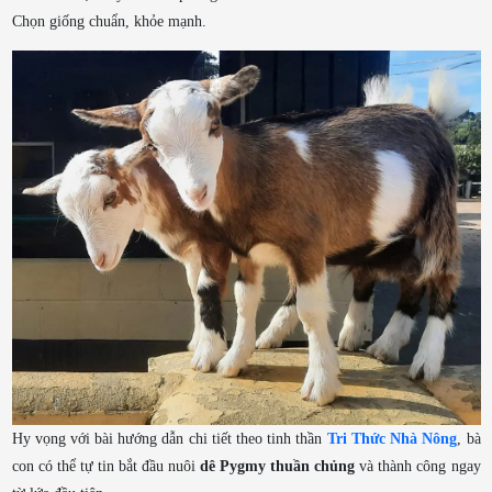
Chọn giống chuẩn, khỏe mạnh.
Hy vọng với bài hướng dẫn chi tiết theo tinh thần
Tri Thức Nhà Nông
, bà
con có thể tự tin bắt đầu nuôi
dê Pygmy thuần chủng
và thành công ngay