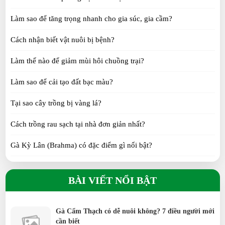
Kỹ thuật nuôi Gà 9 cựa thả vườn hiệu quả từ A-Z
cho người mới
SUN 08, 2026
Gà Cẩm Thạch có dễ nuôi không? 7 điều người mới
cần biết
SAT 07, 2026
Thỏ kiểng chế độ ăn theo từng tháng tuổi
CÂU HỎI THƯỜNG GẶP
SUN 07, 2026
Làm thế nào để phòng trừ sâu bệnh hiệu quả mà không dùng
Gà cẩm thạch giúp giảm côn trùng trong vườn như
thuốc hóa học?
thế nào?
SAT 07, 2026
Làm thế nào để phòng bệnh cho vật nuôi?
Làm sao để tăng trọng nhanh cho gia súc, gia cầm?
Cách chăm sóc gà ri hoa mơ Tiên Yên