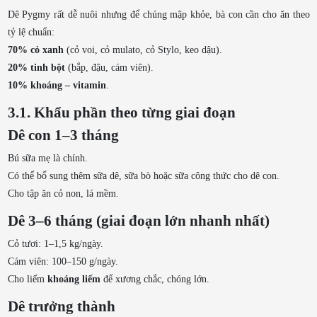
Dê Pygmy rất dễ nuôi nhưng để chúng mập khỏe, bà con cần cho ăn theo
tỷ lệ chuẩn:
70% cỏ xanh
(cỏ voi, cỏ mulato, cỏ Stylo, keo dậu).
20% tinh bột
(bắp, đậu, cám viên).
10% khoáng – vitamin
.
3.1. Khẩu phần theo từng giai đoạn
Dê con 1–3 tháng
Bú sữa mẹ là chính.
Có thể bổ sung thêm sữa dê, sữa bò hoặc sữa công thức cho dê con.
Cho tập ăn cỏ non, lá mềm.
Dê 3–6 tháng (giai đoạn lớn nhanh nhất)
Cỏ tươi: 1–1,5 kg/ngày.
Cám viên: 100–150 g/ngày.
Cho liếm
khoáng liếm
để xương chắc, chóng lớn.
Dê trưởng thành