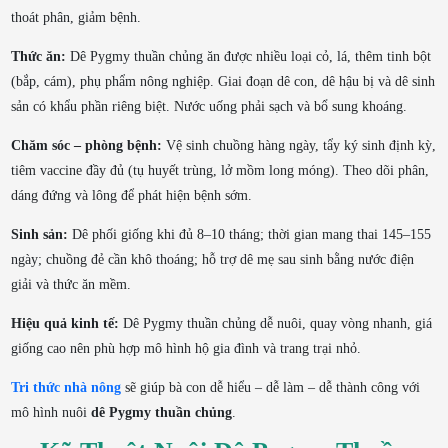
thoát phân, giảm bệnh.
Thức ăn:
Dê Pygmy thuần chủng ăn được nhiều loại cỏ, lá, thêm tinh bột
(bắp, cám), phụ phẩm nông nghiệp. Giai đoạn dê con, dê hậu bị và dê sinh
sản có khẩu phần riêng biệt. Nước uống phải sạch và bổ sung khoáng.
Chăm sóc – phòng bệnh:
Vệ sinh chuồng hàng ngày, tẩy ký sinh định kỳ,
tiêm vaccine đầy đủ (tụ huyết trùng, lở mồm long móng). Theo dõi phân,
dáng đứng và lông để phát hiện bệnh sớm.
Sinh sản:
Dê phối giống khi đủ 8–10 tháng; thời gian mang thai 145–155
ngày; chuồng đẻ cần khô thoáng; hỗ trợ dê mẹ sau sinh bằng nước điện
giải và thức ăn mềm.
Hiệu quả kinh tế:
Dê Pygmy thuần chủng dễ nuôi, quay vòng nhanh, giá
giống cao nên phù hợp mô hình hộ gia đình và trang trại nhỏ.
Tri thức nhà nông
sẽ giúp bà con dễ hiểu – dễ làm – dễ thành công với
mô hình nuôi
dê Pygmy thuần chủng
.