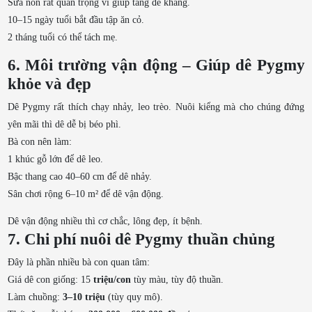
Sữa non rất quan trọng vì giúp tăng đề kháng.
10–15 ngày tuổi bắt đầu tập ăn cỏ.
2 tháng tuổi có thể tách mẹ.
6. Môi trường vận động – Giúp dê Pygmy
khỏe và đẹp
Dê Pygmy rất thích chạy nhảy, leo trèo. Nuôi kiểng mà cho chúng đứng
yên mãi thì dê dễ bị béo phì.
Bà con nên làm:
1 khúc gỗ lớn để dê leo.
Bậc thang cao 40–60 cm để dê nhảy.
Sân chơi rộng 6–10 m² để dê vận động.
Dê vận động nhiều thì cơ chắc, lông đẹp, ít bệnh.
7. Chi phí nuôi dê Pygmy thuần chủng
Đây là phần nhiều bà con quan tâm:
Giá dê con giống: 15
triệu/con
tùy màu, tùy độ thuần.
Làm chuồng:
3–10 triệu
(tùy quy mô).