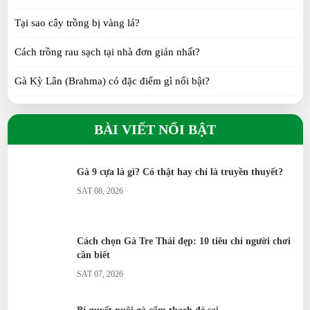
SAT 07, 2026
Tại sao cây trồng bị vàng lá?
Cách chọn Gà Tre Thái đẹp: 10 tiêu chí người chơi
Cách trồng rau sạch tại nhà đơn giản nhất?
cần biết
Gà Kỳ Lân (Brahma) có đặc điểm gì nổi bật?
SAT 07, 2026
Gà H’Mông khác gì so với gà ta?
Gà Tàu vàng: Đặc điểm, nguồn gốc, kinh nghiệm
BÀI VIẾT NỔI BẬT
chọn giống
Gà Tre Thái có phù hợp nuôi cảnh không?
TUE 07, 2026
Gà Serama có phải giống gà nhỏ nhất thế giới?
Gà 9 cựa là gì? Có thật hay chỉ là truyền thuyết?
SAT 08, 2026
Gà Ai Cập siêu trứng đẻ bao nhiêu trứng/năm?
Vịt Call Duck nuôi cảnh có khó không?
Cách chọn Gà Tre Thái đẹp: 10 tiêu chí người chơi
Vịt Uyên Ương có ý nghĩa gì?
cần biết
SAT 07, 2026
Ngỗng Sư Tử khác gì ngỗng thường?