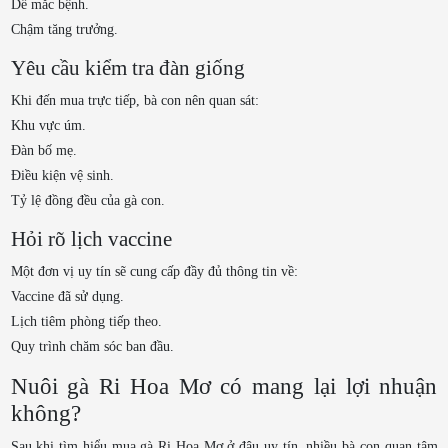
Dễ mắc bệnh.
Chậm tăng trưởng.
Yêu cầu kiểm tra đàn giống
Khi đến mua trực tiếp, bà con nên quan sát:
Khu vực úm.
Đàn bố mẹ.
Điều kiện vệ sinh.
Tỷ lệ đồng đều của gà con.
Hỏi rõ lịch vaccine
Một đơn vị uy tín sẽ cung cấp đầy đủ thông tin về:
Vaccine đã sử dụng.
Lịch tiêm phòng tiếp theo.
Quy trình chăm sóc ban đầu.
Nuôi gà Ri Hoa Mơ có mang lại lợi nhuận
không?
Sau khi tìm hiểu mua gà Ri Hoa Mơ ở đâu uy tín, nhiều bà con quan tâm