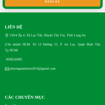
ĐĂNG KÝ
Khách hàng nói gì khi mua con giống tại Nông trại
Xanh Phương Nam?
SAT 04, 2026
LIÊN HỆ
150/4 Ấp 4, Xã Lạc Tấn, Huyện Tân Trụ, Tỉnh Long An
Mua thỏ kiểng ở đâu uy tín?
MON 02, 2026
(Chi nhánh HCM: Số 13 Đường 15, P. An Lạc, Quận Bình Tân
Tp.HCM)
Giá trị dinh dưỡng của trứng chim trĩ
0938243085
MON 02, 2026
phuongnamfarm2014@gmail.com
CÁC CHUYÊN MỤC