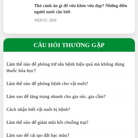
Thỏ cảnh ăn gì để vừa khỏe vừa đẹp? Những điều
người nuôi cần biết
WED 07, 2026
Trứng chim trĩ có thực sự bổ dưỡng hơn trứng gà?
Sự thật cần biết
CÂU HỎI THƯỜNG GẶP
TUE 07, 2026
Làm thế nào để phòng trừ sâu bệnh hiệu quả mà không dùng
Nhung Hươu Tươi là gì? Đặc điểm, giá trị, cách sử
thuốc hóa học?
dụng và bảo quản
SUN 07, 2026
Làm thế nào để phòng bệnh cho vật nuôi?
Làm sao để tăng trọng nhanh cho gia súc, gia cầm?
Vịt Call Duck: Tại sao lại được giới trẻ săn lùng?
SUN 07, 2026
Cách nhận biết vật nuôi bị bệnh?
Làm thế nào để giảm mùi hôi chuồng trại?
Gà Tre Thái có những màu gì? 6 màu lông đẹp
Làm sao để cải tạo đất bạc màu?
được yêu thích