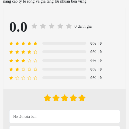
nâng cao tỷ lệ sống và gia tăng lợi nhuận bền vững.
0.0
0 đánh giá
0%
| 0
0%
| 0
0%
| 0
0%
| 0
0%
| 0