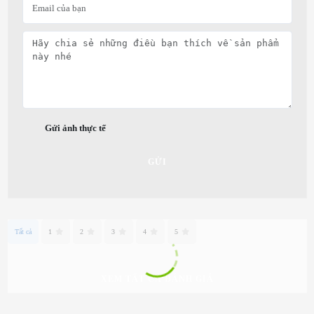
Gửi ảnh thực tế
GỬI
Tất cả
1
2
3
4
5
XEM TẤT CẢ ĐÁNH GIÁ