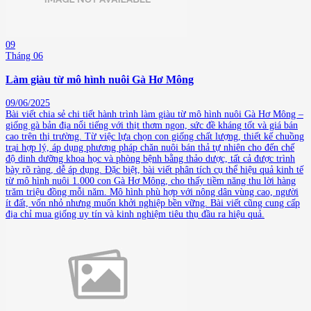
09
Tháng 06
Làm giàu từ mô hình nuôi Gà Hơ Mông
09/06/2025
Bài viết chia sẻ chi tiết hành trình làm giàu từ mô hình nuôi Gà Hơ Mông –
giống gà bản địa nổi tiếng với thịt thơm ngon, sức đề kháng tốt và giá bán
cao trên thị trường. Từ việc lựa chọn con giống chất lượng, thiết kế chuồng
trại hợp lý, áp dụng phương pháp chăn nuôi bán thả tự nhiên cho đến chế
độ dinh dưỡng khoa học và phòng bệnh bằng thảo dược, tất cả được trình
bày rõ ràng, dễ áp dụng. Đặc biệt, bài viết phân tích cụ thể hiệu quả kinh tế
từ mô hình nuôi 1.000 con Gà Hơ Mông, cho thấy tiềm năng thu lời hàng
trăm triệu đồng mỗi năm. Mô hình phù hợp với nông dân vùng cao, người
ít đất, vốn nhỏ nhưng muốn khởi nghiệp bền vững. Bài viết cũng cung cấp
địa chỉ mua giống uy tín và kinh nghiệm tiêu thụ đầu ra hiệu quả.