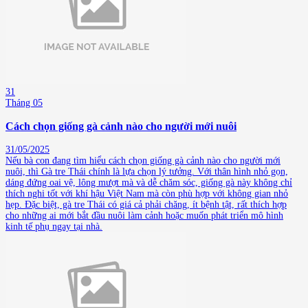
31
Tháng 05
Cách chọn giống gà cảnh nào cho người mới nuôi
31/05/2025
Nếu bà con đang tìm hiểu cách chọn giống gà cảnh nào cho người mới
nuôi, thì Gà tre Thái chính là lựa chọn lý tưởng. Với thân hình nhỏ gọn,
dáng đứng oai vệ, lông mượt mà và dễ chăm sóc, giống gà này không chỉ
thích nghi tốt với khí hậu Việt Nam mà còn phù hợp với không gian nhỏ
hẹp. Đặc biệt, gà tre Thái có giá cả phải chăng, ít bệnh tật, rất thích hợp
cho những ai mới bắt đầu nuôi làm cảnh hoặc muốn phát triển mô hình
kinh tế phụ ngay tại nhà.