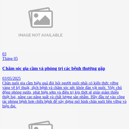
03
Tháng 05
Chăm sóc gia cầm và phòng trị các bệnh thường gặp
03/05/2025
Chăn nuôi gia cầm hiệu quả đòi hỏi người nuôi phải có kiến thức vững
vàng về kỹ thuật, dịch bệnh và chăm sóc sức khỏe đàn vật nuôi. Việc chủ
động phòng ngừa, phát hiện sớm và điều trị kịp thời sẽ giúp giảm thiểu
thiệt hại, nâng cao năng suất và chất lượng sản phẩm. Hãy đầu tư vào công
tác phòng bệnh hơn chữa bệnh để xây dựng mô hình chăn nuôi bền vững và
hiện đại.