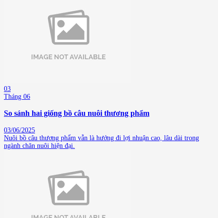
03
Tháng 06
So sánh hai giống bồ câu nuôi thương phẩm
03/06/2025
Nuôi bồ câu thương phẩm vẫn là hướng đi lợi nhuận cao, lâu dài trong
ngành chăn nuôi hiện đại.