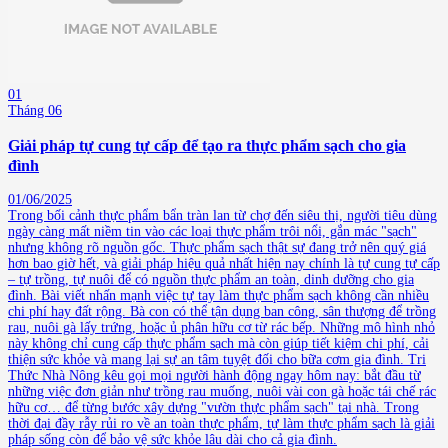
01
Tháng 06
Giải pháp tự cung tự cấp để tạo ra thực phẩm sạch cho gia
đình
01/06/2025
Trong bối cảnh thực phẩm bẩn tràn lan từ chợ đến siêu thị, người tiêu dùng
ngày càng mất niềm tin vào các loại thực phẩm trôi nổi, gắn mác "sạch"
nhưng không rõ nguồn gốc. Thực phẩm sạch thật sự đang trở nên quý giá
hơn bao giờ hết, và giải pháp hiệu quả nhất hiện nay chính là tự cung tự cấp
– tự trồng, tự nuôi để có nguồn thực phẩm an toàn, dinh dưỡng cho gia
đình. Bài viết nhấn mạnh việc tự tay làm thực phẩm sạch không cần nhiều
chi phí hay đất rộng. Bà con có thể tận dụng ban công, sân thượng để trồng
rau, nuôi gà lấy trứng, hoặc ủ phân hữu cơ từ rác bếp. Những mô hình nhỏ
này không chỉ cung cấp thực phẩm sạch mà còn giúp tiết kiệm chi phí, cải
thiện sức khỏe và mang lại sự an tâm tuyệt đối cho bữa cơm gia đình. Tri
Thức Nhà Nông kêu gọi mọi người hành động ngay hôm nay: bắt đầu từ
những việc đơn giản như trồng rau muống, nuôi vài con gà hoặc tái chế rác
hữu cơ… để từng bước xây dựng "vườn thực phẩm sạch" tại nhà. Trong
thời đại đầy rẫy rủi ro về an toàn thực phẩm, tự làm thực phẩm sạch là giải
pháp sống còn để bảo vệ sức khỏe lâu dài cho cả gia đình.