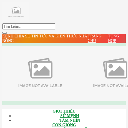
KÊNH CHIA SẺ TIN TỨC VÀ KIẾN THỨC NHÀ
TRANG
TỔNG
NÔNG
CHỦ
HỢP
GIỚI THIỆU
SỨ MỆNH
TÂM NHÌN
CON GIỐNG