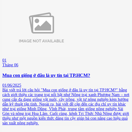
01
Tháng 06
Mua con giống ở đâu là uy tín tại TP.HCM?
01/06/2025
Bài viết trả lời câu hỏi "Mua con giống ở đâu là uy tín tại TP.HCM?" bằng
cách giới thiệu các trang trại nổi bật như Nông trại xanh Phương Nam – nơi
cung cấp đa dạng giống vật nuôi, cây trồng, vật tư nông nghiệp kèm hướng
dẫn kỹ thuật tận tình. Ngoài ra, bài viết đề cập đến các địa chỉ uy tín khác
như trại giống Minh Dũng, Vĩnh Phát, trung tâm giống nông nghiệp Sài
Gòn và nông trại Hoa Lâm. Cuối cùng, kênh Tri Thức Nhà Nông được giới
thiệu như một nguồn kiến thức đáng tin cậy giúp bà con nâng cao hiệu quả
sản xuất nông nghiệp.