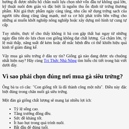
hướng đi được nhiều hộ chăn nuôi lựa chọn nhờ vốn đầu tư không quá lớn,
kỹ thuật nuôi đơn giản và đặc biệt là nguồn thu ổn định từ trứng thương
phẩm. Khi giá thực phẩm ngày càng tăng, nhu cầu sử dụng trứng sạch của
người tiêu dùng cũng tăng mạnh, mở ra cơ hội phát triển bền vững cho
những ai muốn khởi nghiệp nông nghiệp hoặc xây dựng mô hình tự cung tự
cấp.
Tuy nhiên, thực tế cho thấy không ít bà con gặp thất bại ngay từ những
ngày đầu tiên do lựa chọn con giống không đạt chất lượng. Gà chậm lớn, tỷ
lệ mái thấp, năng suất đẻ kém hoặc dễ mắc bệnh đều có thể khiến hiệu quả
kinh tế giảm đáng kể.
Vậy mua gà siêu trứng ở đâu uy tín? Giống gà nào đang được ưa chuộng
nhất hiện nay? Hãy cùng
Tri Thức Nhà Nông
tìm hiểu chi tiết trong bài viết
dưới đây.
Vì sao phải chọn đúng nơi mua gà siêu trứng?
Ông bà ta có câu: "Con giống tốt là đã thành công một nửa". Điều này đặc
biệt đúng trong chăn nuôi gà siêu trứng.
Một đàn gà giống chất lượng sẽ mang lại nhiều lợi ích:
Tỷ lệ sống cao.
Tăng trưởng đồng đều.
Sức đề kháng tốt.
Ít hao hụt trong quá trình nuôi.
Bắt đầu đẻ đúng tuổi.