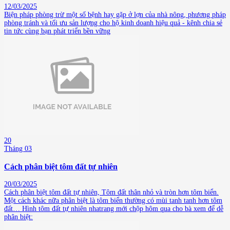
12/03/2025
Biện pháp phòng trừ một số bệnh hay gặp ở lợn của nhà nông, phương pháp
phòng tránh và tối ưu sản lượng cho hộ kinh doanh hiệu quả - kênh chia sẻ
tin tức cùng bạn phát triển bền vững
20
Tháng 03
Cách phân biệt tôm đất tự nhiên
20/03/2025
Cách phân biệt tôm đất tự nhiên, Tôm đất thân nhỏ và tròn hơn tôm biển.
Một cách khác nữa phân biệt là tôm biển thường có mùi tanh tanh hơn tôm
đất… Hình tôm đất tự nhiên nhatrang mới chộp hôm qua cho bà xem để dễ
phân biệt: