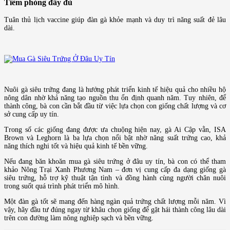
Tiêm phòng đầy đủ
Tuân thủ lịch vaccine giúp đàn gà khỏe mạnh và duy trì năng suất đẻ lâu
dài.
Nuôi gà siêu trứng đang là hướng phát triển kinh tế hiệu quả cho nhiều hộ
nông dân nhờ khả năng tạo nguồn thu ổn định quanh năm. Tuy nhiên, để
thành công, bà con cần bắt đầu từ việc lựa chọn con giống chất lượng và cơ
sở cung cấp uy tín.
Trong số các giống đang được ưa chuộng hiện nay, gà Ai Cập vằn, ISA
Brown và Leghorn là ba lựa chọn nổi bật nhờ năng suất trứng cao, khả
năng thích nghi tốt và hiệu quả kinh tế bền vững.
Nếu đang băn khoăn mua gà siêu trứng ở đâu uy tín, bà con có thể tham
khảo Nông Trại Xanh Phương Nam – đơn vị cung cấp đa dạng giống gà
siêu trứng, hỗ trợ kỹ thuật tận tình và đồng hành cùng người chăn nuôi
trong suốt quá trình phát triển mô hình.
Một đàn gà tốt sẽ mang đến hàng ngàn quả trứng chất lượng mỗi năm. Vì
vậy, hãy đầu tư đúng ngay từ khâu chọn giống để gặt hái thành công lâu dài
trên con đường làm nông nghiệp sạch và bền vững.