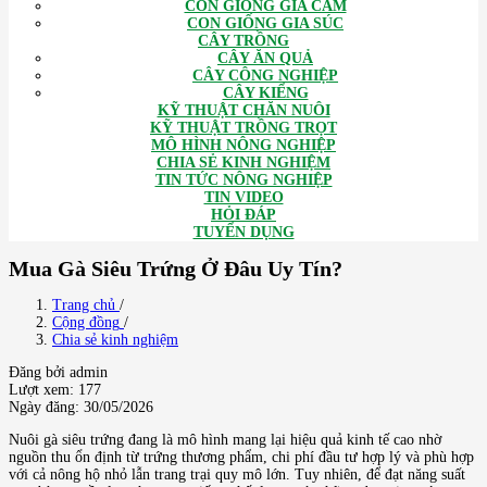
CON GIỐNG GIA CẦM
CON GIỐNG GIA SÚC
CÂY TRỒNG
CÂY ĂN QUẢ
CÂY CÔNG NGHIỆP
CÂY KIỂNG
KỸ THUẬT CHĂN NUÔI
KỸ THUẬT TRỒNG TRỌT
MÔ HÌNH NÔNG NGHIỆP
CHIA SẺ KINH NGHIỆM
TIN TỨC NÔNG NGHIỆP
TIN VIDEO
HỎI ĐÁP
TUYỂN DỤNG
Mua Gà Siêu Trứng Ở Đâu Uy Tín?
Trang chủ
/
Cộng đồng
/
Chia sẻ kinh nghiệm
Đăng bởi admin
Lượt xem: 177
Ngày đăng: 30/05/2026
Nuôi gà siêu trứng đang là mô hình mang lại hiệu quả kinh tế cao nhờ
nguồn thu ổn định từ trứng thương phẩm, chi phí đầu tư hợp lý và phù hợp
với cả nông hộ nhỏ lẫn trang trại quy mô lớn. Tuy nhiên, để đạt năng suất