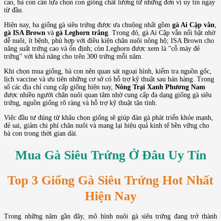
cao, bà con cần lựa chọn con giống chất lượng từ những đơn vị uy tín ngay
từ đầu.
Hiện nay, ba giống gà siêu trứng được ưa chuộng nhất gồm
gà Ai Cập vằn
,
gà ISA Brown
và
gà Leghorn trắng
. Trong đó, gà Ai Cập vằn nổi bật nhờ
dễ nuôi, ít bệnh, phù hợp với điều kiện chăn nuôi nông hộ; ISA Brown cho
năng suất trứng cao và ổn định; còn Leghorn được xem là "cỗ máy đẻ
trứng" với khả năng cho trên 300 trứng mỗi năm.
Khi chọn mua giống, bà con nên quan sát ngoại hình, kiểm tra nguồn gốc,
lịch vaccine và ưu tiên những cơ sở có hỗ trợ kỹ thuật sau bán hàng. Trong
số các địa chỉ cung cấp giống hiện nay,
Nông Trại Xanh Phương Nam
được nhiều người chăn nuôi quan tâm nhờ cung cấp đa dạng giống gà siêu
trứng, nguồn giống rõ ràng và hỗ trợ kỹ thuật tận tình.
Việc đầu tư đúng từ khâu chọn giống sẽ giúp đàn gà phát triển khỏe mạnh,
đẻ sai, giảm chi phí chăn nuôi và mang lại hiệu quả kinh tế bền vững cho
bà con trong thời gian dài.
Mua Gà Siêu Trứng Ở Đâu Uy Tín
Top 3 Giống Gà Siêu Trứng Hot Nhất
Hiện Nay
Trong những năm gần đây, mô hình nuôi gà siêu trứng đang trở thành