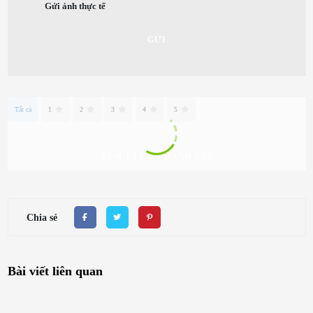
Gửi ảnh thực tế
GỬI
Tất cả
1
2
3
4
5
XEM TẤT CẢ ĐÁNH GIÁ
Chia sẻ
Bài viết liên quan