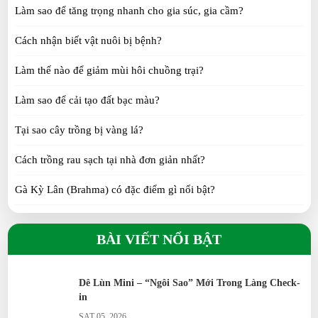
Làm sao để tăng trọng nhanh cho gia súc, gia cầm?
Vì Sao Nhiều Nông Dân Chuyển Từ Nuôi Gà Ta
Sang Gà Sao?
Cách nhận biết vật nuôi bị bệnh?
SUN 06, 2026
Làm thế nào để giảm mùi hôi chuồng trại?
Dê Lùn Mini – “Ngôi Sao” Mới Trong Làng Check-
Làm sao để cải tạo đất bạc màu?
in
SAT 05, 2026
Tại sao cây trồng bị vàng lá?
2 Giống Gà Siêu Trứng Được Săn Lùng Nhiều Nhất
Cách trồng rau sạch tại nhà đơn giản nhất?
Hiện Nay
Gà Kỳ Lân (Brahma) có đặc điểm gì nổi bật?
SUN 05, 2026
Gà H’Mông khác gì so với gà ta?
Chương Trình Hợp Tác Bao Tiêu Con giống
BÀI VIẾT NỔI BẬT
SAT 05, 2026
Gà Tre Thái có phù hợp nuôi cảnh không?
Gà Serama có phải giống gà nhỏ nhất thế giới?
Dê Lùn Mini – “Ngôi Sao” Mới Trong Làng Check-
in
Gà Ai Cập siêu trứng đẻ bao nhiêu trứng/năm?
SAT 05, 2026