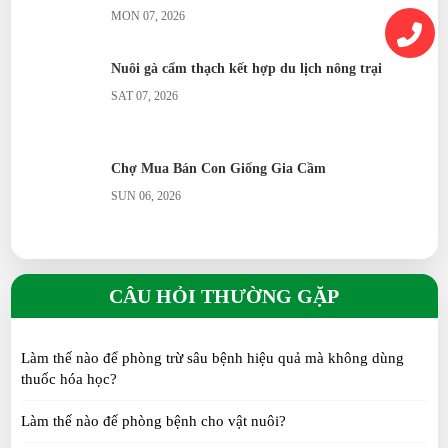
MON 07, 2026
Nuôi gà cẩm thạch kết hợp du lịch nông trại
SAT 07, 2026
Chợ Mua Bán Con Giống Gia Cầm
SUN 06, 2026
Quy Trình Sản Xuất Lúa Non Cho Gia Súc Gia
Cầm Hiệu Quả Tại Nhà
CÂU HỎI THƯỜNG GẶP
SUN 06, 2026
Làm thế nào để phòng trừ sâu bệnh hiệu quả mà không dùng
Chia Sẻ Kiến Thức Và Kinh Nghiệm Chăm Sóc Vật
thuốc hóa học?
Nuôi Và Cây Trồng
SUN 06, 2026
Làm thế nào để phòng bệnh cho vật nuôi?