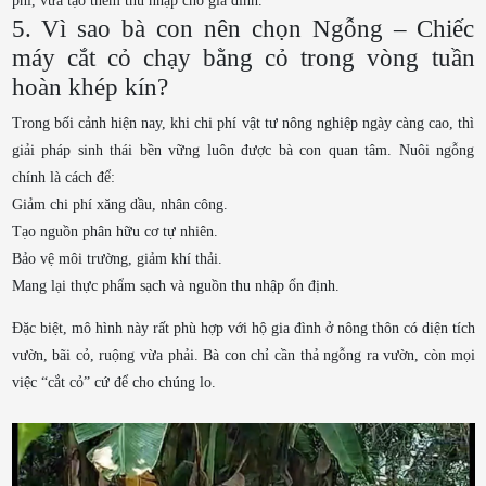
phí, vừa tạo thêm thu nhập cho gia đình.
5. Vì sao bà con nên chọn Ngỗng – Chiếc
máy cắt cỏ chạy bằng cỏ trong vòng tuần
hoàn khép kín?
Trong bối cảnh hiện nay, khi chi phí vật tư nông nghiệp ngày càng cao, thì
giải pháp sinh thái bền vững luôn được bà con quan tâm. Nuôi ngỗng
chính là cách để:
Giảm chi phí xăng dầu, nhân công.
Tạo nguồn phân hữu cơ tự nhiên.
Bảo vệ môi trường, giảm khí thải.
Mang lại thực phẩm sạch và nguồn thu nhập ổn định.
Đặc biệt, mô hình này rất phù hợp với hộ gia đình ở nông thôn có diện tích
vườn, bãi cỏ, ruộng vừa phải. Bà con chỉ cần thả ngỗng ra vườn, còn mọi
việc “cắt cỏ” cứ để cho chúng lo.