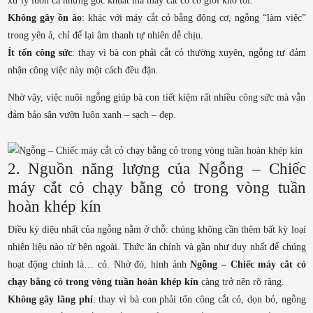
xử lý luôn cả những góc khuất mà máy cắt cỏ cơ giới khó tới.
Không gây ồn ào
: khác với máy cắt cỏ bằng động cơ, ngỗng “làm việc”
trong yên ả, chỉ để lại âm thanh tự nhiên dễ chịu.
Ít tốn công sức
: thay vì bà con phải cắt cỏ thường xuyên, ngỗng tự đảm
nhận công việc này một cách đều đặn.
Nhờ vậy, việc nuôi ngỗng giúp bà con tiết kiệm rất nhiều công sức mà vẫn
đảm bảo sân vườn luôn xanh – sạch – đẹp.
2. Nguồn năng lượng của Ngỗng – Chiếc
máy cắt cỏ chạy bằng cỏ trong vòng tuần
hoàn khép kín
Điều kỳ diệu nhất của ngỗng nằm ở chỗ: chúng không cần thêm bất kỳ loại
nhiên liệu nào từ bên ngoài. Thức ăn chính và gần như duy nhất để chúng
hoạt động chính là… cỏ. Nhờ đó, hình ảnh
Ngỗng – Chiếc máy cắt cỏ
chạy bằng cỏ trong vòng tuần hoàn khép kín
càng trở nên rõ ràng.
Không gây lãng phí
: thay vì bà con phải tốn công cắt cỏ, dọn bỏ, ngỗng