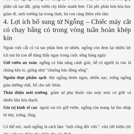
phần cải tạo đất, giúp vườn cây khỏe mạnh hơn. Chi phí phân bón hóa học
giảm đi, môi trường lại trong lành, bà con càng thêm yên tâm.
4. Lợi ích bổ sung từ Ngỗng – Chiếc máy cắt
cỏ chạy bằng cỏ trong vòng tuần hoàn khép
kín
Ngoài việc cắt cỏ và tạo phân bón tự nhiên, ngỗng còn đem lại nhiều lợi
ích mà bà con dễ dàng thấy ngay trong cuộc sống hàng ngày:
Giữ vườn an toàn
: ngỗng có bản năng cảnh giác, hễ có người lạ vào là
chúng kêu to, giống như “chuông báo động sống”.
Nguồn thực phẩm sạch
: thịt ngỗng thơm ngon, nhiều nạc; trứng ngỗng
giàu dưỡng chất, bổ cho sức khỏe.
Thân thiện môi trường
: giảm sự phụ thuộc vào máy móc cơ giới và
nhiên liệu hóa thạch.
Giá trị kinh tế cao
: ngoài vai trò giữ vườn, ngỗng còn mang lại thu nhập
từ thịt, trứng, lông.
Có thể nói, nuôi ngỗng là cách làm “một công đôi việc”, vừa tiết kiệm chi