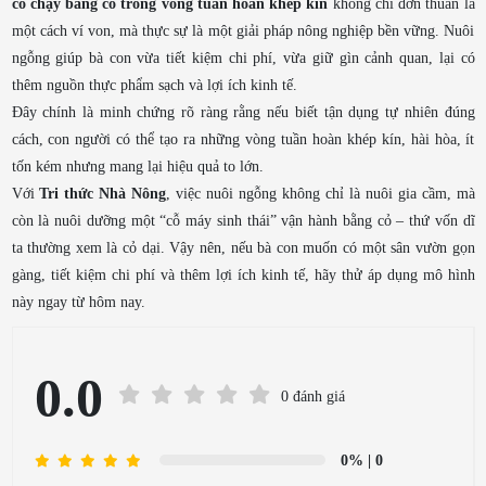
cỏ chạy bằng cỏ trong vòng tuần hoàn khép kín
không chỉ đơn thuần là
một cách ví von, mà thực sự là một giải pháp nông nghiệp bền vững. Nuôi
ngỗng giúp bà con vừa tiết kiệm chi phí, vừa giữ gìn cảnh quan, lại có
thêm nguồn thực phẩm sạch và lợi ích kinh tế.
Đây chính là minh chứng rõ ràng rằng nếu biết tận dụng tự nhiên đúng
cách, con người có thể tạo ra những vòng tuần hoàn khép kín, hài hòa, ít
tốn kém nhưng mang lại hiệu quả to lớn.
Với
Tri thức Nhà Nông
, việc nuôi ngỗng không chỉ là nuôi gia cầm, mà
còn là nuôi dưỡng một “cỗ máy sinh thái” vận hành bằng cỏ – thứ vốn dĩ
ta thường xem là cỏ dại. Vậy nên, nếu bà con muốn có một sân vườn gọn
gàng, tiết kiệm chi phí và thêm lợi ích kinh tế, hãy thử áp dụng mô hình
này ngay từ hôm nay.
0.0
0 đánh giá
0%
| 0