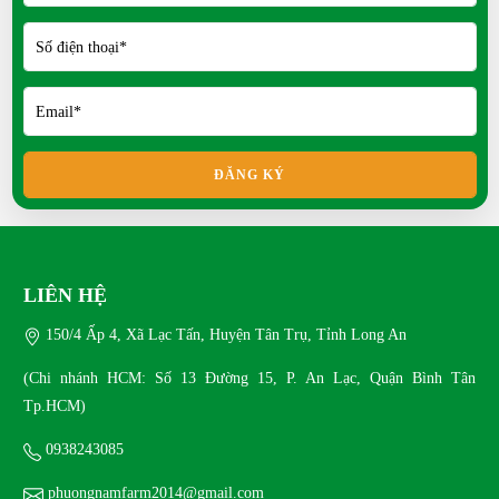
Mít Thái siêu sớm có ưu điểm gì?
Mô hình nuôi thỏ thả vườn
FRI 08, 2025
Mô hình nuôi gà Ai Cập vằn siêu trứng an toàn
sinh học
MON 07, 2025
ĐĂNG KÝ
Nuôi Gà Trồng Rau Trên Sân Thượng
SAT 05, 2025
LIÊN HỆ
150/4 Ấp 4, Xã Lạc Tấn, Huyện Tân Trụ, Tỉnh Long An
(Chi nhánh HCM: Số 13 Đường 15, P. An Lạc, Quận Bình Tân
Tp.HCM)
0938243085
phuongnamfarm2014@gmail.com