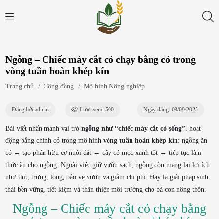
Ngỗng – Chiếc máy cắt cỏ chạy bằng cỏ trong
vòng tuần hoàn khép kín
Trang chủ
/
Cộng đồng
/
Mô hình Nông nghiệp
Đăng bởi admin
Lượt xem: 500
Ngày đăng: 08/09/2025
Bài viết nhấn mạnh vai trò
ngỗng như “chiếc máy cắt cỏ sống”
, hoạt
động bằng chính cỏ trong mô hình
vòng tuần hoàn khép kín
: ngỗng ăn
cỏ → tạo phân hữu cơ nuôi đất → cây cỏ mọc xanh tốt → tiếp tục làm
thức ăn cho ngỗng. Ngoài việc giữ vườn sạch, ngỗng còn mang lại lợi ích
như thịt, trứng, lông, bảo vệ vườn và giảm chi phí. Đây là giải pháp sinh
thái bền vững, tiết kiệm và thân thiện môi trường cho bà con nông thôn.
Ngỗng – Chiếc máy cắt cỏ chạy bằng