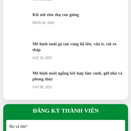
Vịt Call Duck nuôi cảnh có khó không?
Kết nối tiêu thụ con giống
Vịt Uyên Ương có ý nghĩa gì?
MON 04, 2026
Ngỗng Sư Tử khác gì ngỗng thường?
Mô hình nuôi gà tàu vàng lãi lớn, vốn ít, rủi ro
Chim Trích Cồ đặc điểm ra sao?
thấp
Chim Trĩ nuôi thương phẩm có lời không?
SAT 10, 2025
Chim Công có dễ nuôi không?
Mô hình nuôi ngỗng kết hợp làm cảnh, giữ nhà và
phong thủy
Bồ câu Hỏa Tiễn dùng để làm gì?
SAT 09, 2025
Bồ câu King phù hợp nuôi thịt?
Gà giống - Giải pháp đơn giản cho người không
Bồ câu Banh khác gì so với bồ câu thường?
chuyên
ĐĂNG KÝ THÀNH VIÊN
WED 08, 2025
Bồ câu Titan kích thước thế nào?