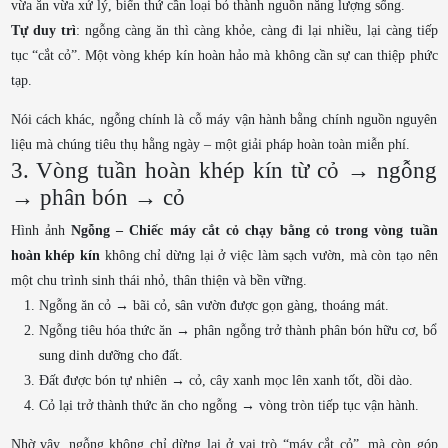
vừa ăn vừa xử lý, biến thứ cần loại bỏ thành nguồn năng lượng sống.
Tự duy trì
: ngỗng càng ăn thì càng khỏe, càng đi lại nhiều, lại càng tiếp
tục “cắt cỏ”. Một vòng khép kín hoàn hảo mà không cần sự can thiệp phức
tạp.
Nói cách khác, ngỗng chính là cỗ máy vận hành bằng chính nguồn nguyên
liệu mà chúng tiêu thụ hằng ngày – một giải pháp hoàn toàn miễn phí.
3. Vòng tuần hoàn khép kín từ cỏ → ngỗng
→ phân bón → cỏ
Hình ảnh
Ngỗng – Chiếc máy cắt cỏ chạy bằng cỏ trong vòng tuần
hoàn khép kín
không chỉ dừng lại ở việc làm sạch vườn, mà còn tạo nên
một chu trình sinh thái nhỏ, thân thiện và bền vững.
Ngỗng ăn cỏ → bãi cỏ, sân vườn được gọn gàng, thoáng mát.
Ngỗng tiêu hóa thức ăn → phân ngỗng trở thành phân bón hữu cơ, bổ
sung dinh dưỡng cho đất.
Đất được bón tự nhiên → cỏ, cây xanh mọc lên xanh tốt, dồi dào.
Cỏ lại trở thành thức ăn cho ngỗng → vòng tròn tiếp tục vận hành.
Nhờ vậy, ngỗng không chỉ dừng lại ở vai trò “máy cắt cỏ”, mà còn góp