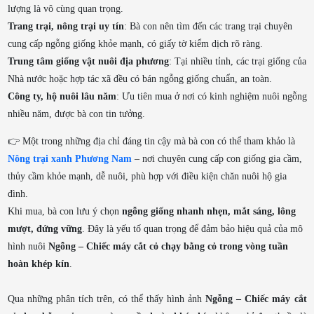
lượng là vô cùng quan trọng.
Trang trại, nông trại uy tín
: Bà con nên tìm đến các trang trại chuyên
cung cấp ngỗng giống khỏe mạnh, có giấy tờ kiểm dịch rõ ràng.
Trung tâm giống vật nuôi địa phương
: Tại nhiều tỉnh, các trại giống của
Nhà nước hoặc hợp tác xã đều có bán ngỗng giống chuẩn, an toàn.
Công ty, hộ nuôi lâu năm
: Ưu tiên mua ở nơi có kinh nghiệm nuôi ngỗng
nhiều năm, được bà con tin tưởng.
👉 Một trong những địa chỉ đáng tin cậy mà bà con có thể tham khảo là
Nông trại xanh Phương Nam
– nơi chuyên cung cấp con giống gia cầm,
thủy cầm khỏe mạnh, dễ nuôi, phù hợp với điều kiện chăn nuôi hộ gia
đình.
Khi mua, bà con lưu ý chọn
ngỗng giống nhanh nhẹn, mắt sáng, lông
mượt, đứng vững
. Đây là yếu tố quan trọng để đảm bảo hiệu quả của mô
hình nuôi
Ngỗng – Chiếc máy cắt cỏ chạy bằng cỏ trong vòng tuần
hoàn khép kín
.
Qua những phân tích trên, có thể thấy hình ảnh
Ngỗng – Chiếc máy cắt