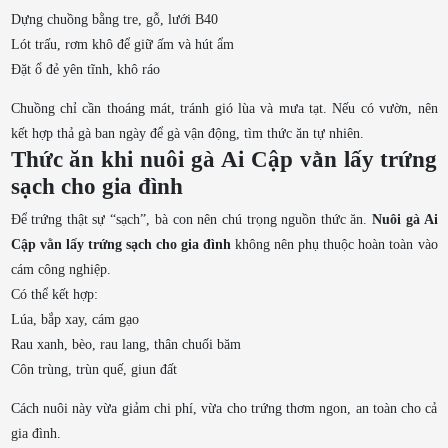
Dựng chuồng bằng tre, gỗ, lưới B40
Lót trấu, rơm khô để giữ ấm và hút ẩm
Đặt ổ đẻ yên tĩnh, khô ráo
Chuồng chỉ cần thoáng mát, tránh gió lùa và mưa tạt. Nếu có vườn, nên
kết hợp thả gà ban ngày để gà vận động, tìm thức ăn tự nhiên.
Thức ăn khi nuôi gà Ai Cập vằn lấy trứng
sạch cho gia đình
Để trứng thật sự “sạch”, bà con nên chú trọng nguồn thức ăn.
Nuôi gà Ai
Cập vằn lấy trứng sạch cho gia đình
không nên phụ thuộc hoàn toàn vào
cám công nghiệp.
Có thể kết hợp:
Lúa, bắp xay, cám gạo
Rau xanh, bèo, rau lang, thân chuối băm
Côn trùng, trùn quế, giun đất
Cách nuôi này vừa giảm chi phí, vừa cho trứng thơm ngon, an toàn cho cả
gia đình.