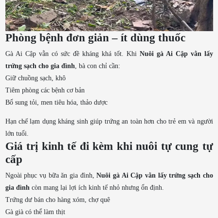
Phòng bệnh đơn giản – ít dùng thuốc
Gà Ai Cập vằn có sức đề kháng khá tốt. Khi
Nuôi gà Ai Cập vằn lấy
trứng sạch cho gia đình
, bà con chỉ cần:
Giữ chuồng sạch, khô
Tiêm phòng các bệnh cơ bản
Bổ sung tỏi, men tiêu hóa, thảo dược
Hạn chế lạm dụng kháng sinh giúp trứng an toàn hơn cho trẻ em và người
lớn tuổi.
Giá trị kinh tế đi kèm khi nuôi tự cung tự
cấp
Ngoài phục vụ bữa ăn gia đình,
Nuôi gà Ai Cập vằn lấy trứng sạch cho
gia đình
còn mang lại lợi ích kinh tế nhỏ nhưng ổn định.
Trứng dư bán cho hàng xóm, chợ quê
Gà già có thể làm thịt