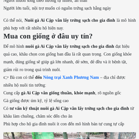
Người muốn sống theo hướng tự nhiên, an toàn
Người lớn tuổi, nội trợ muốn có nguồn trứng sạch hằng ngày
Có thể nói,
Nuôi gà Ai Cập vằn lấy trứng sạch cho gia đình
là mô hình
phù hợp với rất nhiều hộ hiện nay.
Mua con giống ở đâu uy tín?
Để mô hình
nuôi gà Ai Cập vằn lấy trứng sạch cho gia đình
đạt hiệu
quả cao, khâu chọn con giống ban đầu là rất quan trọng. Con giống khỏe
mạnh, đúng giống sẽ giúp gà lớn nhanh, đẻ sớm, đẻ đều và ít bệnh tật,
giảm rủi ro trong quá trình nuôi.
👉 Bà con có thể
đến
Nông trại Xanh Phương Nam
– địa chỉ được
nhiều hộ nuôi tin tưởng:
Cung cấp
gà Ai Cập vằn giống thuần, khỏe mạnh
, rõ nguồn gốc
Gà giống được úm kỹ, tỷ lệ sống cao
Có
tư vấn kỹ thuật nuôi gà Ai Cập vằn lấy trứng sạch cho gia đình
từ
khâu làm chuồng, chăm sóc đến cho ăn
Phù hợp cho hộ gia đình nuôi ít con đến mô hình bán tự cung tự cấp