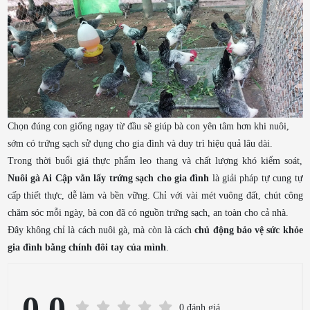
Chọn đúng con giống ngay từ đầu sẽ giúp bà con yên tâm hơn khi nuôi,
sớm có trứng sạch sử dụng cho gia đình và duy trì hiệu quả lâu dài.
Trong thời buổi giá thực phẩm leo thang và chất lượng khó kiểm soát,
Nuôi gà Ai Cập vằn lấy trứng sạch cho gia đình
là giải pháp tự cung tự
cấp thiết thực, dễ làm và bền vững. Chỉ với vài mét vuông đất, chút công
chăm sóc mỗi ngày, bà con đã có nguồn trứng sạch, an toàn cho cả nhà.
Đây không chỉ là cách nuôi gà, mà còn là cách
chủ động bảo vệ sức khỏe
gia đình bằng chính đôi tay của mình
.
0.0
0 đánh giá