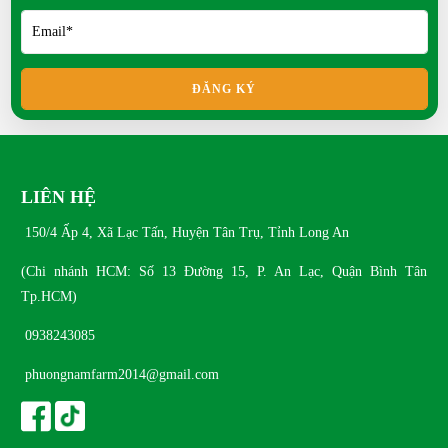
Bồ câu King phù hợp nuôi thịt?
Bồ câu Banh khác gì so với bồ câu thường?
ĐĂNG KÝ
Bồ câu Titan kích thước thế nào?
Mít Thái siêu sớm có ưu điểm gì?
LIÊN HỆ
150/4 Ấp 4, Xã Lạc Tấn, Huyện Tân Trụ, Tỉnh Long An
(Chi nhánh HCM: Số 13 Đường 15, P. An Lạc, Quận Bình Tân
Tp.HCM)
0938243085
phuongnamfarm2014@gmail.com