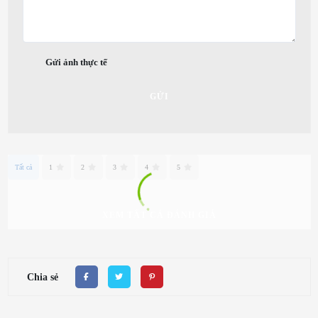
Gửi ảnh thực tế
GỬI
Tất cả
1
2
3
4
5
XEM TẤT CẢ ĐÁNH GIÁ
Chia sẻ