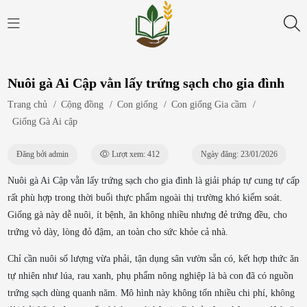
Nuôi gà Ai Cập vằn lấy trứng sạch cho gia đình
Trang chủ
/
Cộng đồng
/
Con giống
/
Con giống Gia cầm
/
Giống Gà Ai cập
Đăng bởi admin
Lượt xem: 412
Ngày đăng: 23/01/2026
Nuôi gà Ai Cập vằn lấy trứng sạch cho gia đình là giải pháp tự cung tự cấp
rất phù hợp trong thời buổi thực phẩm ngoài thị trường khó kiểm soát.
Giống gà này dễ nuôi, ít bệnh, ăn không nhiều nhưng đẻ trứng đều, cho
trứng vỏ dày, lòng đỏ đậm, an toàn cho sức khỏe cả nhà.
Chỉ cần nuôi số lượng vừa phải, tận dụng sân vườn sẵn có, kết hợp thức ăn
tự nhiên như lúa, rau xanh, phụ phẩm nông nghiệp là bà con đã có nguồn
trứng sạch dùng quanh năm. Mô hình này không tốn nhiều chi phí, không