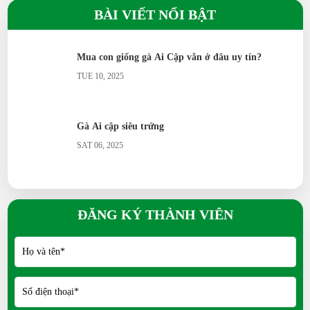
Gà Ai cập siêu trứng
BÀI VIẾT NỔI BẬT
SAT 06, 2025
Gà Tre Thái có phù hợp nuôi cảnh không?
Gà Serama có phải giống gà nhỏ nhất thế giới?
Mua con giống gà Ai Cập vằn ở đâu uy tín?
TUE 10, 2025
Gà Ai Cập siêu trứng đẻ bao nhiêu trứng/năm?
Vịt Call Duck nuôi cảnh có khó không?
Gà Ai cập siêu trứng
Vịt Uyên Ương có ý nghĩa gì?
SAT 06, 2025
Ngỗng Sư Tử khác gì ngỗng thường?
Chim Trích Cồ đặc điểm ra sao?
ĐĂNG KÝ THÀNH VIÊN
Chim Trĩ nuôi thương phẩm có lời không?
Chim Công có dễ nuôi không?
Bồ câu Hỏa Tiễn dùng để làm gì?