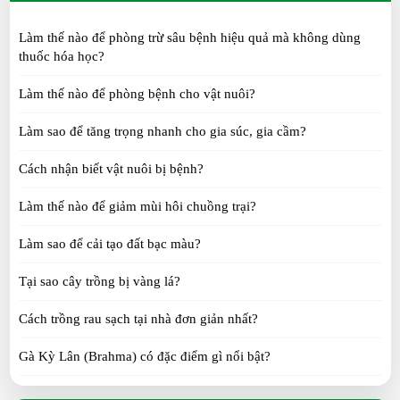
Làm thế nào để phòng trừ sâu bệnh hiệu quả mà không dùng
Gà Ai Cập đẻ bao nhiêu trứng 1 năm?
thuốc hóa học?
SAT 10, 2025
Làm thế nào để phòng bệnh cho vật nuôi?
Làm sao để tăng trọng nhanh cho gia súc, gia cầm?
Gà Ai Cập phù hợp với trang trại hay hộ gia đình?
SAT 10, 2025
Cách nhận biết vật nuôi bị bệnh?
Làm thế nào để giảm mùi hôi chuồng trại?
Vì sao cần chọn đúng con giống gà Ai Cập vằn?
Làm sao để cải tạo đất bạc màu?
TUE 10, 2025
Tại sao cây trồng bị vàng lá?
Mua con giống gà Ai Cập vằn ở đâu uy tín?
Cách trồng rau sạch tại nhà đơn giản nhất?
TUE 10, 2025
Gà Kỳ Lân (Brahma) có đặc điểm gì nổi bật?
Gà H’Mông khác gì so với gà ta?