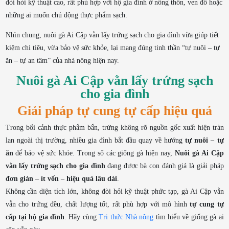
đòi hỏi kỹ thuật cao, rất phù hợp với hộ gia đình ở nông thôn, ven đô hoặc
những ai muốn chủ động thực phẩm sạch.
Nhìn chung, nuôi gà Ai Cập vằn lấy trứng sạch cho gia đình vừa giúp tiết
kiệm chi tiêu, vừa bảo vệ sức khỏe, lại mang đúng tinh thần “tự nuôi – tự
ăn – tự an tâm” của nhà nông hiện nay.
Nuôi gà Ai Cập vằn lấy trứng sạch
cho gia đình
Giải pháp tự cung tự cấp hiệu quả
Trong bối cảnh thực phẩm bẩn, trứng không rõ nguồn gốc xuất hiện tràn
lan ngoài thị trường, nhiều gia đình bắt đầu quay về hướng
tự nuôi – tự
ăn
để bảo vệ sức khỏe. Trong số các giống gà hiện nay,
Nuôi gà Ai Cập
vằn lấy trứng sạch cho gia đình
đang được bà con đánh giá là giải pháp
đơn giản – ít vốn – hiệu quả lâu dài
.
Không cần diện tích lớn, không đòi hỏi kỹ thuật phức tạp, gà Ai Cập vằn
vẫn cho trứng đều, chất lượng tốt, rất phù hợp với mô hình
tự cung tự
cấp tại hộ gia đình
. Hãy cùng
Tri thức Nhà nông
tìm hiểu về giống gà ai