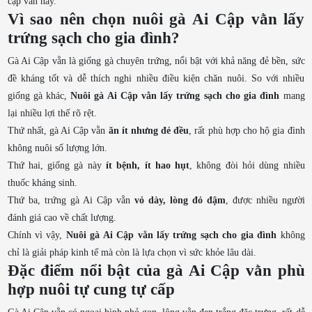
cập vằn này.
Vì sao nên chọn nuôi gà Ai Cập vằn lấy
trứng sạch cho gia đình?
Gà Ai Cập vằn là giống gà chuyên trứng, nổi bật với khả năng đẻ bền, sức
đề kháng tốt và dễ thích nghi nhiều điều kiện chăn nuôi. So với nhiều
giống gà khác,
Nuôi gà Ai Cập vằn lấy trứng sạch cho gia đình
mang
lại nhiều lợi thế rõ rệt.
Thứ nhất, gà Ai Cập vằn
ăn ít nhưng đẻ đều
, rất phù hợp cho hộ gia đình
không nuôi số lượng lớn.
Thứ hai, giống gà này
ít bệnh, ít hao hụt
, không đòi hỏi dùng nhiều
thuốc kháng sinh.
Thứ ba, trứng gà Ai Cập vằn
vỏ dày, lòng đỏ đậm
, được nhiều người
đánh giá cao về chất lượng.
Chính vì vậy,
Nuôi gà Ai Cập vằn lấy trứng sạch cho gia đình
không
chỉ là giải pháp kinh tế mà còn là lựa chọn vì sức khỏe lâu dài.
Đặc điểm nổi bật của gà Ai Cập vằn phù
hợp nuôi tự cung tự cấp