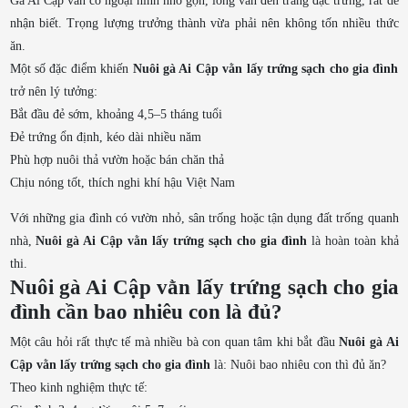
Gà Ai Cập vằn có ngoại hình nhỏ gọn, lông vằn đen trắng đặc trưng, rất dễ
nhận biết. Trọng lượng trưởng thành vừa phải nên không tốn nhiều thức
ăn.
Một số đặc điểm khiến
Nuôi gà Ai Cập vằn lấy trứng sạch cho gia đình
trở nên lý tưởng:
Bắt đầu đẻ sớm, khoảng 4,5–5 tháng tuổi
Đẻ trứng ổn định, kéo dài nhiều năm
Phù hợp nuôi thả vườn hoặc bán chăn thả
Chịu nóng tốt, thích nghi khí hậu Việt Nam
Với những gia đình có vườn nhỏ, sân trống hoặc tận dụng đất trống quanh
nhà,
Nuôi gà Ai Cập vằn lấy trứng sạch cho gia đình
là hoàn toàn khả
thi.
Nuôi gà Ai Cập vằn lấy trứng sạch cho gia
đình cần bao nhiêu con là đủ?
Một câu hỏi rất thực tế mà nhiều bà con quan tâm khi bắt đầu
Nuôi gà Ai
Cập vằn lấy trứng sạch cho gia đình
là:
Nuôi bao nhiêu con thì đủ ăn?
Theo kinh nghiệm thực tế: