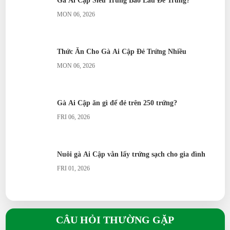
Gà Ai Cập Siêu Trứng Bao Lâu Đẻ Trứng?
MON 06, 2026
Thức Ăn Cho Gà Ai Cập Đẻ Trứng Nhiều
MON 06, 2026
Gà Ai Cập ăn gì để đẻ trên 250 trứng?
FRI 06, 2026
Nuôi gà Ai Cập vằn lấy trứng sạch cho gia đình
FRI 01, 2026
Gà Ai Cập vằn
CÂU HỎI THƯỜNG GẶP
SAT 01, 2026