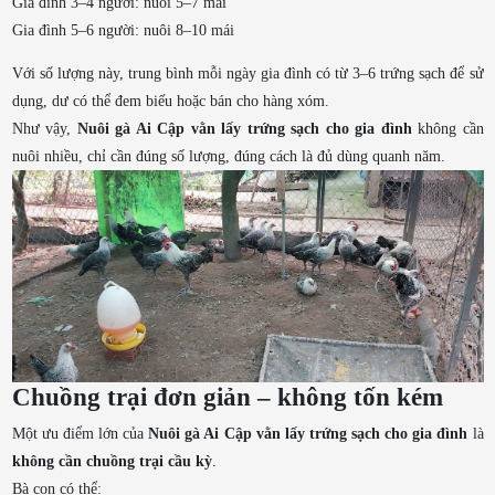
Gia đình 3–4 người: nuôi 5–7 mái
Gia đình 5–6 người: nuôi 8–10 mái
Với số lượng này, trung bình mỗi ngày gia đình có từ 3–6 trứng sạch để sử
dụng, dư có thể đem biếu hoặc bán cho hàng xóm.
Như vậy,
Nuôi gà Ai Cập vằn lấy trứng sạch cho gia đình
không cần
nuôi nhiều, chỉ cần đúng số lượng, đúng cách là đủ dùng quanh năm.
Chuồng trại đơn giản – không tốn kém
Một ưu điểm lớn của
Nuôi gà Ai Cập vằn lấy trứng sạch cho gia đình
là
không cần chuồng trại cầu kỳ
.
Bà con có thể: