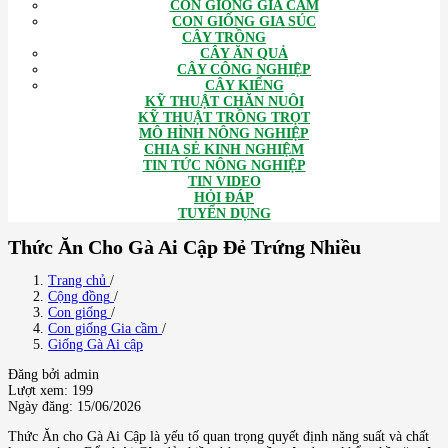
CON GIỐNG GIA CẦM
CON GIỐNG GIA SÚC
CÂY TRỒNG
CÂY ĂN QUẢ
CÂY CÔNG NGHIỆP
CÂY KIỂNG
KỸ THUẬT CHĂN NUÔI
KỸ THUẬT TRỒNG TRỌT
MÔ HÌNH NÔNG NGHIỆP
CHIA SẺ KINH NGHIỆM
TIN TỨC NÔNG NGHIỆP
TIN VIDEO
HỎI ĐÁP
TUYỂN DỤNG
Thức Ăn Cho Gà Ai Cập Đẻ Trứng Nhiều
Trang chủ
/
Cộng đồng
/
Con giống
/
Con giống Gia cầm
/
Giống Gà Ai cập
Đăng bởi admin
Lượt xem: 199
Ngày đăng: 15/06/2026
Thức Ăn cho Gà Ai Cập là yếu tố quan trọng quyết định năng suất và chất