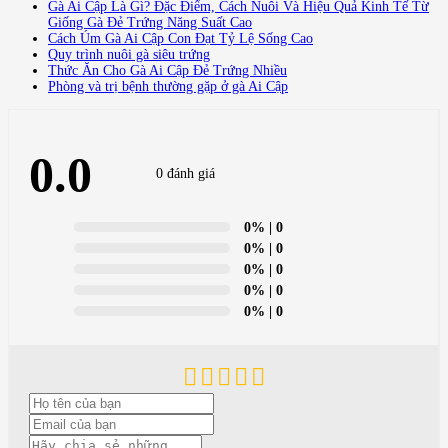
Gà Ai Cập Là Gì? Đặc Điểm, Cách Nuôi Và Hiệu Quả Kinh Tế Từ
Giống Gà Đẻ Trứng Năng Suất Cao
Cách Úm Gà Ai Cập Con Đạt Tỷ Lệ Sống Cao
Quy trình nuôi gà siêu trứng
Thức Ăn Cho Gà Ai Cập Đẻ Trứng Nhiều
Phòng và trị bệnh thường gặp ở gà Ai Cập
0.0
0 đánh giá
0%
| 0
0%
| 0
0%
| 0
0%
| 0
0%
| 0