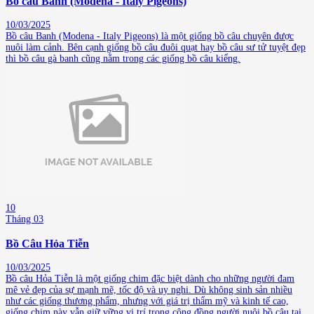
Bồ câu Banh (Modena - Italy Pigeons)
10/03/2025
Bồ câu Banh (Modena - Italy Pigeons) là một giống bồ câu chuyên được
nuôi làm cảnh. Bên cạnh giống bồ câu đuôi quạt hay bồ câu sư tử tuyệt đẹp
thì bồ câu gà banh cũng nằm trong các giống bồ câu kiểng.
10
Tháng 03
Bồ Câu Hỏa Tiễn
10/03/2025
Bồ câu Hỏa Tiễn là một giống chim đặc biệt dành cho những người đam
mê vẻ đẹp của sự mạnh mẽ, tốc độ và uy nghi. Dù không sinh sản nhiều
như các giống thương phẩm, nhưng với giá trị thẩm mỹ và kinh tế cao,
giống chim này vẫn giữ vững vị trí trong cộng đồng người nuôi bồ câu tại