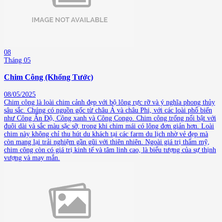
08
Tháng 05
Chim Công (Khổng Tước)
08/05/2025
Chim công là loài chim cảnh đẹp với bộ lông rực rỡ và ý nghĩa phong thủy
sâu sắc. Chúng có nguồn gốc từ châu Á và châu Phi, với các loài phổ biến
như Công Ấn Độ, Công xanh và Công Congo. Chim công trống nổi bật với
đuôi dài và sắc màu sặc sỡ, trong khi chim mái có lông đơn giản hơn. Loài
chim này không chỉ thu hút du khách tại các farm du lịch nhờ vẻ đẹp mà
còn mang lại trải nghiệm gần gũi với thiên nhiên. Ngoài giá trị thẩm mỹ,
chim công còn có giá trị kinh tế và tâm linh cao, là biểu tượng của sự thịnh
vượng và may mắn.