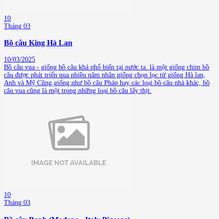
10
Tháng 03
Bồ câu King Hà Lan
10/03/2025
Bồ câu vua - giống bồ câu khá phổ biến tại nước ta. là một giống chim bồ
câu được phát triển qua nhiều năm nhân giống chọn lọc từ giống Hà lan,
Anh và Mỹ Cũng giống như bồ câu Pháp hay các loại bồ câu nhà khác, bồ
câu vua cũng là một trong những loại bồ câu lấy thịt.
10
Tháng 03