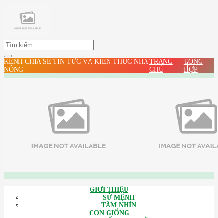
KÊNH CHIA SẺ TIN TỨC VÀ KIẾN THỨC NHÀ
TRANG
TỔNG
NÔNG
CHỦ
HỢP
GIỚI THIỆU
SỨ MỆNH
TÂM NHÌN
CON GIỐNG