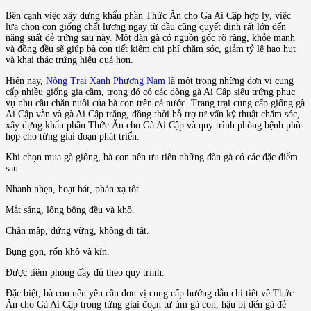
Bên cạnh việc xây dựng khẩu phần Thức Ăn cho Gà Ai Cập hợp lý, việc
lựa chọn con giống chất lượng ngay từ đầu cũng quyết định rất lớn đến
năng suất đẻ trứng sau này. Một đàn gà có nguồn gốc rõ ràng, khỏe mạnh
và đồng đều sẽ giúp bà con tiết kiệm chi phí chăm sóc, giảm tỷ lệ hao hụt
và khai thác trứng hiệu quả hơn.
Hiện nay,
Nông Trại Xanh Phương Nam
là một trong những đơn vị cung
cấp nhiều giống gia cầm, trong đó có các dòng gà Ai Cập siêu trứng phục
vụ nhu cầu chăn nuôi của bà con trên cả nước. Trang trại cung cấp giống gà
Ai Cập vằn và gà Ai Cập trắng, đồng thời hỗ trợ tư vấn kỹ thuật chăm sóc,
xây dựng khẩu phần Thức Ăn cho Gà Ai Cập và quy trình phòng bệnh phù
hợp cho từng giai đoạn phát triển.
Khi chọn mua gà giống, bà con nên ưu tiên những đàn gà có các đặc điểm
sau:
Nhanh nhẹn, hoạt bát, phản xạ tốt.
Mắt sáng, lông bông đều và khô.
Chân mập, đứng vững, không dị tật.
Bụng gọn, rốn khô và kín.
Được tiêm phòng đầy đủ theo quy trình.
Đặc biệt, bà con nên yêu cầu đơn vị cung cấp hướng dẫn chi tiết về Thức
Ăn cho Gà Ai Cập trong từng giai đoạn từ úm gà con, hậu bị đến gà đẻ