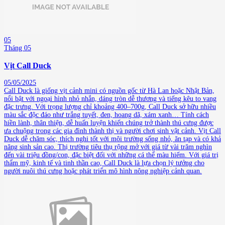
05
Tháng 05
Vịt Call Duck
05/05/2025
Call Duck là giống vịt cảnh mini có nguồn gốc từ Hà Lan hoặc Nhật Bản,
nổi bật với ngoại hình nhỏ nhắn, dáng tròn dễ thương và tiếng kêu to vang
đặc trưng. Với trọng lượng chỉ khoảng 400–700g, Call Duck sở hữu nhiều
màu sắc độc đáo như trắng tuyết, đen, hoang dã, xám xanh… Tính cách
hiền lành, thân thiện, dễ huấn luyện khiến chúng trở thành thú cưng được
ưa chuộng trong các gia đình thành thị và người chơi sinh vật cảnh. Vịt Call
Duck dễ chăm sóc, thích nghi tốt với môi trường sống nhỏ, ăn tạp và có khả
năng sinh sản cao. Thị trường tiêu thụ rộng mở với giá từ vài trăm nghìn
đến vài triệu đồng/con, đặc biệt đối với những cá thể màu hiếm. Với giá trị
thẩm mỹ, kinh tế và tinh thần cao, Call Duck là lựa chọn lý tưởng cho
người nuôi thú cưng hoặc phát triển mô hình nông nghiệp cảnh quan.