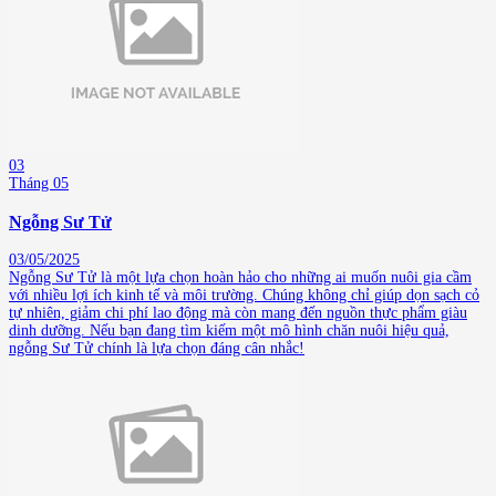
03
Tháng 05
Ngỗng Sư Tử
03/05/2025
Ngỗng Sư Tử là một lựa chọn hoàn hảo cho những ai muốn nuôi gia cầm
với nhiều lợi ích kinh tế và môi trường. Chúng không chỉ giúp dọn sạch cỏ
tự nhiên, giảm chi phí lao động mà còn mang đến nguồn thực phẩm giàu
dinh dưỡng. Nếu bạn đang tìm kiếm một mô hình chăn nuôi hiệu quả,
ngỗng Sư Tử chính là lựa chọn đáng cân nhắc!