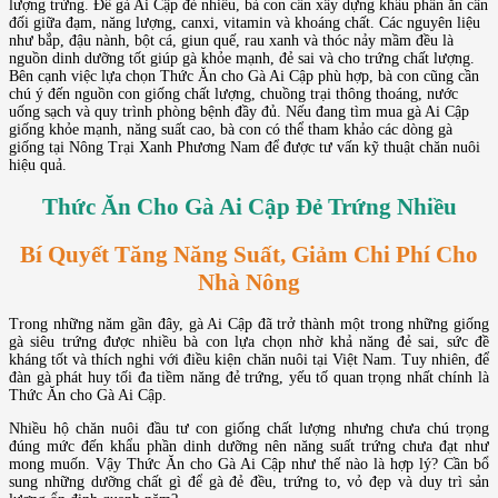
lượng trứng. Để gà Ai Cập đẻ nhiều, bà con cần xây dựng khẩu phần ăn cân
đối giữa đạm, năng lượng, canxi, vitamin và khoáng chất. Các nguyên liệu
như bắp, đậu nành, bột cá, giun quế, rau xanh và thóc nảy mầm đều là
nguồn dinh dưỡng tốt giúp gà khỏe mạnh, đẻ sai và cho trứng chất lượng.
Bên cạnh việc lựa chọn Thức Ăn cho Gà Ai Cập phù hợp, bà con cũng cần
chú ý đến nguồn con giống chất lượng, chuồng trại thông thoáng, nước
uống sạch và quy trình phòng bệnh đầy đủ. Nếu đang tìm mua gà Ai Cập
giống khỏe mạnh, năng suất cao, bà con có thể tham khảo các dòng gà
giống tại Nông Trại Xanh Phương Nam để được tư vấn kỹ thuật chăn nuôi
hiệu quả.
Thức Ăn Cho Gà Ai Cập Đẻ Trứng Nhiều
Bí Quyết Tăng Năng Suất, Giảm Chi Phí Cho
Nhà Nông
Trong những năm gần đây, gà Ai Cập đã trở thành một trong những giống
gà siêu trứng được nhiều bà con lựa chọn nhờ khả năng đẻ sai, sức đề
kháng tốt và thích nghi với điều kiện chăn nuôi tại Việt Nam. Tuy nhiên, để
đàn gà phát huy tối đa tiềm năng đẻ trứng, yếu tố quan trọng nhất chính là
Thức Ăn cho Gà Ai Cập.
Nhiều hộ chăn nuôi đầu tư con giống chất lượng nhưng chưa chú trọng
đúng mức đến khẩu phần dinh dưỡng nên năng suất trứng chưa đạt như
mong muốn. Vậy Thức Ăn cho Gà Ai Cập như thế nào là hợp lý? Cần bổ
sung những dưỡng chất gì để gà đẻ đều, trứng to, vỏ đẹp và duy trì sản