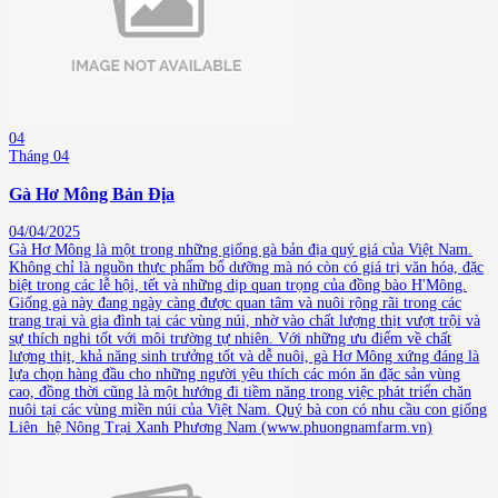
04
Tháng 04
Gà Hơ Mông Bản Địa
04/04/2025
Gà Hơ Mông là một trong những giống gà bản địa quý giá của Việt Nam.
Không chỉ là nguồn thực phẩm bổ dưỡng mà nó còn có giá trị văn hóa, đặc
biệt trong các lễ hội, tết và những dịp quan trọng của đồng bào H'Mông.
Giống gà này đang ngày càng được quan tâm và nuôi rộng rãi trong các
trang trại và gia đình tại các vùng núi, nhờ vào chất lượng thịt vượt trội và
sự thích nghi tốt với môi trường tự nhiên. Với những ưu điểm về chất
lượng thịt, khả năng sinh trưởng tốt và dễ nuôi, gà Hơ Mông xứng đáng là
lựa chọn hàng đầu cho những người yêu thích các món ăn đặc sản vùng
cao, đồng thời cũng là một hướng đi tiềm năng trong việc phát triển chăn
nuôi tại các vùng miền núi của Việt Nam. Quý bà con có nhu cầu con giống
Liên hệ Nông Trại Xanh Phương Nam (www.phuongnamfarm.vn)