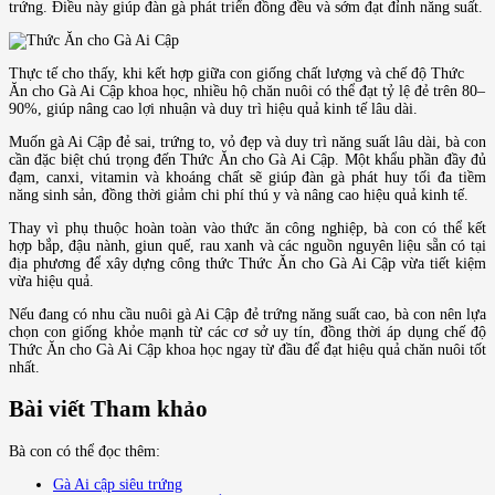
trứng. Điều này giúp đàn gà phát triển đồng đều và sớm đạt đỉnh năng suất.
Thực tế cho thấy, khi kết hợp giữa con giống chất lượng và chế độ Thức
Ăn cho Gà Ai Cập khoa học, nhiều hộ chăn nuôi có thể đạt tỷ lệ đẻ trên 80–
90%, giúp nâng cao lợi nhuận và duy trì hiệu quả kinh tế lâu dài.
Muốn gà Ai Cập đẻ sai, trứng to, vỏ đẹp và duy trì năng suất lâu dài, bà con
cần đặc biệt chú trọng đến Thức Ăn cho Gà Ai Cập. Một khẩu phần đầy đủ
đạm, canxi, vitamin và khoáng chất sẽ giúp đàn gà phát huy tối đa tiềm
năng sinh sản, đồng thời giảm chi phí thú y và nâng cao hiệu quả kinh tế.
Thay vì phụ thuộc hoàn toàn vào thức ăn công nghiệp, bà con có thể kết
hợp bắp, đậu nành, giun quế, rau xanh và các nguồn nguyên liệu sẵn có tại
địa phương để xây dựng công thức Thức Ăn cho Gà Ai Cập vừa tiết kiệm
vừa hiệu quả.
Nếu đang có nhu cầu nuôi gà Ai Cập đẻ trứng năng suất cao, bà con nên lựa
chọn con giống khỏe mạnh từ các cơ sở uy tín, đồng thời áp dụng chế độ
Thức Ăn cho Gà Ai Cập khoa học ngay từ đầu để đạt hiệu quả chăn nuôi tốt
nhất.
Bài viết Tham khảo
Bà con có thể đọc thêm:
Gà Ai cập siêu trứng