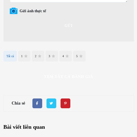
Gửi ảnh thực tế
GỬI
Tất cả
1
2
3
4
5
XEM TẤT CẢ ĐÁNH GIÁ
Chia sẻ
Bài viết liên quan