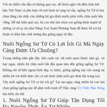
Với ưu điểm vốn đầu tư không quá cao, dễ thích nghi với điều kiện khí
hậu Việt Nam và phù hợp với mô hình tự cung tự cấp, ngỗng Sư Tử là lựa
chọn đáng cân nhắc cho những hộ gia đình muốn phát triển chăn nuôi bền
vững. Để đạt hiệu quả cao, bà con nên lựa chọn con giống khỏe mạnh từ
những cơ sở uy tín như Nông Trại Xanh Phương Nam để được hỗ trợ kỹ
thuật và đảm bảo chất lượng đàn giống ngay từ đầu.
Nuôi Ngỗng Sư Tử Có Lợi Ích Gì Mà Ngày
Càng Được Ưa Chuộng?
Trong những năm gần đây, bên cạnh các vật nuôi quen thuộc như gà, vịt
hay ngan, nhiều hộ chăn nuôi bắt đầu quan tâm đến giống ngỗng Sư Tử.
Không chỉ sở hữu ngoại hình đẹp, to khỏe, giống ngỗng này còn mang lại
nhiều lợi ích thiết thực cho cả mô hình chăn nuôi gia đình lẫn trang trại.
Vậy nuôi ngỗng Sư Tử có lợi ích gì? Tại sao ngày càng nhiều bà con lựa
chọn giống ngỗng này để phát triển kinh tế? Hãy cùng
Tri Thức Nhà Nông
tìm hiểu chi tiết.
1. Nuôi Ngỗng Sư Tử Giúp Tận Dụng Tối
Đa Nguồn Thức Ăn Tự Nhiên