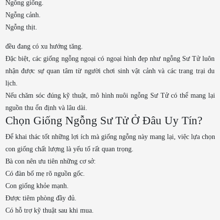
Ngỗng giống.
Ngỗng cảnh.
Ngỗng thịt.
đều đang có xu hướng tăng.
Đặc biệt, các giống ngỗng ngoại có ngoại hình đẹp như ngỗng Sư Tử luôn
nhận được sự quan tâm từ người chơi sinh vật cảnh và các trang trại du
lịch.
Nếu chăm sóc đúng kỹ thuật, mô hình nuôi ngỗng Sư Tử có thể mang lại
nguồn thu ổn định và lâu dài.
Chọn Giống Ngỗng Sư Tử Ở Đâu Uy Tín?
Để khai thác tốt những lợi ích mà giống ngỗng này mang lại, việc lựa chọn
con giống chất lượng là yếu tố rất quan trọng.
Bà con nên ưu tiên những cơ sở:
Có đàn bố mẹ rõ nguồn gốc.
Con giống khỏe mạnh.
Được tiêm phòng đầy đủ.
Có hỗ trợ kỹ thuật sau khi mua.