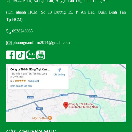
150/4 Ấp 4, Xã Lạc Tấn, Huyện Tân Trụ, Tỉnh Long An
Mua thỏ kiểng ở đâu uy tín?
MON 02, 2026
(Chi nhánh HCM: Số 13 Đường 15, P. An Lạc, Quận Bình Tân
Tp.HCM)
Giá trị dinh dưỡng của trứng chim trĩ
0938243085
MON 02, 2026
phuongnamfarm2014@gmail.com
CÁC CHUYÊN MỤC