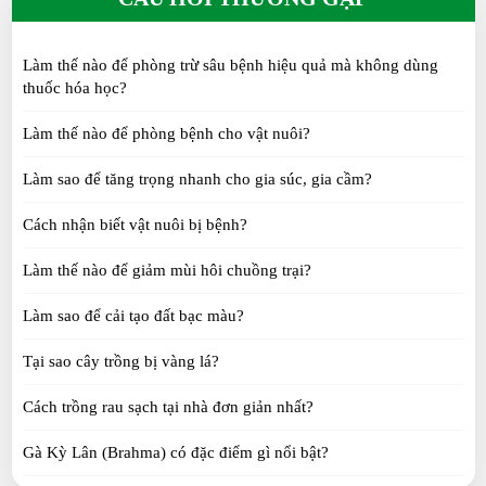
SUN 07, 2026
Làm thế nào để phòng trừ sâu bệnh hiệu quả mà không dùng
Vịt Call Duck: Tại sao lại được giới trẻ săn lùng?
thuốc hóa học?
SUN 07, 2026
Làm thế nào để phòng bệnh cho vật nuôi?
Làm sao để tăng trọng nhanh cho gia súc, gia cầm?
Gà Tre Thái có những màu gì? 6 màu lông đẹp
được yêu thích
Cách nhận biết vật nuôi bị bệnh?
SAT 07, 2026
Làm thế nào để giảm mùi hôi chuồng trại?
Cách chọn Gà Tre Thái đẹp: 10 tiêu chí người chơi
Làm sao để cải tạo đất bạc màu?
cần biết
SAT 07, 2026
Tại sao cây trồng bị vàng lá?
Gà Tàu vàng: Đặc điểm, nguồn gốc, kinh nghiệm
Cách trồng rau sạch tại nhà đơn giản nhất?
chọn giống
Gà Kỳ Lân (Brahma) có đặc điểm gì nổi bật?
TUE 07, 2026