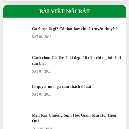
Gà H’Mông khác gì so với gà ta?
Phóng sinh và thông điệp bảo vệ thiên nhiên
BÀI VIẾT NỔI BẬT
SUN 07, 2026
Gà Tre Thái có phù hợp nuôi cảnh không?
Gà Serama có phải giống gà nhỏ nhất thế giới?
Gà 9 cựa là gì? Có thật hay chỉ là truyền thuyết?
SAT 08, 2026
Gà Ai Cập siêu trứng đẻ bao nhiêu trứng/năm?
Vịt Call Duck nuôi cảnh có khó không?
Cách chọn Gà Tre Thái đẹp: 10 tiêu chí người chơi
Vịt Uyên Ương có ý nghĩa gì?
cần biết
SAT 07, 2026
Ngỗng Sư Tử khác gì ngỗng thường?
Bí quyết nuôi gà cẩm thạch đẻ sai
Chim Trích Cồ đặc điểm ra sao?
SAT 07, 2026
Chim Trĩ nuôi thương phẩm có lời không?
Chim Công có dễ nuôi không?
Men Rắc Chuồng Sinh Học Giảm Mùi Hôi Hiệu
Quả
Bồ câu Hỏa Tiễn dùng để làm gì?