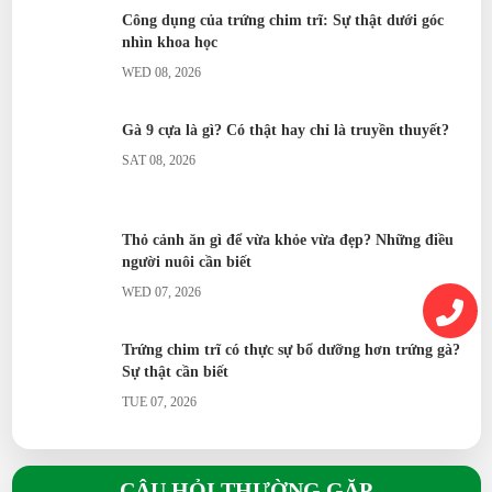
Công dụng của trứng chim trĩ: Sự thật dưới góc
nhìn khoa học
WED 08, 2026
Gà 9 cựa là gì? Có thật hay chỉ là truyền thuyết?
SAT 08, 2026
Thỏ cảnh ăn gì để vừa khỏe vừa đẹp? Những điều
người nuôi cần biết
WED 07, 2026
Trứng chim trĩ có thực sự bổ dưỡng hơn trứng gà?
Sự thật cần biết
TUE 07, 2026
Nhung Hươu Tươi là gì? Đặc điểm, giá trị, cách sử
dụng và bảo quản
CÂU HỎI THƯỜNG GẶP