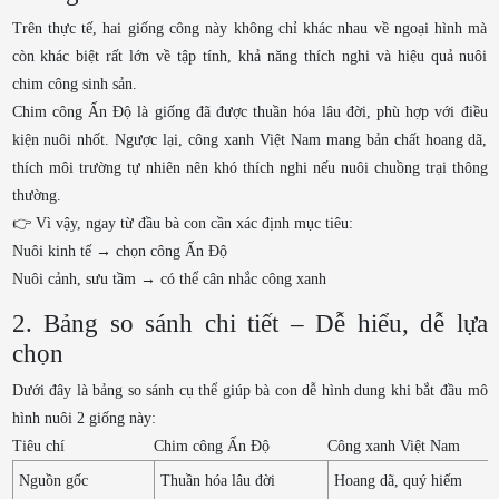
Trên thực tế, hai giống công này không chỉ khác nhau về ngoại hình mà
còn khác biệt rất lớn về tập tính, khả năng thích nghi và hiệu quả nuôi
chim công sinh sản.
Chim công Ấn Độ là giống đã được thuần hóa lâu đời, phù hợp với điều
kiện nuôi nhốt. Ngược lại, công xanh Việt Nam mang bản chất hoang dã,
thích môi trường tự nhiên nên khó thích nghi nếu nuôi chuồng trại thông
thường.
👉 Vì vậy, ngay từ đầu bà con cần xác định mục tiêu:
Nuôi kinh tế → chọn công Ấn Độ
Nuôi cảnh, sưu tầm → có thể cân nhắc công xanh
2. Bảng so sánh chi tiết – Dễ hiểu, dễ lựa
chọn
Dưới đây là bảng so sánh cụ thể giúp bà con dễ hình dung khi bắt đầu mô
hình nuôi 2 giống này:
Tiêu chí
Chim công Ấn Độ
Công xanh Việt Nam
Nguồn gốc
Thuần hóa lâu đời
Hoang dã, quý hiếm