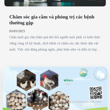
Cách chọn giống gà cảnh nào cho người
mới nuôi
31/05/2025
Nếu bà con đang tìm hiểu cách chọn giống gà cảnh nào cho
người mới nuôi, thì Gà tre Thái chính là lựa chọn lý tưởng. Với
thân hình nhỏ gọn, dáng đứng oai vệ, lông mượt mà và dễ chăm
sóc, giống gà này không chỉ thích nghi tốt với khí hậu Việt Nam
mà còn phù hợp với không gian nhỏ hẹp. Đặc biệt, gà tre Thái có
giá cả phải chăng, ít bệnh tật, rất thích hợp cho những ai mới bắt
đầu nuôi làm cảnh hoặc muốn phát triển mô hình kinh tế phụ
ngay tại nhà.