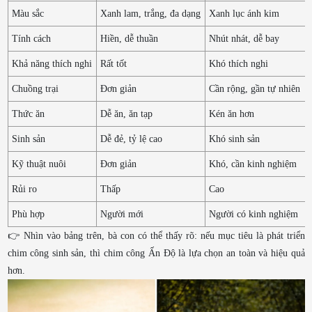
Màu sắc
Xanh lam, trắng, đa dạng
Xanh lục ánh kim
Tính cách
Hiền, dễ thuần
Nhút nhát, dễ bay
Khả năng thích nghi
Rất tốt
Khó thích nghi
Chuồng trại
Đơn giản
Cần rộng, gần tự nhiên
Thức ăn
Dễ ăn, ăn tạp
Kén ăn hơn
Sinh sản
Dễ đẻ, tỷ lệ cao
Khó sinh sản
Kỹ thuật nuôi
Đơn giản
Khó, cần kinh nghiệm
Rủi ro
Thấp
Cao
Phù hợp
Người mới
Người có kinh nghiệm
👉 Nhìn vào bảng trên, bà con có thể thấy rõ: nếu mục tiêu là phát triển
chim công sinh sản, thì chim công Ấn Độ là lựa chọn an toàn và hiệu quả
hơn.