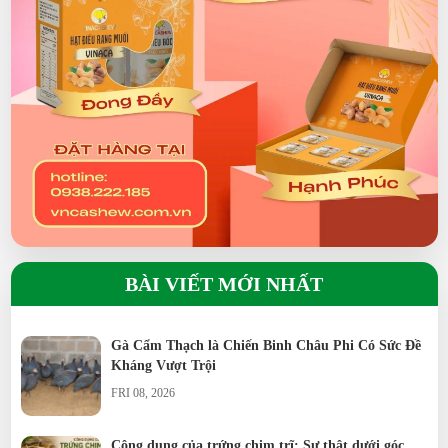
BÀI VIẾT MỚI NHẤT
Gà Cẩm Thạch là Chiến Binh Châu Phi Có Sức Đề
Kháng Vượt Trội
FRI 08, 2026
Công dụng của trứng chim trĩ: Sự thật dưới góc