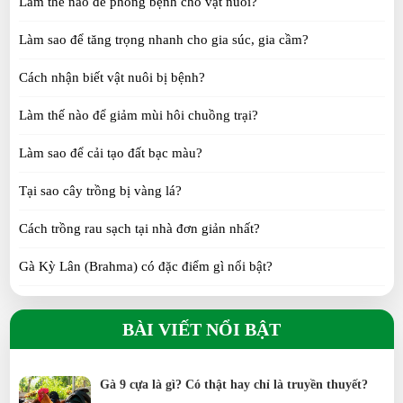
Làm thế nào để phòng bệnh cho vật nuôi?
Làm sao để tăng trọng nhanh cho gia súc, gia cầm?
Vịt Call Duck: Tại sao lại được giới trẻ săn lùng?
SUN 07, 2026
Cách nhận biết vật nuôi bị bệnh?
Làm thế nào để giảm mùi hôi chuồng trại?
Gà Tre Thái có những màu gì? 6 màu lông đẹp
Làm sao để cải tạo đất bạc màu?
được yêu thích
SAT 07, 2026
Tại sao cây trồng bị vàng lá?
Cách chọn Gà Tre Thái đẹp: 10 tiêu chí người chơi
Cách trồng rau sạch tại nhà đơn giản nhất?
cần biết
Gà Kỳ Lân (Brahma) có đặc điểm gì nổi bật?
SAT 07, 2026
Gà H’Mông khác gì so với gà ta?
Gà Tàu vàng: Đặc điểm, nguồn gốc, kinh nghiệm
BÀI VIẾT NỔI BẬT
chọn giống
Gà Tre Thái có phù hợp nuôi cảnh không?
TUE 07, 2026
Gà Serama có phải giống gà nhỏ nhất thế giới?
Gà 9 cựa là gì? Có thật hay chỉ là truyền thuyết?