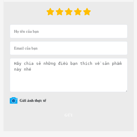
Gửi ảnh thực tế
GỬI