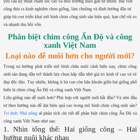
yêu cầu kỹ thuật chăm sóc cao và môi trường nuôi gần tự nhiên. Bài viết
cũng đưa ra kinh nghiệm chọn giống, làm chuồng và định hướng đầu tư
giúp bà con triển khai mô hình chim công sinh sản hiệu quả, hạn chế rủi ro
và nhanh thu hồi vốn.
Phân biệt chim công Ấn Độ và công
xanh Việt Nam
Loại nào dễ nuôi hơn cho người mới?
Trong xu hướng phát triển mô hình chăn nuôi cảnh hiện nay, chim công
sinh sản đang dần trở thành lựa chọn hấp dẫn nhờ giá trị kinh tế cao và vẻ
đẹp độc đáo. Tuy nhiên, không ít bà con còn băn khoăn giữa hai giống phổ
biến là
chim công Ấn Độ
và
công xanh Việt Nam
.
Liệu giống nào dễ nuôi hơn? Phù hợp với người mới bắt đầu? Và nên đầu
tư theo hướng nào để đạt hiệu quả cao trong mô hình chim công sinh sản?
Tri thức Nhà nông
sẽ phân tích chi tiết để phân biệt chim công Ấn Độ và
công xanh Việt Nam như sau:
1. Nhìn tổng thể: Hai giống công – Hai
hướng nuôi khác nhau