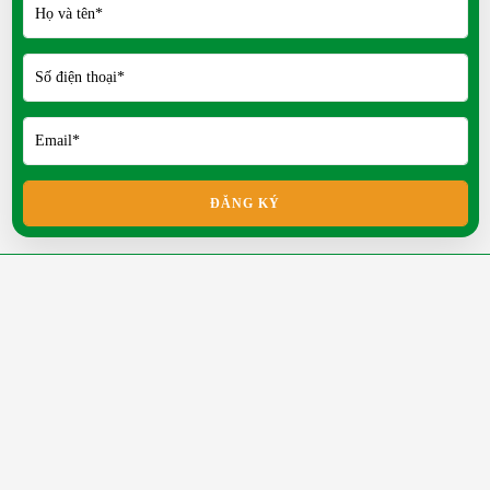
Mít Thái siêu sớm có ưu điểm gì?
Địa chỉ trại giống uy tín miền Nam
FRI 05, 2026
Gà Tàu Vàng Có Gì Đặc Biệt?
THU 04, 2026
ĐĂNG KÝ
Khách hàng nói gì khi mua con giống tại Nông trại
Xanh Phương Nam?
SAT 04, 2026
LIÊN HỆ
150/4 Ấp 4, Xã Lạc Tấn, Huyện Tân Trụ, Tỉnh Long An
Mua thỏ kiểng ở đâu uy tín?
MON 02, 2026
(Chi nhánh HCM: Số 13 Đường 15, P. An Lạc, Quận Bình Tân
Tp.HCM)
Giá trị dinh dưỡng của trứng chim trĩ
0938243085