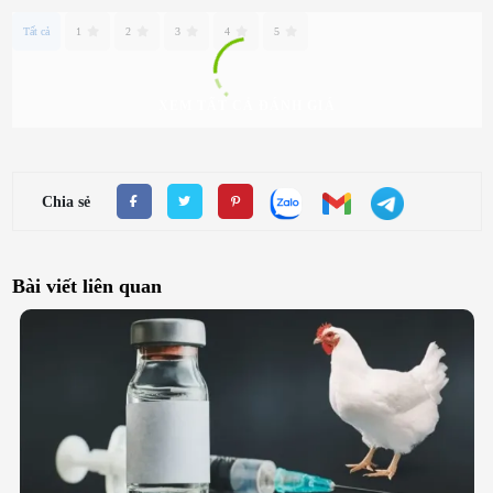
Tất cả
1
2
3
4
5
XEM TẤT CẢ ĐÁNH GIÁ
Chia sẻ
Bài viết liên quan