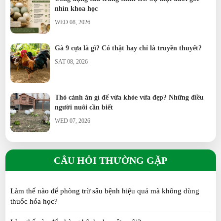
nhìn khoa học
WED 08, 2026
Gà 9 cựa là gì? Có thật hay chỉ là truyền thuyết?
SAT 08, 2026
Thỏ cảnh ăn gì để vừa khỏe vừa đẹp? Những điều
người nuôi cần biết
WED 07, 2026
Trứng chim trĩ có thực sự bổ dưỡng hơn trứng gà?
Sự thật cần biết
CÂU HỎI THƯỜNG GẶP
TUE 07, 2026
Làm thế nào để phòng trừ sâu bệnh hiệu quả mà không dùng
Nhung Hươu Tươi là gì? Đặc điểm, giá trị, cách sử
thuốc hóa học?
dụng và bảo quản
SUN 07, 2026