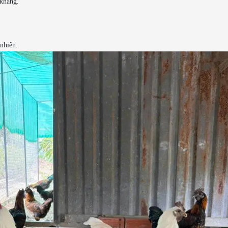
 kháng.
nhiên.