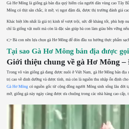
Gà Hơ Mông là giống gà bản địa quý hiếm của người dân vùng cao Tây Bắc, 
Mông có thịt săn chắc, ít mỡ, vị ngọt đậm đà, được thị trường đánh giá cao
Khác biệt lớn nhất là giá trị kinh tế vượt trội, sức đề kháng tốt, phù hợ
chỉ là giống vật nuôi mà còn là đặc sản giúp bà con làm giàu bền vững nếu
👉 Bà con nên lựa chọn gà Hơ Mông để đón đầu xu hướng thực phẩm sạch, 
Tại sao Gà Hơ Mông bản địa được gọi l
Giới thiệu chung về gà Hơ Mông – 
Trong vô vàn giống gà đang được nuôi ở Việt Nam, gà Hơ Mông bản địa nổ
trị cao về dinh dưỡng và dược tính, mà còn là nguồn thu nhập ổn định cho
Gà Hơ Mông
có nguồn gốc từ cộng đồng người Mông sinh sống lâu đời tại
mỡ, giống gà này ngày càng được ưa chuộng trong các nhà hàng cao cấp, tr