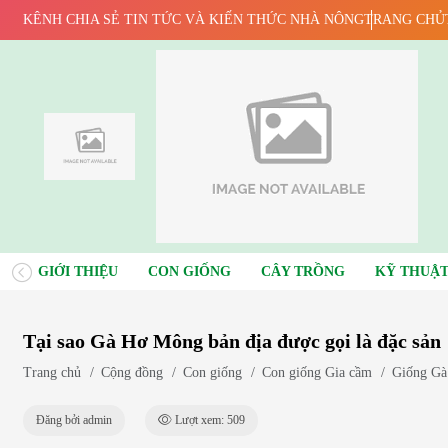
KÊNH CHIA SẺ TIN TỨC VÀ KIẾN THỨC NHÀ NÔNG
TRANG CHỦ
GIỚI THIỆU
CON GIỐNG
CÂY TRỒNG
KỸ THUẬT
Tại sao Gà Hơ Mông bản địa được gọi là đặc sản
Trang chủ
/
Cộng đồng
/
Con giống
/
Con giống Gia cầm
/
Giống Gà
Đăng bởi admin
Lượt xem: 509