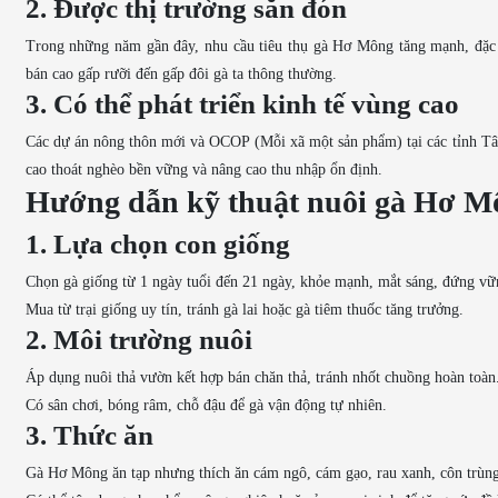
2. Được thị trường săn đón
Trong những năm gần đây, nhu cầu tiêu thụ gà Hơ Mông tăng mạnh, đặc b
bán cao gấp rưỡi đến gấp đôi gà ta thông thường.
3. Có thể phát triển kinh tế vùng cao
Các dự án nông thôn mới và OCOP (Mỗi xã một sản phẩm) tại các tỉnh Tây
cao thoát nghèo bền vững và nâng cao thu nhập ổn định.
Hướng dẫn kỹ thuật nuôi gà Hơ M
1. Lựa chọn con giống
Chọn gà giống từ 1 ngày tuổi đến 21 ngày, khỏe mạnh, mắt sáng, đứng vữ
Mua từ trại giống uy tín, tránh gà lai hoặc gà tiêm thuốc tăng trưởng.
2. Môi trường nuôi
Áp dụng nuôi thả vườn kết hợp bán chăn thả, tránh nhốt chuồng hoàn toàn
Có sân chơi, bóng râm, chỗ đậu để gà vận động tự nhiên.
3. Thức ăn
Gà Hơ Mông ăn tạp nhưng thích ăn cám ngô, cám gạo, rau xanh, côn trùng