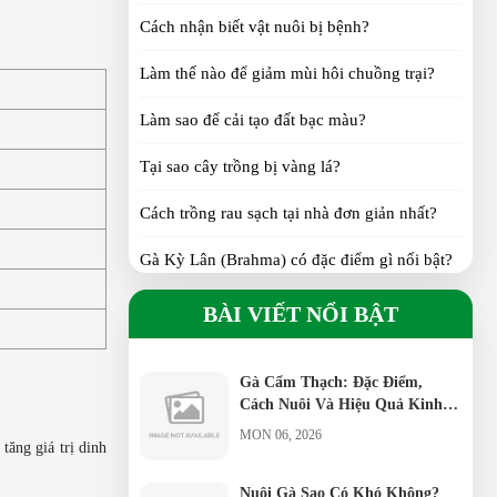
MON 06, 2026
Cách nhận biết vật nuôi bị bệnh?
Làm thế nào để giảm mùi hôi chuồng trại?
Gà Ai Cập Siêu Trứng Bao Lâu
Đẻ Trứng?
Làm sao để cải tạo đất bạc màu?
MON 06, 2026
Tại sao cây trồng bị vàng lá?
Vịt Call Duck ăn được các loại
rau gì?
Cách trồng rau sạch tại nhà đơn giản nhất?
SAT 06, 2026
Gà Kỳ Lân (Brahma) có đặc điểm gì nổi bật?
Thức ăn cho vịt Call Duck con
Gà H’Mông khác gì so với gà ta?
BÀI VIẾT NỔI BẬT
từ 1–30 ngày tuổi
SAT 06, 2026
Gà Tre Thái có phù hợp nuôi cảnh không?
Gà Cẩm Thạch: Đặc Điểm,
Gà Serama có phải giống gà nhỏ nhất thế
Cách Nuôi Và Hiệu Quả Kinh
giới?
Tế
MON 06, 2026
tăng giá trị dinh
Gà Ai Cập siêu trứng đẻ bao nhiêu
trứng/năm?
Nuôi Gà Sao Có Khó Không?