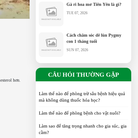
Gà ri hoa mơ Tiên Yên là gì?
TUE 07, 2026
Cách chăm sóc dê lùn Pygmy
con 1 tháng tuổi
SUN 07, 2026
Gà Cẩm Thạch: Đặc Điểm,
Cách Nuôi Và Hiệu Quả Kinh
CÂU HỎI THƯỜNG GẶP
Tế
esterol hơn.
MON 06, 2026
Làm thế nào để phòng trừ sâu bệnh hiệu quả
Xu Hướng Nuôi Dê Lùn Pygmy
mà không dùng thuốc hóa học?
Tại Việt Nam
THU 06, 2026
Làm thế nào để phòng bệnh cho vật nuôi?
Làm sao để tăng trọng nhanh cho gia súc, gia
Cách Phân Biệt Gà Sao Trống
cầm?
Và Mái