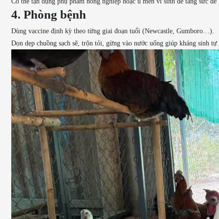
Có thể tận dụng phụ phẩm nông nghiệp hoặc ủ men vi sinh để tăng sức đề
4. Phòng bệnh
Dùng vaccine định kỳ theo từng giai đoạn tuổi (Newcastle, Gumboro…).
Dọn dẹp chuồng sạch sẽ, trộn tỏi, gừng vào nước uống giúp kháng sinh tự 