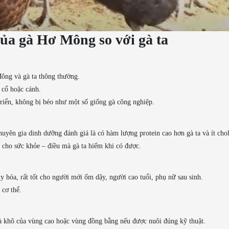
của gà Hơ Mông so với gà ta
Mông và gà ta thông thường.
 cổ hoặc cánh.
triển, không bị béo như một số giống gà công nghiệp.
uyên gia dinh dưỡng đánh giá là có hàm lượng protein cao hơn gà ta và ít chol
cho sức khỏe – điều mà gà ta hiếm khi có được.
 hóa, rất tốt cho người mới ốm dậy, người cao tuổi, phụ nữ sau sinh.
cơ thể.
à khô của vùng cao hoặc vùng đồng bằng nếu được nuôi đúng kỹ thuật.