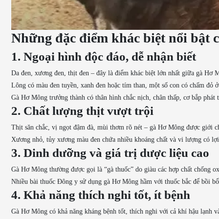
Những đặc điểm khác biệt nổi bật 
1. Ngoại hình độc đáo, dễ nhận biết
Da đen, xương đen, thịt đen – đây là điểm khác biệt lớn nhất giữa gà Hơ 
Lông có màu đen tuyền, xanh đen hoặc tím than, một số con có chấm đỏ ở
Gà Hơ Mông trưởng thành có thân hình chắc nịch, chân thấp, cơ bắp phát 
2. Chất lượng thịt vượt trội
Thịt săn chắc, vị ngọt đậm đà, mùi thơm rõ nét – gà Hơ Mông được giới ch
Xương nhỏ, tủy xương màu đen chứa nhiều khoáng chất và vi lượng có lợi 
3. Dinh dưỡng và giá trị dược liệu cao
Gà Hơ Mông thường được gọi là “gà thuốc” do giàu các hợp chất chống oxy
Nhiều bài thuốc Đông y sử dụng gà Hơ Mông hầm với thuốc bắc để bồi bổ 
4. Khả năng thích nghi tốt, ít bệnh
Gà Hơ Mông có khả năng kháng bệnh tốt, thích nghi với cả khí hậu lạnh v