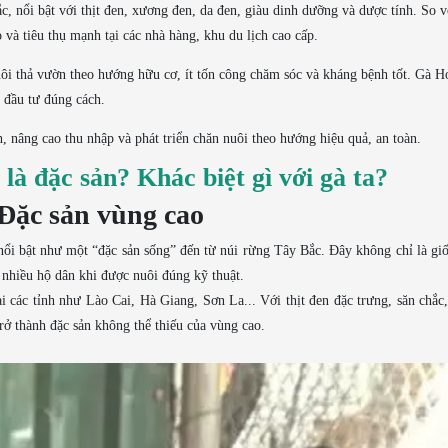
nổi bật với thịt đen, xương đen, da đen, giàu dinh dưỡng và dược tính. So vớ
 và tiêu thụ mạnh tại các nhà hàng, khu du lịch cao cấp.
p nuôi thả vườn theo hướng hữu cơ, ít tốn công chăm sóc và kháng bệnh tốt. Gà
 đầu tư đúng cách.
nâng cao thu nhập và phát triển chăn nuôi theo hướng hiệu quả, an toàn.
à đặc sản? Khác biệt gì với gà ta?
Đặc sản vùng cao
i bật như một “đặc sản sống” đến từ núi rừng Tây Bắc. Đây không chỉ là giố
 nhiều hộ dân khi được nuôi đúng kỹ thuật.
 các tỉnh như Lào Cai, Hà Giang, Sơn La... Với thịt đen đặc trưng, săn chắc
ở thành đặc sản không thể thiếu của vùng cao.