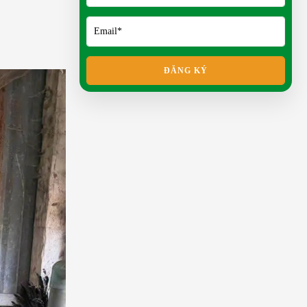
Mít Thái siêu sớm có ưu điểm gì?
Gà vảy cá - Sắc đẹp lắp lánh
như vảy rồng
THU 11, 2025
ĐĂNG KÝ
Mua con giống gà Ai Cập vằn ở
đâu uy tín?
TUE 10, 2025
Bí quyết chọn giống Gà Sao tốt
cho người mới nuôi
SAT 09, 2025
Gà Ai cập siêu trứng
SAT 06, 2025