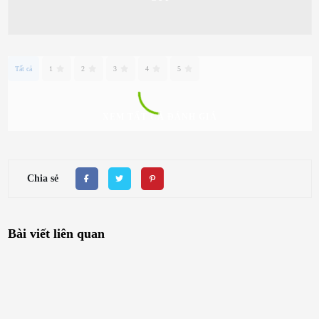
Tất cả
1
2
3
4
5
XEM TẤT CẢ ĐÁNH GIÁ
Chia sẻ
Bài viết liên quan