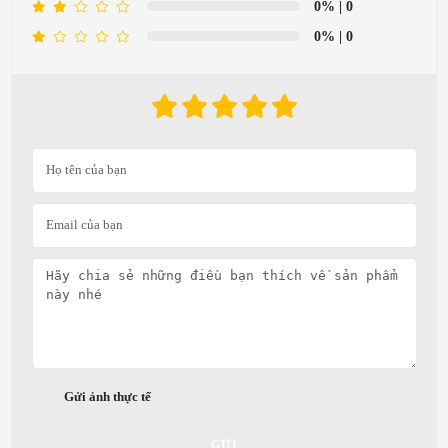
0%
| 0
0%
| 0
Gửi ảnh thực tế
GỬI