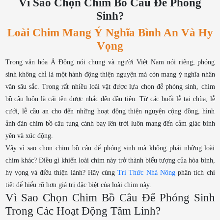
Vì Sao Chọn Chim Bồ Câu Để Phóng
Sinh?
Loài Chim Mang Ý Nghĩa Bình An Và Hy
Vọng
Trong văn hóa Á Đông nói chung và người Việt Nam nói riêng, phóng
sinh không chỉ là một hành động thiện nguyện mà còn mang ý nghĩa nhân
văn sâu sắc. Trong rất nhiều loài vật được lựa chọn để phóng sinh, chim
bồ câu luôn là cái tên được nhắc đến đầu tiên. Từ các buổi lễ tại chùa, lễ
cưới, lễ cầu an cho đến những hoạt động thiện nguyện cộng đồng, hình
ảnh đàn chim bồ câu tung cánh bay lên trời luôn mang đến cảm giác bình
yên và xúc động.
Vậy vì sao chọn chim bồ câu để phóng sinh mà không phải những loài
chim khác? Điều gì khiến loài chim này trở thành biểu tượng của hòa bình,
hy vọng và điều thiện lành? Hãy cùng
Tri Thức Nhà Nông
phân tích chi
tiết để hiểu rõ hơn giá trị đặc biệt của loài chim này.
Vì Sao Chọn Chim Bồ Câu Để Phóng Sinh
Trong Các Hoạt Động Tâm Linh?