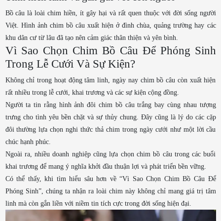
Bồ câu là loài chim hiền, ít gây hại và rất quen thuộc với đời sống người
Việt. Hình ảnh chim bồ câu xuất hiện ở đình chùa, quảng trường hay các
khu dân cư từ lâu đã tạo nên cảm giác thân thiện và yên bình.
Vì Sao Chọn Chim Bồ Câu Để Phóng Sinh
Trong Lễ Cưới Và Sự Kiện?
Không chỉ trong hoạt động tâm linh, ngày nay chim bồ câu còn xuất hiện
rất nhiều trong lễ cưới, khai trương và các sự kiện cộng đồng.
Người ta tin rằng hình ảnh đôi chim bồ câu trắng bay cùng nhau tượng
trưng cho tình yêu bền chặt và sự thủy chung. Đây cũng là lý do các cặp
đôi thường lựa chọn nghi thức thả chim trong ngày cưới như một lời cầu
chúc hạnh phúc.
Ngoài ra, nhiều doanh nghiệp cũng lựa chọn chim bồ câu trong các buổi
khai trương để mang ý nghĩa khởi đầu thuận lợi và phát triển bền vững.
Có thể thấy, khi tìm hiểu sâu hơn về “Vì Sao Chọn Chim Bồ Câu Để
Phóng Sinh”, chúng ta nhận ra loài chim này không chỉ mang giá trị tâm
linh mà còn gắn liền với niềm tin tích cực trong đời sống hiện đại.