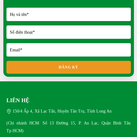
Bồ câu Titan kích thước thế nào?
Mít Thái siêu sớm có ưu điểm gì?
Địa chỉ trại giống uy tín miền Nam
FRI 05, 2026
Gà Tàu Vàng Có Gì Đặc Biệt?
THU 04, 2026
ĐĂNG KÝ
Khách hàng nói gì khi mua con giống tại Nông trại
Xanh Phương Nam?
SAT 04, 2026
LIÊN HỆ
150/4 Ấp 4, Xã Lạc Tấn, Huyện Tân Trụ, Tỉnh Long An
Mua thỏ kiểng ở đâu uy tín?
MON 02, 2026
(Chi nhánh HCM: Số 13 Đường 15, P. An Lạc, Quận Bình Tân
Tp.HCM)