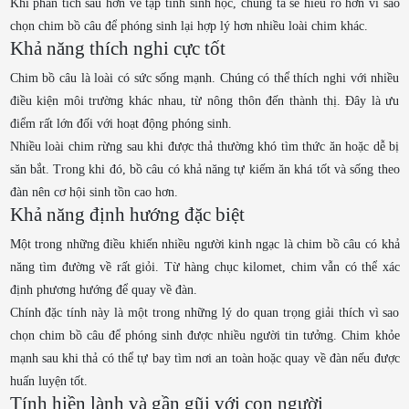
Khi phân tích sâu hơn về tập tính sinh học, chúng ta sẽ hiểu rõ hơn vì sao
chọn chim bồ câu để phóng sinh lại hợp lý hơn nhiều loài chim khác.
Khả năng thích nghi cực tốt
Chim bồ câu là loài có sức sống mạnh. Chúng có thể thích nghi với nhiều
điều kiện môi trường khác nhau, từ nông thôn đến thành thị. Đây là ưu
điểm rất lớn đối với hoạt động phóng sinh.
Nhiều loài chim rừng sau khi được thả thường khó tìm thức ăn hoặc dễ bị
săn bắt. Trong khi đó, bồ câu có khả năng tự kiếm ăn khá tốt và sống theo
đàn nên cơ hội sinh tồn cao hơn.
Khả năng định hướng đặc biệt
Một trong những điều khiến nhiều người kinh ngạc là chim bồ câu có khả
năng tìm đường về rất giỏi. Từ hàng chục kilomet, chim vẫn có thể xác
định phương hướng để quay về đàn.
Chính đặc tính này là một trong những lý do quan trọng giải thích vì sao
chọn chim bồ câu để phóng sinh được nhiều người tin tưởng. Chim khỏe
mạnh sau khi thả có thể tự bay tìm nơi an toàn hoặc quay về đàn nếu được
huấn luyện tốt.
Tính hiền lành và gần gũi với con người