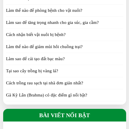
SUN 07, 2026
Làm thế nào để phòng bệnh cho vật nuôi?
Làm sao để tăng trọng nhanh cho gia súc, gia cầm?
Gà Tre Thái có những màu gì? 6 màu lông đẹp
được yêu thích
Cách nhận biết vật nuôi bị bệnh?
SAT 07, 2026
Làm thế nào để giảm mùi hôi chuồng trại?
Cách chọn Gà Tre Thái đẹp: 10 tiêu chí người chơi
Làm sao để cải tạo đất bạc màu?
cần biết
SAT 07, 2026
Tại sao cây trồng bị vàng lá?
Gà Tàu vàng: Đặc điểm, nguồn gốc, kinh nghiệm
Cách trồng rau sạch tại nhà đơn giản nhất?
chọn giống
Gà Kỳ Lân (Brahma) có đặc điểm gì nổi bật?
TUE 07, 2026
Gà H’Mông khác gì so với gà ta?
Phóng sinh và thông điệp bảo vệ thiên nhiên
BÀI VIẾT NỔI BẬT
SUN 07, 2026
Gà Tre Thái có phù hợp nuôi cảnh không?