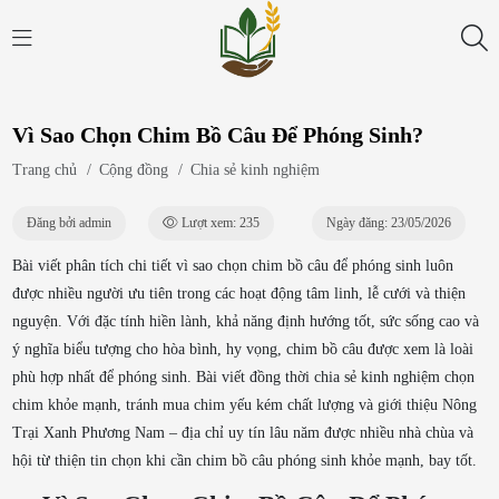
Vì Sao Chọn Chim Bồ Câu Để Phóng Sinh?
Trang chủ
/
Cộng đồng
/
Chia sẻ kinh nghiệm
Đăng bởi admin
Lượt xem: 235
Ngày đăng: 23/05/2026
Bài viết phân tích chi tiết vì sao chọn chim bồ câu để phóng sinh luôn
được nhiều người ưu tiên trong các hoạt động tâm linh, lễ cưới và thiện
nguyện. Với đặc tính hiền lành, khả năng định hướng tốt, sức sống cao và
ý nghĩa biểu tượng cho hòa bình, hy vọng, chim bồ câu được xem là loài
phù hợp nhất để phóng sinh. Bài viết đồng thời chia sẻ kinh nghiệm chọn
chim khỏe mạnh, tránh mua chim yếu kém chất lượng và giới thiệu Nông
Trại Xanh Phương Nam – địa chỉ uy tín lâu năm được nhiều nhà chùa và
hội từ thiện tin chọn khi cần chim bồ câu phóng sinh khỏe mạnh, bay tốt.