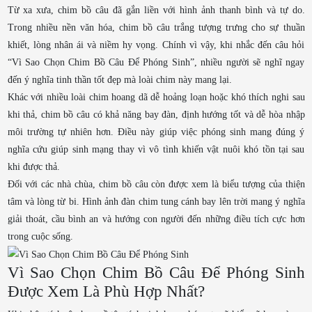
Từ xa xưa, chim bồ câu đã gắn liền với hình ảnh thanh bình và tự do.
Trong nhiều nền văn hóa, chim bồ câu trắng tượng trưng cho sự thuần
khiết, lòng nhân ái và niềm hy vọng. Chính vì vậy, khi nhắc đến câu hỏi
“Vì Sao Chọn Chim Bồ Câu Để Phóng Sinh”, nhiều người sẽ nghĩ ngay
đến ý nghĩa tinh thần tốt đẹp mà loài chim này mang lại.
Khác với nhiều loài chim hoang dã dễ hoảng loạn hoặc khó thích nghi sau
khi thả, chim bồ câu có khả năng bay đàn, định hướng tốt và dễ hòa nhập
môi trường tự nhiên hơn. Điều này giúp việc phóng sinh mang đúng ý
nghĩa cứu giúp sinh mạng thay vì vô tình khiến vật nuôi khó tồn tại sau
khi được thả.
Đối với các nhà chùa, chim bồ câu còn được xem là biểu tượng của thiện
tâm và lòng từ bi. Hình ảnh đàn chim tung cánh bay lên trời mang ý nghĩa
giải thoát, cầu bình an và hướng con người đến những điều tích cực hơn
trong cuộc sống.
Vì Sao Chọn Chim Bồ Câu Để Phóng Sinh
Được Xem Là Phù Hợp Nhất?