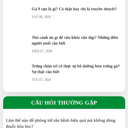
Gà 9 cựa là gì? Có thật hay chỉ là truyền thuyết?
SAT 08, 2026
Thỏ cảnh ăn gì để vừa khỏe vừa đẹp? Những điều
người nuôi cần biết
WED 07, 2026
Trứng chim trĩ có thực sự bổ dưỡng hơn trứng gà?
Sự thật cần biết
TUE 07, 2026
Nhung Hươu Tươi là gì? Đặc điểm, giá trị, cách sử
dụng và bảo quản
CÂU HỎI THƯỜNG GẶP
SUN 07, 2026
Làm thế nào để phòng trừ sâu bệnh hiệu quả mà không dùng
Vịt Call Duck: Tại sao lại được giới trẻ săn lùng?
thuốc hóa học?