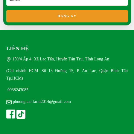
Mới
SAT 11, 2025
ĐĂNG KÝ
Kỹ thuật nuôi vịt Call Duck tại nhà hiệu quả
SAT 10, 2025
LIÊN HỆ
150/4 Ấp 4, Xã Lạc Tấn, Huyện Tân Trụ, Tỉnh Long An
Kỹ thuật ấp trứng gà sao
SAT 10, 2025
(Chi nhánh HCM: Số 13 Đường 15, P. An Lạc, Quận Bình Tân
Tp.HCM)
Kỹ thuật ấp trứng Gà Ai cập
0938243085
THU 06, 2025
phuongnamfarm2014@gmail.com