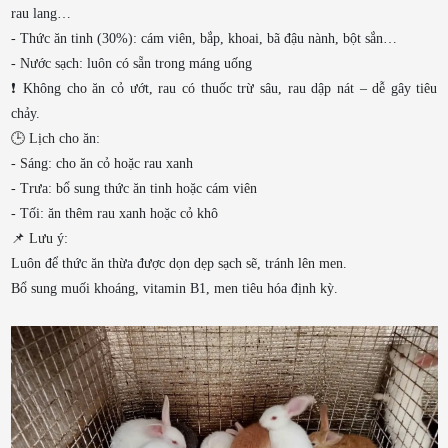
rau lang…
- Thức ăn tinh (30%): cám viên, bắp, khoai, bã đậu nành, bột sắn…
- Nước sạch: luôn có sẵn trong máng uống
❗ Không cho ăn cỏ ướt, rau có thuốc trừ sâu, rau dập nát – dễ gây tiêu
chảy.
🕒 Lịch cho ăn:
- Sáng: cho ăn cỏ hoặc rau xanh
- Trưa: bổ sung thức ăn tinh hoặc cám viên
- Tối: ăn thêm rau xanh hoặc cỏ khô
📌 Lưu ý:
Luôn để thức ăn thừa được dọn dẹp sạch sẽ, tránh lên men.
Bổ sung muối khoáng, vitamin B1, men tiêu hóa định kỳ.