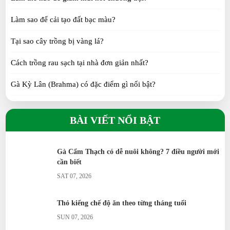
Kỹ thuật nuôi bồ câu Titan Thái thương phẩm
Làm sao để cải tạo đất bạc màu?
FRI 07, 2026
Tại sao cây trồng bị vàng lá?
Gà Tây: Đặc Điểm, Kỹ Thuật Nuôi Và Hiệu Quả
Cách trồng rau sạch tại nhà đơn giản nhất?
Kinh Tế
Gà Kỳ Lân (Brahma) có đặc điểm gì nổi bật?
MON 06, 2026
Gà H’Mông khác gì so với gà ta?
Các bệnh thường gặp trên Gà Sao
BÀI VIẾT NỔI BẬT
SUN 06, 2026
Gà Tre Thái có phù hợp nuôi cảnh không?
Gà Serama có phải giống gà nhỏ nhất thế giới?
Gà Cẩm Thạch có dễ nuôi không? 7 điều người mới
cần biết
Gà Ai Cập siêu trứng đẻ bao nhiêu trứng/năm?
SAT 07, 2026
Vịt Call Duck nuôi cảnh có khó không?
Thỏ kiểng chế độ ăn theo từng tháng tuổi
Vịt Uyên Ương có ý nghĩa gì?
SUN 07, 2026