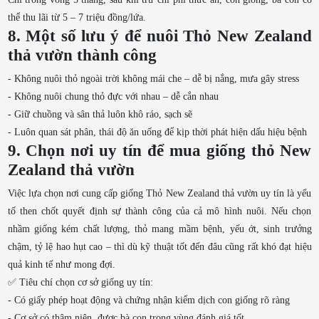
thể thu lãi từ 5 – 7 triệu đồng/lứa.
8. Một số lưu ý để nuôi Thỏ New Zealand
thả vườn thành công
- Không nuôi thỏ ngoài trời không mái che – dễ bị nắng, mưa gây stress
- Không nuôi chung thỏ đực với nhau – dễ cắn nhau
- Giữ chuồng và sân thả luôn khô ráo, sạch sẽ
- Luôn quan sát phân, thái độ ăn uống để kịp thời phát hiện dấu hiệu bệnh
9. Chọn nơi uy tín để mua giống thỏ New
Zealand thả vườn
Việc lựa chọn nơi cung cấp giống Thỏ New Zealand thả vườn uy tín là yếu
tố then chốt quyết định sự thành công của cả mô hình nuôi. Nếu chọn
nhầm giống kém chất lượng, thỏ mang mầm bệnh, yếu ớt, sinh trưởng
chậm, tỷ lệ hao hụt cao – thì dù kỹ thuật tốt đến đâu cũng rất khó đạt hiệu
quả kinh tế như mong đợi.
✅ Tiêu chí chọn cơ sở giống uy tín:
- Có giấy phép hoạt động và chứng nhận kiểm dịch con giống rõ ràng
- Cơ sở có thâm niên, được bà con trong vùng đánh giá tốt