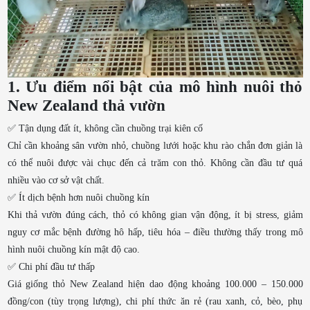
1. Ưu điểm nổi bật của mô hình nuôi thỏ
New Zealand thả vườn
✅ Tận dụng đất ít, không cần chuồng trại kiên cố
Chỉ cần khoảng sân vườn nhỏ, chuồng lưới hoặc khu rào chắn đơn giản là
có thể nuôi được vài chục đến cả trăm con thỏ. Không cần đầu tư quá
nhiều vào cơ sở vật chất.
✅ Ít dịch bệnh hơn nuôi chuồng kín
Khi thả vườn đúng cách, thỏ có không gian vận động, ít bị stress, giảm
nguy cơ mắc bệnh đường hô hấp, tiêu hóa – điều thường thấy trong mô
hình nuôi chuồng kín mật độ cao.
✅ Chi phí đầu tư thấp
Giá giống thỏ New Zealand hiện dao động khoảng 100.000 – 150.000
đồng/con (tùy trọng lượng), chi phí thức ăn rẻ (rau xanh, cỏ, bèo, phụ