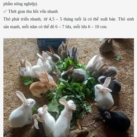
phẩm nông nghiệp).
✅ Thời gian thu hồi vốn nhanh
Thỏ phát triển nhanh, từ 4,5 – 5 tháng tuổi là có thể xuất bán. Thỏ sinh
sản mạnh, mỗi năm có thể đẻ 6 – 7 lứa, mỗi lứa 6 – 10 con.