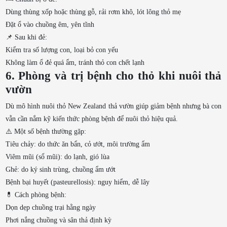
Dùng thùng xốp hoặc thùng gỗ, rải rơm khô, lót lông thỏ mẹ
Đặt ổ vào chuồng êm, yên tĩnh
📌 Sau khi đẻ:
Kiểm tra số lượng con, loại bỏ con yếu
Không làm ổ đẻ quá ẩm, tránh thỏ con chết lạnh
6. Phòng và trị bệnh cho thỏ khi nuôi thả
vườn
Dù mô hình nuôi thỏ New Zealand thả vườn giúp giảm bệnh nhưng bà con
vẫn cần nắm kỹ kiến thức phòng bệnh để nuôi thỏ hiệu quả.
⚠️ Một số bệnh thường gặp:
Tiêu chảy: do thức ăn bẩn, cỏ ướt, môi trường ẩm
Viêm mũi (sổ mũi): do lạnh, gió lùa
Ghẻ: do ký sinh trùng, chuồng ẩm ướt
Bệnh bại huyết (pasteurellosis): nguy hiểm, dễ lây
💊 Cách phòng bệnh:
Dọn dẹp chuồng trại hằng ngày
Phơi nắng chuồng và sân thả định kỳ