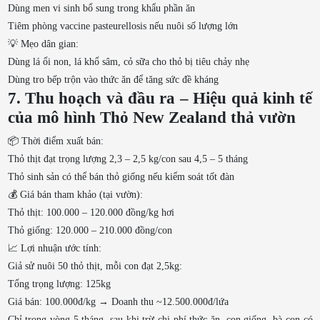
Dùng men vi sinh bổ sung trong khẩu phần ăn
Tiêm phòng vaccine pasteurellosis nếu nuôi số lượng lớn
💡 Mẹo dân gian:
Dùng lá ổi non, lá khổ sâm, cỏ sữa cho thỏ bị tiêu chảy nhẹ
Dùng tro bếp trộn vào thức ăn để tăng sức đề kháng
7. Thu hoạch và đầu ra – Hiệu quả kinh tế
của mô hình Thỏ New Zealand thả vườn
📦 Thời điểm xuất bán:
Thỏ thịt đạt trọng lượng 2,3 – 2,5 kg/con sau 4,5 – 5 tháng
Thỏ sinh sản có thể bán thỏ giống nếu kiểm soát tốt đàn
💰 Giá bán tham khảo (tại vườn):
Thỏ thịt: 100.000 – 120.000 đồng/kg hơi
Thỏ giống: 120.000 – 210.000 đồng/con
📈 Lợi nhuận ước tính:
Giả sử nuôi 50 thỏ thịt, mỗi con đạt 2,5kg:
Tổng trọng lượng: 125kg
Giá bán: 100.000đ/kg → Doanh thu ~12.500.000đ/lứa
Chỉ trong vòng 5 tháng, sau khi trừ chi phí thức ăn, con giống, bà con có