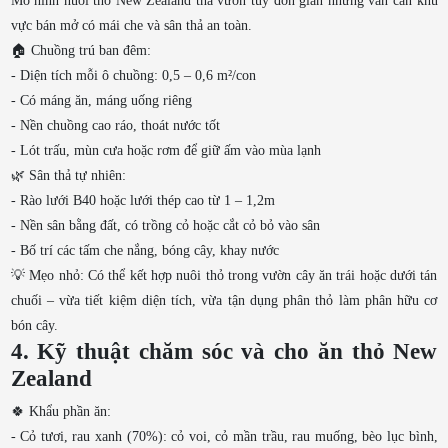
Mô hình nuôi thỏ New Zealand thả vườn tuy đơn giản nhưng vẫn cần khu
vực bán mở có mái che và sân thả an toàn.
🏠 Chuồng trú ban đêm:
- Diện tích mỗi ô chuồng: 0,5 – 0,6 m²/con
- Có máng ăn, máng uống riêng
- Nền chuồng cao ráo, thoát nước tốt
- Lót trấu, mùn cưa hoặc rơm để giữ ấm vào mùa lạnh
🌿 Sân thả tự nhiên:
- Rào lưới B40 hoặc lưới thép cao từ 1 – 1,2m
- Nền sân bằng đất, có trồng cỏ hoặc cắt cỏ bỏ vào sân
- Bố trí các tấm che nắng, bóng cây, khay nước
💡 Mẹo nhỏ: Có thể kết hợp nuôi thỏ trong vườn cây ăn trái hoặc dưới tán
chuối – vừa tiết kiệm diện tích, vừa tận dụng phân thỏ làm phân hữu cơ
bón cây.
4. Kỹ thuật chăm sóc và cho ăn thỏ New
Zealand
🍀 Khẩu phần ăn:
- Cỏ tươi, rau xanh (70%): cỏ voi, cỏ mần trầu, rau muống, bèo lục bình,