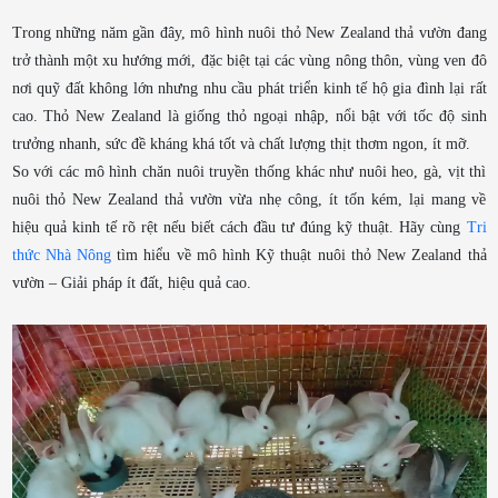
Trong những năm gần đây, mô hình nuôi thỏ New Zealand thả vườn đang
trở thành một xu hướng mới, đặc biệt tại các vùng nông thôn, vùng ven đô
nơi quỹ đất không lớn nhưng nhu cầu phát triển kinh tế hộ gia đình lại rất
cao. Thỏ New Zealand là giống thỏ ngoại nhập, nổi bật với tốc độ sinh
trưởng nhanh, sức đề kháng khá tốt và chất lượng thịt thơm ngon, ít mỡ.
So với các mô hình chăn nuôi truyền thống khác như nuôi heo, gà, vịt thì
nuôi thỏ New Zealand thả vườn vừa nhẹ công, ít tốn kém, lại mang về
hiệu quả kinh tế rõ rệt nếu biết cách đầu tư đúng kỹ thuật. Hãy cùng
Tri
thức Nhà Nông
tìm hiểu về mô hình Kỹ thuật nuôi thỏ New Zealand thả
vườn – Giải pháp ít đất, hiệu quả cao.