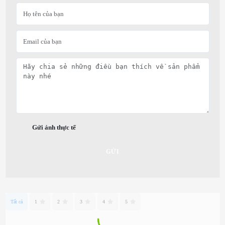
Gửi ảnh thực tế
GỬI
Tất cả
1
2
3
4
5