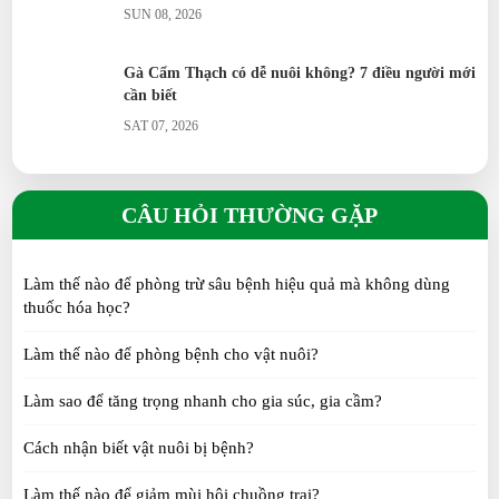
SUN 08, 2026
Gà Cẩm Thạch có dễ nuôi không? 7 điều người mới
cần biết
SAT 07, 2026
Thỏ kiểng chế độ ăn theo từng tháng tuổi
CÂU HỎI THƯỜNG GẶP
SUN 07, 2026
Làm thế nào để phòng trừ sâu bệnh hiệu quả mà không dùng
Gà cẩm thạch giúp giảm côn trùng trong vườn như
thuốc hóa học?
thế nào?
SAT 07, 2026
Làm thế nào để phòng bệnh cho vật nuôi?
Làm sao để tăng trọng nhanh cho gia súc, gia cầm?
Cách chăm sóc gà ri hoa mơ Tiên Yên
SAT 07, 2026
Cách nhận biết vật nuôi bị bệnh?
Làm thế nào để giảm mùi hôi chuồng trại?