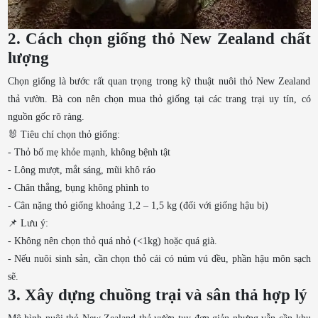
2. Cách chọn giống thỏ New Zealand chất
lượng
Chọn giống là bước rất quan trọng trong kỹ thuật nuôi thỏ New Zealand
thả vườn. Bà con nên chọn mua thỏ giống tại các trang trại uy tín, có
nguồn gốc rõ ràng.
🐰 Tiêu chí chọn thỏ giống:
- Thỏ bố mẹ khỏe mạnh, không bệnh tật
- Lông mượt, mắt sáng, mũi khô ráo
- Chân thẳng, bụng không phình to
- Cân nặng thỏ giống khoảng 1,2 – 1,5 kg (đối với giống hậu bị)
📌 Lưu ý:
- Không nên chọn thỏ quá nhỏ (<1kg) hoặc quá già.
- Nếu nuôi sinh sản, cần chọn thỏ cái có núm vú đều, phần hậu môn sạch
sẽ.
3. Xây dựng chuồng trại và sân thả hợp lý