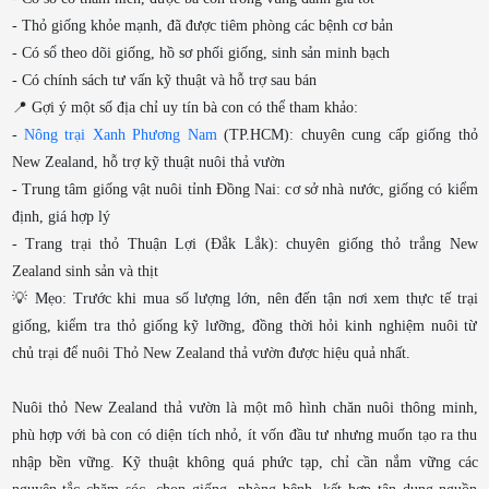
- Thỏ giống khỏe mạnh, đã được tiêm phòng các bệnh cơ bản
- Có sổ theo dõi giống, hồ sơ phối giống, sinh sản minh bạch
- Có chính sách tư vấn kỹ thuật và hỗ trợ sau bán
📍 Gợi ý một số địa chỉ uy tín bà con có thể tham khảo:
-
Nông trại Xanh Phương Nam
(TP.HCM): chuyên cung cấp giống thỏ
New Zealand, hỗ trợ kỹ thuật nuôi thả vườn
- Trung tâm giống vật nuôi tỉnh Đồng Nai: cơ sở nhà nước, giống có kiểm
định, giá hợp lý
- Trang trại thỏ Thuận Lợi (Đắk Lắk): chuyên giống thỏ trắng New
Zealand sinh sản và thịt
💡 Mẹo: Trước khi mua số lượng lớn, nên đến tận nơi xem thực tế trại
giống, kiểm tra thỏ giống kỹ lưỡng, đồng thời hỏi kinh nghiệm nuôi từ
chủ trại để nuôi Thỏ New Zealand thả vườn được hiệu quả nhất.
Nuôi thỏ New Zealand thả vườn là một mô hình chăn nuôi thông minh,
phù hợp với bà con có diện tích nhỏ, ít vốn đầu tư nhưng muốn tạo ra thu
nhập bền vững. Kỹ thuật không quá phức tạp, chỉ cần nắm vững các