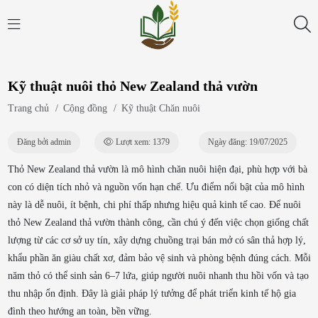
Kỹ thuật nuôi thỏ New Zealand thả vườn
Trang chủ
/
Cộng đồng
/
Kỹ thuật Chăn nuôi
Đăng bởi admin
Lượt xem: 1379
Ngày đăng: 19/07/2025
Thỏ New Zealand thả vườn là mô hình chăn nuôi hiện đại, phù hợp với bà
con có diện tích nhỏ và nguồn vốn hạn chế. Ưu điểm nổi bật của mô hình
này là dễ nuôi, ít bệnh, chi phí thấp nhưng hiệu quả kinh tế cao. Để nuôi
thỏ New Zealand thả vườn thành công, cần chú ý đến việc chọn giống chất
lượng từ các cơ sở uy tín, xây dựng chuồng trại bán mở có sân thả hợp lý,
khẩu phần ăn giàu chất xơ, đảm bảo vệ sinh và phòng bệnh đúng cách. Mỗi
năm thỏ có thể sinh sản 6–7 lứa, giúp người nuôi nhanh thu hồi vốn và tạo
thu nhập ổn định. Đây là giải pháp lý tưởng để phát triển kinh tế hộ gia
đình theo hướng an toàn, bền vững.