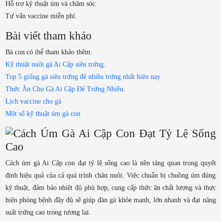
Hỗ trợ kỹ thuật úm và chăm sóc.
Tư vấn vaccine miễn phí.
Bài viết tham khảo
Bà con có thể tham khảo thêm:
Kỹ thuật nuôi gà Ai Cập siêu trứng
.
Top 5 giống gà siêu trứng đẻ nhiều trứng nhất hiện nay
Thức Ăn Cho Gà Ai Cập Đẻ Trứng Nhiều.
Lịch vaccine cho gà
Một số kỹ thuật úm gà con
Cách úm gà Ai Cập con đạt tỷ lệ sống cao là nền tảng quan trọng quyết
định hiệu quả của cả quá trình chăn nuôi. Việc chuẩn bị chuồng úm đúng
kỹ thuật, đảm bảo nhiệt độ phù hợp, cung cấp thức ăn chất lượng và thực
hiện phòng bệnh đầy đủ sẽ giúp đàn gà khỏe mạnh, lớn nhanh và đạt năng
suất trứng cao trong tương lai.