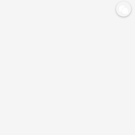
20/03/2025
20/03/2025