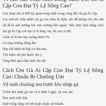
Cập Con Đạt Tỷ Lệ Sống Cao?
Giai đoạn úm là thời kỳ quan trọng nhất trong vòng đời của gà Ai Cập.
Lúc mới nở, thân nhiệt của gà con chưa ổn định, sức đề kháng còn yếu nên
rất dễ bị ảnh hưởng bởi môi trường bên ngoài. Nếu thực hiện đúng cách
úm gà Ai Cập con đạt tỷ lệ sống cao, bà con có thể:
Giảm tỷ lệ hao hụt xuống dưới 5%.
Gà tăng trưởng đồng đều.
Hạn chế bệnh hô hấp và tiêu hóa.
Tiết kiệm chi phí thuốc thú y.
Tăng hiệu quả chăn nuôi lâu dài.
Cách Úm Gà Ai Cập Con Đạt Tỷ Lệ Sống
Cao: Chuẩn Bị Chuồng Úm
Vệ sinh chuồng úm trước khi nhập gà
Trước khi nhận gà con về ít nhất 3 ngày, bà con cần:
Dọn sạch chất thải.
Khử trùng bằng vôi bột hoặc thuốc sát khuẩn.