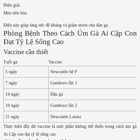
Điện giải.
Men tiêu hóa.
Điều này giúp tăng sức đề kháng và giảm stress cho đàn gà.
Phòng Bệnh Theo Cách Úm Gà Ai Cập Con
Đạt Tỷ Lệ Sống Cao
Vaccine cần thiết
Tuổi gà
Vaccine
5 ngày
Newcastle hệ F
7 ngày
Gumboro lần 1
14 ngày
Đậu gà
18 ngày
Gumboro lần 2
21 ngày
Newcastle Lasota
Thực hiện đầy đủ vaccine là một phần không thể thiếu trong cách úm gà
Ai Cập con đạt tỷ lệ sống cao.