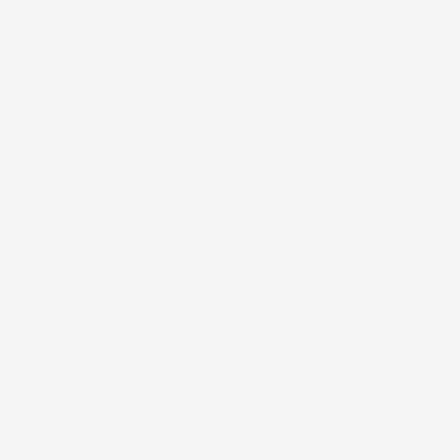
18/03/2025