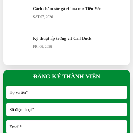
Cách chăm sóc gà ri hoa mơ Tiên Yên
Chim Trích Cồ đặc điểm ra sao?
SAT 07, 2026
Chim Trĩ nuôi thương phẩm có lời không?
Chim Công có dễ nuôi không?
Kỹ thuật ấp trứng vịt Call Duck
FRI 06, 2026
Bồ câu Hỏa Tiễn dùng để làm gì?
Bồ câu King phù hợp nuôi thịt?
Dê lùn Pygmy ăn gì?
Bồ câu Banh khác gì so với bồ câu thường?
ĐĂNG KÝ THÀNH VIÊN
TUE 06, 2026
Bồ câu Titan kích thước thế nào?
Mít Thái siêu sớm có ưu điểm gì?
Kỹ thuật nuôi gà ri hoa mơ cho người mới
MON 04, 2026
Kỹ Thuật Nuôi Dê Pygmy Thuần Chủng Cho Người