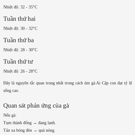
Nhiệt độ: 32 - 35°C
Tuần thứ hai
Nhiệt độ: 30 - 32°C
Tuần thứ ba
Nhiệt độ: 28 - 30°C
Tuần thứ tư
Nhiệt độ: 26 - 28°C
Đây là nguyên tắc quan trọng nhất trong cách úm gà Ai Cập con đạt tỷ lệ
sống cao.
Quan sát phản ứng của gà
Nếu gà:
Tụm thành đống → đang lạnh.
Tản xa bóng đèn → quá nóng.