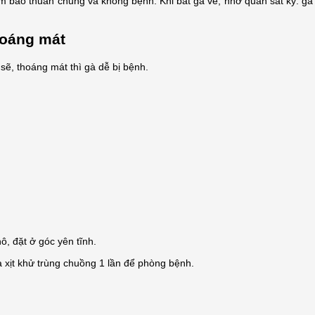
đảm bảo thuần chủng và không bệnh. Khi bắt gà về, nhớ quan sát kỹ: g
hoáng mát
sẽ, thoáng mát thì gà dễ bị bệnh.
ô, đặt ở góc yên tĩnh.
à xịt khử trùng chuồng 1 lần để phòng bệnh.