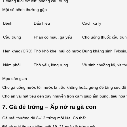
1 tháng tuổi trở lên: phòng cầu trùng.
Một số bệnh thường gặp:
Bệnh
Dấu hiệu
Cách xử lý
Cầu trùng
Phân có máu, gà yếu
Cho uống thuốc cầu trùn
Hen khẹc (CRD)
Thở khò khè, mũi có nước
Dùng kháng sinh Tylosin,
Nấm phổi
Thở yếu, lông rụng
Vệ sinh chuồng kỹ, xịt t
Mẹo dân gian:
Cho gà uống nước tỏi, nước lá trầu không hoặc gừng để tăng sức đề
Cho ăn vài hạt tiêu đen xay nhuyễn trộn cám giúp ấm bụng, tiêu hóa t
7. Gà đẻ trứng – Ấp nở ra gà con
Gà mái thường đẻ 8–12 trứng mỗi lứa. Có thể:
Để gà mái ấp tự nhiên: mất 19–21 ngày là trứng nở.