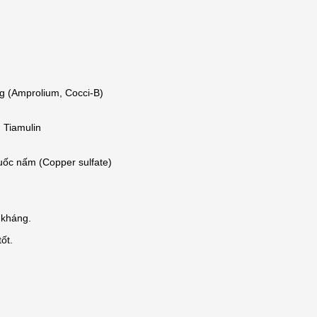
g (Amprolium, Cocci-B)
 Tiamulin
huốc nấm (Copper sulfate)
 kháng.
ốt.