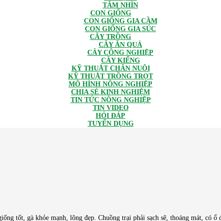
TÂM NHÌN
CON GIỐNG
CON GIỐNG GIA CẦM
CON GIỐNG GIA SÚC
CÂY TRỒNG
CÂY ĂN QUẢ
CÂY CÔNG NGHIỆP
CÂY KIỂNG
KỸ THUẬT CHĂN NUÔI
KỸ THUẬT TRỒNG TRỌT
MÔ HÌNH NÔNG NGHIỆP
CHIA SẺ KINH NGHIỆM
TIN TỨC NÔNG NGHIỆP
TIN VIDEO
HỎI ĐÁP
TUYỂN DỤNG
 giống tốt, gà khỏe mạnh, lông đẹp. Chuồng trại phải sạch sẽ, thoáng mát, có