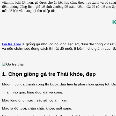
vitamin. Khi lớn hơn, gà được cho ăn kết hợp cám, thóc, rau xanh và bổ sung 
tiêm phòng đúng lịch, giữ vệ sinh chuồng để tránh bệnh. Gà đẻ có thể cho ấ
mã, dễ bán và mang lại thu nhập tốt.
K
Gà tre Thái
là giống gà nhỏ, có bộ lông sặc sỡ, đuôi dài cong vút rất
và nếu chăm sóc đúng cách thì rất dễ nuôi, ít bệnh, cho giá trị cao. 
1. Chọn giống gà tre Thái khỏe, đẹp
Muốn nuôi gà thành công thì bước đầu tiên là phải chọn giống tốt. Gi
Thân nhỏ gọn, lông đuôi dài và cong.
Màu lông óng mượt, sặc sỡ, có ánh kim.
Mào lá đỏ tươi, chân chắc khỏe, mắt sáng.