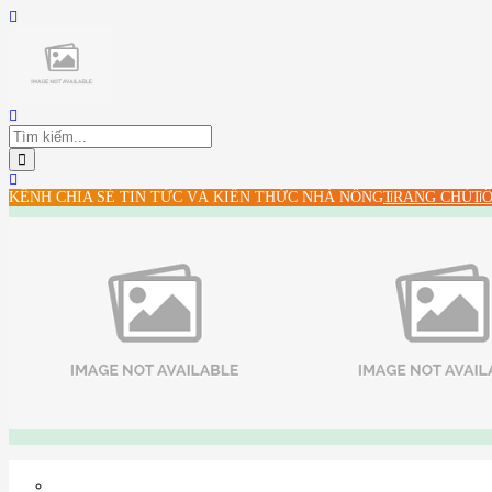
KÊNH CHIA SẺ TIN TỨC VÀ KIẾN THỨC NHÀ NÔNG
TRANG CHỦ
TỔ