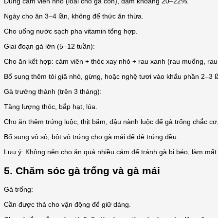
Dùng cám viên nhỏ (loại cho gà con), đạm khoảng 20–22%.
Ngày cho ăn 3–4 lần, không để thức ăn thừa.
Cho uống nước sạch pha vitamin tổng hợp.
Giai đoạn gà lớn (5–12 tuần):
Cho ăn kết hợp: cám viên + thóc xay nhỏ + rau xanh (rau muống, rau 
Bổ sung thêm tỏi giã nhỏ, gừng, hoặc nghệ tươi vào khẩu phần 2–3 lầ
Gà trưởng thành (trên 3 tháng):
Tăng lượng thóc, bắp hạt, lúa.
Cho ăn thêm trứng luộc, thịt băm, đậu nành luộc để gà trống chắc cơ
Bổ sung vỏ sò, bột vỏ trứng cho gà mái để đẻ trứng đều.
Lưu ý: Không nên cho ăn quá nhiều cám để tránh gà bị béo, làm mất
5. Chăm sóc gà trống và gà mái
Gà trống:
Cần được thả cho vận động để giữ dáng.