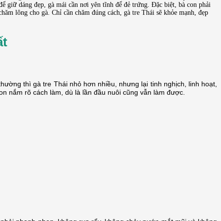
để giữ dáng đẹp, gà mái cần nơi yên tĩnh để đẻ trứng. Đặc biệt, bà con phải
 chăm lông cho gà. Chỉ cần chăm đúng cách, gà tre Thái sẽ khỏe mạnh, đẹp
ất
hường thì gà tre Thái nhỏ hơn nhiều, nhưng lại tinh nghịch, linh hoạt,
à con nắm rõ cách làm, dù là lần đầu nuôi cũng vẫn làm được.