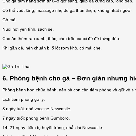
Cho gà tắm nắng sớm từ 6–8 giờ sáng, giúp gà cứng cáp, lông đẹp.
Có thể vuốt lông, massage nhẹ để gà thân thiện, không nhát người.
Gà mái:
Nuôi nơi yên tĩnh, sạch sẽ.
Cho ăn thêm rau xanh, thóc, cám trộn canxi để đẻ trứng đều.
Khi gần đẻ, nên chuẩn bị ổ lót rơm khô, có mái che.
6. Phòng bệnh cho gà – Đơn giản nhưng hi
Phòng bệnh hơn chữa bệnh, nên bà con cần tiêm phòng và giữ vệ sinh
Lịch tiêm phòng gợi ý:
3 ngày tuổi: nhỏ vaccine Newcastle.
7 ngày tuổi: phòng bệnh Gumboro.
14–21 ngày: tiêm tụ huyết trùng, nhắc lại Newcastle.