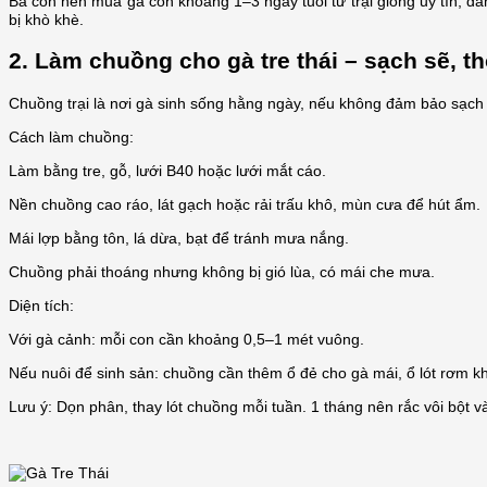
Bà con nên mua gà con khoảng 1–3 ngày tuổi từ trại giống uy tín, 
bị khò khè.
2. Làm chuồng cho gà tre thái – sạch sẽ, t
Chuồng trại là nơi gà sinh sống hằng ngày, nếu không đảm bảo sạch 
Cách làm chuồng:
Làm bằng tre, gỗ, lưới B40 hoặc lưới mắt cáo.
Nền chuồng cao ráo, lát gạch hoặc rải trấu khô, mùn cưa để hút ẩm.
Mái lợp bằng tôn, lá dừa, bạt để tránh mưa nắng.
Chuồng phải thoáng nhưng không bị gió lùa, có mái che mưa.
Diện tích:
Với gà cảnh: mỗi con cần khoảng 0,5–1 mét vuông.
Nếu nuôi để sinh sản: chuồng cần thêm ổ đẻ cho gà mái, ổ lót rơm kh
Lưu ý: Dọn phân, thay lót chuồng mỗi tuần. 1 tháng nên rắc vôi bột v