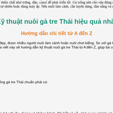
thêm chất như trứng, đậu, canxi để phát triển tốt. Gà trống nên cho vận động 
p tự nhiên hoặc dùng máy ấp. Nếu nuôi làm cảnh, cần luyện dáng, tắm nắng và
ỹ thuật nuôi gà tre Thái hiệu quả nh
Hướng dẫn chi tiết từ A đến Z
 đẹp, được nhiều người nuôi làm cảnh hoặc nuôi chơi kiểng. So với gà t
Bài viết này sẽ hướng dẫn kỹ thuật nuôi gà tre Thái từ A đến Z, giúp b
ống gà tre Thái chuẩn phải có: