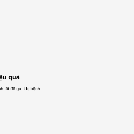
ệu quả
 tốt để gà ít bị bệnh.